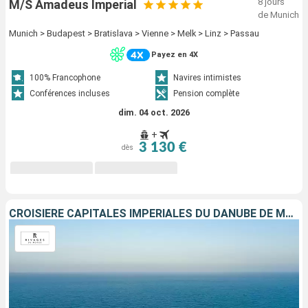
8 jours
M/S Amadeus Imperial
de Munich
Munich > Budapest > Bratislava > Vienne > Melk > Linz > Passau
Payez en 4X
100% Francophone
Navires intimistes
Conférences incluses
Pension complète
dim. 04 oct. 2026
+
3 130 €
dès
CROISIÈRE CAPITALES IMPÉRIALES DU DANUBE DE MUNICH À BUDAPEST