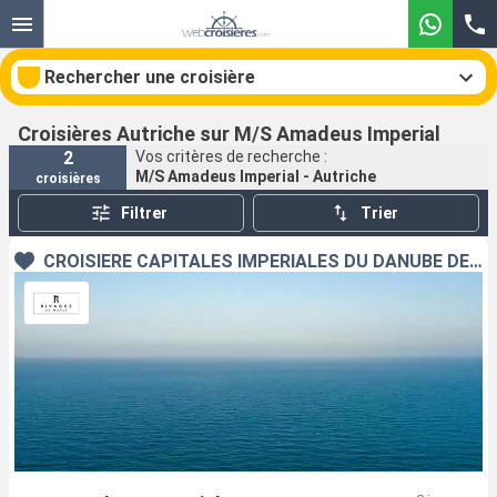
Rechercher une croisière
Croisières Autriche sur M/S Amadeus Imperial
2
Vos critères de recherche :
M/S Amadeus Imperial - Autriche
croisières
Nos destinations
Filtrer
Trier
Mois de départ
CROISIÈRE CAPITALES IMPÉRIALES DU DANUBE DE BUDAPEST À MUNICH
Ports
Compagnies
Rechercher