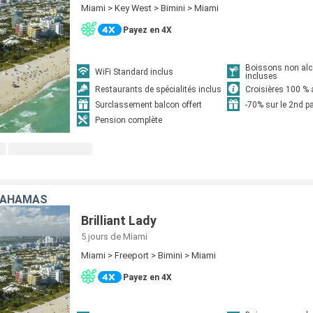
Miami > Key West > Bimini > Miami
Payez en 4X
Boissons non alc
WiFi Standard inclus
incluses
Restaurants de spécialités inclus
Croisières 100 % 
Surclassement balcon offert
-70% sur le 2nd 
Pension complète
 BAHAMAS
Brilliant Lady
5 jours
de Miami
Miami > Freeport > Bimini > Miami
Payez en 4X