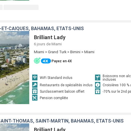
-ET-CAÏQUES, BAHAMAS, ÉTATS-UNIS
Brilliant Lady
6 jours
de Miami
Miami > Grand Turk > Bimini > Miami
Payez en 4X
Boissons non alc
WiFi Standard inclus
incluses
Restaurants de spécialités inclus
Croisières 100 % 
Surclassement balcon offert
-70% sur le 2nd 
Pension complète
SAINT-THOMAS, SAINT-MARTIN, BAHAMAS, ÉTATS-UNIS
Brilliant Lady