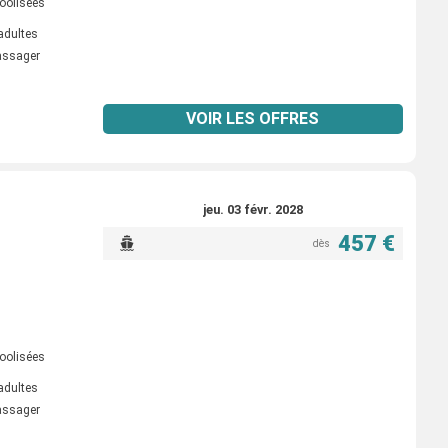
oolisées
adultes
passager
VOIR LES OFFRES
jeu. 03 févr. 2028
457 €
dès
oolisées
adultes
passager