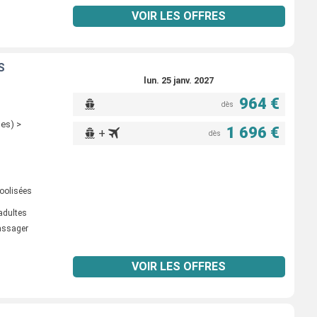
VOIR LES OFFRES
S
lun. 25 janv. 2027
964 €
dès
ges) >
1 696 €
+
dès
oolisées
adultes
passager
VOIR LES OFFRES