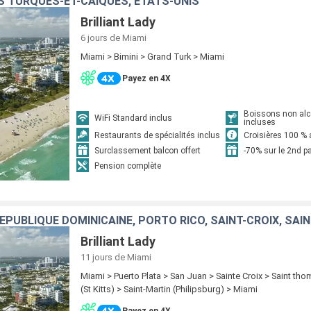
S TURQUES-ET-CAÏQUES, ÉTATS-UNIS
Brilliant Lady
6 jours
de Miami
Miami > Bimini > Grand Turk > Miami
Payez en 4X
Boissons non alc
WiFi Standard inclus
incluses
Restaurants de spécialités inclus
Croisières 100 % 
Surclassement balcon offert
-70% sur le 2nd 
Pension complète
RÉPUBLIQUE DOMINICAINE, PORTO RICO, SAINT-CROIX, SA
Brilliant Lady
11 jours
de Miami
Miami > Puerto Plata > San Juan > Sainte Croix > Saint th
(St Kitts) > Saint-Martin (Philipsburg) > Miami