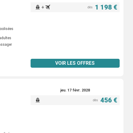
1 198 €
+
dès
oolisées
adultes
passager
VOIR LES OFFRES
jeu. 17 févr. 2028
456 €
dès