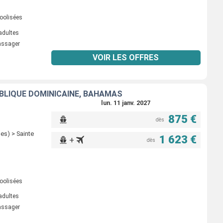
oolisées
adultes
passager
VOIR LES OFFRES
UBLIQUE DOMINICAINE, BAHAMAS
lun. 11 janv. 2027
875 €
dès
es) > Sainte
1 623 €
+
dès
oolisées
adultes
passager