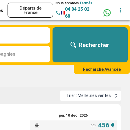
Nous sommes
fermés
Départs de
04 84 25 02
es
France
68
Rechercher
agnies
Recherche Avancée
Trier : Meilleures ventes
jeu. 10 déc. 2026
456 €
dès