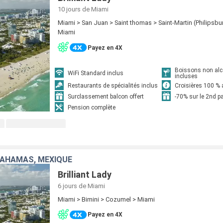
10 jours
de Miami
Miami > San Juan > Saint thomas > Saint-Martin (Philipsbur
Miami
Payez en 4X
Boissons non alc
WiFi Standard inclus
incluses
Restaurants de spécialités inclus
Croisières 100 % 
Surclassement balcon offert
-70% sur le 2nd 
Pension complète
BAHAMAS, MEXIQUE
Brilliant Lady
6 jours
de Miami
Miami > Bimini > Cozumel > Miami
Payez en 4X