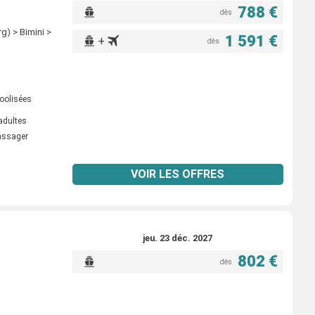
788 €
dès
g) > Bimini >
1 591 €
+
dès
oolisées
adultes
passager
VOIR LES OFFRES
jeu. 23 déc. 2027
802 €
dès