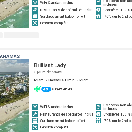
Boissons non alc
WiFi Standard inclus
incluses
Restaurants de spécialités inclus
Croisières 100 % 
Surclassement balcon offert
-70% sur le 2nd 
Pension complète
 BAHAMAS
Brilliant Lady
5 jours
de Miami
Miami > Nassau > Bimini > Miami
Payez en 4X
Boissons non alc
WiFi Standard inclus
incluses
Restaurants de spécialités inclus
Croisières 100 % 
Surclassement balcon offert
-70% sur le 2nd 
Pension complète