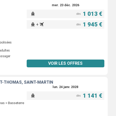
mer. 23 déc. 2026
1 013 €
dès
1 945 €
+
dès
oolisées
adultes
passager
VOIR LES OFFRES
INT-THOMAS, SAINT-MARTIN
lun. 24 janv. 2028
1 141 €
dès
omas > Basseterre