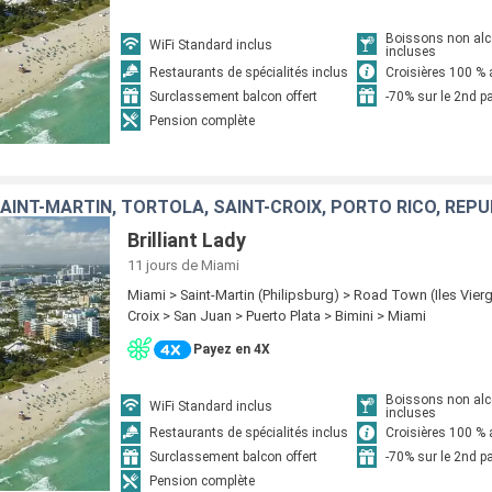
Boissons non alc
WiFi Standard inclus
incluses
Restaurants de spécialités inclus
Croisières 100 % 
Surclassement balcon offert
-70% sur le 2nd 
Pension complète
SAINT-MARTIN, TORTOLA, SAINT-CROIX, PORTO RICO, RÉP
Brilliant Lady
11 jours
de Miami
Miami > Saint-Martin (Philipsburg) > Road Town (Iles Vierg
Croix > San Juan > Puerto Plata > Bimini > Miami
Payez en 4X
Boissons non alc
WiFi Standard inclus
incluses
Restaurants de spécialités inclus
Croisières 100 % 
Surclassement balcon offert
-70% sur le 2nd 
Pension complète