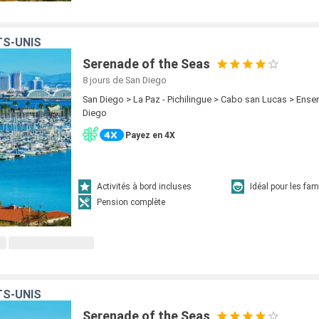
TS-UNIS
Serenade of the Seas
8 jours
de San Diego
San Diego > La Paz - Pichilingue > Cabo san Lucas > Ens
Diego
Payez en 4X
Activités à bord incluses
Idéal pour les fam
Pension complète
TS-UNIS
Serenade of the Seas