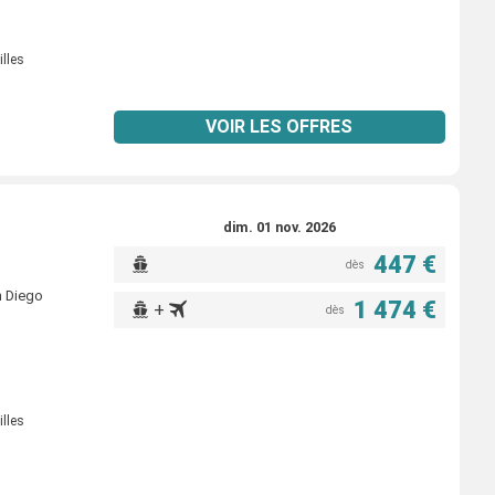
illes
VOIR LES OFFRES
dim. 01 nov. 2026
447 €
dès
n Diego
1 474 €
+
dès
illes