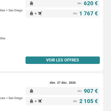
620 €
dès
tlan > San Diego
1 767 €
+
dès
illes
VOIR LES OFFRES
dim. 27 déc. 2026
907 €
dès
ucas > San Diego
2 105 €
+
dès