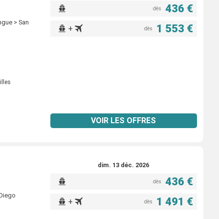
436 €
dès
ingue > San
1 553 €
+
dès
illes
VOIR LES OFFRES
dim. 13 déc. 2026
436 €
dès
 Diego
1 491 €
+
dès