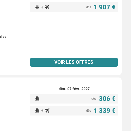
1 907 €
+
dès
illes
VOIR LES OFFRES
dim. 07 févr. 2027
306 €
dès
1 339 €
+
dès