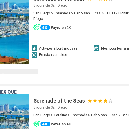
8 jours
de San Diego
San Diego > Ensenada > Cabo san Lucas > La Paz - Pichil
Diego
Payez en 4X
Activités à bord incluses
Idéal pour les fam
Pension complète
MEXIQUE
Serenade of the Seas
8 jours
de San Diego
San Diego > Catalina > Ensenada > Cabo san Lucas > San
Payez en 4X