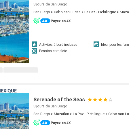
8 jours
de San Diego
San Diego > Cabo san Lucas > La Paz - Pichilingue > Maza
Payez en 4X
Activités à bord incluses
Idéal pour les fam
Pension complète
MEXIQUE
Serenade of the Seas
8 jours
de San Diego
San Diego > Mazatlan > La Paz - Pichilingue > Cabo san L
Payez en 4X