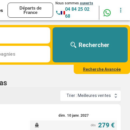
Nous sommes
ouverts
Départs de
04 84 25 02
es
France
68
Rechercher
agnies
Recherche Avancée
eas
Trier : Meilleures ventes
dim. 10 janv. 2027
279 €
dès