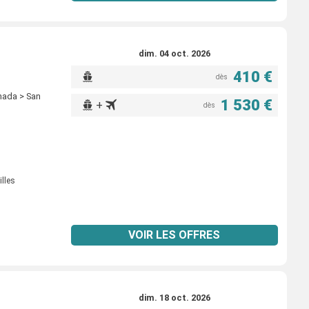
dim. 04 oct. 2026
410 €
dès
enada > San
1 530 €
+
dès
illes
VOIR LES OFFRES
dim. 18 oct. 2026