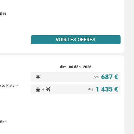
illes
VOIR LES OFFRES
dim. 06 déc. 2026
687 €
dès
rto Plata >
1 435 €
+
dès
illes