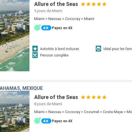
Allure of the Seas
5 jours
de Miami
Miami > Nassau > Cococay > Miami
Payez en 4X
Activités à bord incluses
Idéal pour les fam
Pension complète
BAHAMAS, MEXIQUE
Allure of the Seas
8 jours
de Miami
Miami > Nassau > Cococay > Cozumel > Costa Maya > Mi
Payez en 4X