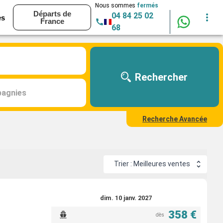
Nous sommes
fermés
Départs de
04 84 25 02
es
France
68
Rechercher
agnies
Recherche Avancée
Trier : Meilleures ventes
dim. 10 janv. 2027
358 €
dès