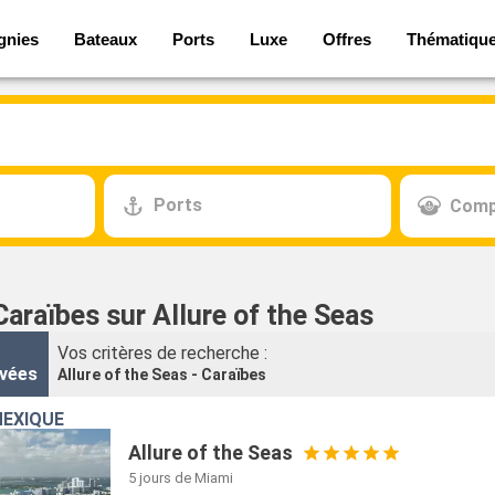
gnies
Bateaux
Ports
Luxe
Offres
Thématiqu
Ports
Comp
Caraïbes sur Allure of the Seas
Vos critères de recherche :
vées
Allure of the Seas - Caraïbes
MEXIQUE
Allure of the Seas
5 jours
de Miami