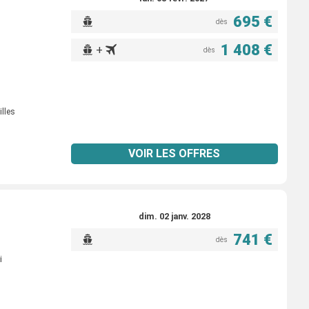
695 €
dès
1 408 €
+
dès
illes
VOIR LES OFFRES
dim. 02 janv. 2028
741 €
dès
i