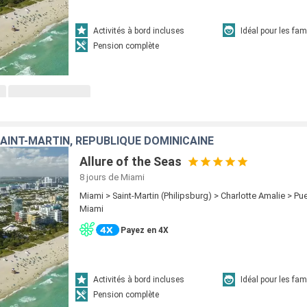
Activités à bord incluses
Idéal pour les fam
Pension complète
SAINT-MARTIN, RÉPUBLIQUE DOMINICAINE
Allure of the Seas
8 jours
de Miami
Miami > Saint-Martin (Philipsburg) > Charlotte Amalie > Pue
Miami
Payez en 4X
Activités à bord incluses
Idéal pour les fam
Pension complète