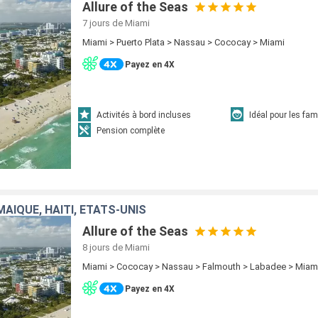
Allure of the Seas
7 jours
de Miami
Miami > Puerto Plata > Nassau > Cococay > Miami
Payez en 4X
Activités à bord incluses
Idéal pour les fam
Pension complète
AÏQUE, HAÏTI, ÉTATS-UNIS
Allure of the Seas
8 jours
de Miami
Miami > Cococay > Nassau > Falmouth > Labadee > Miam
Payez en 4X