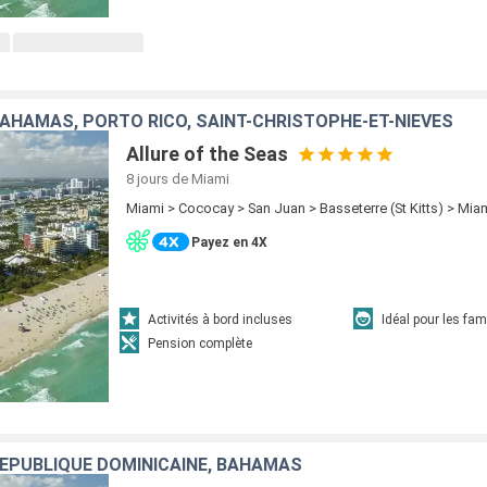
BAHAMAS, PORTO RICO, SAINT-CHRISTOPHE-ET-NIÉVÈS
Allure of the Seas
8 jours
de Miami
Miami > Cococay > San Juan > Basseterre (St Kitts) > Mia
Payez en 4X
Activités à bord incluses
Idéal pour les fam
Pension complète
RÉPUBLIQUE DOMINICAINE, BAHAMAS