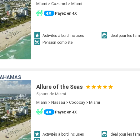
Miami > Cozumel > Miami
Payez en 4X
Activités à bord incluses
Idéal pour les fam
Pension complète
 BAHAMAS
Allure of the Seas
5 jours
de Miami
Miami > Nassau > Cococay > Miami
Payez en 4X
Activités à bord incluses
Idéal pour les fam