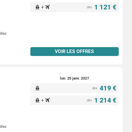
1 121 €
+
dès
illes
VOIR LES OFFRES
lun. 25 janv. 2027
419 €
dès
1 214 €
+
dès
illes