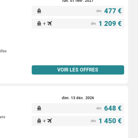
lun. 01 févr. 2027
477 €
dès
1 209 €
+
dès
illes
VOIR LES OFFRES
dim. 13 déc. 2026
648 €
dès
ami
1 450 €
+
dès