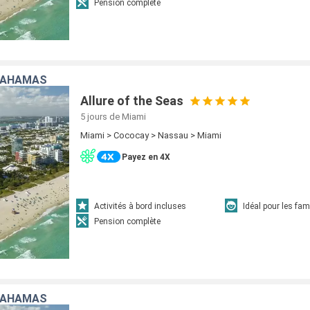
Pension complète
 BAHAMAS
Allure of the Seas
5 jours
de Miami
Miami > Cococay > Nassau > Miami
Payez en 4X
Activités à bord incluses
Idéal pour les fam
Pension complète
 BAHAMAS