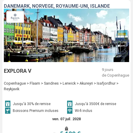
DANEMARK, NORVÈGE, ROYAUME-UNI, ISLANDE
9 jours
EXPLORA V
de Copenhague
Copenhague > Flaam > Sandnes > Lerwick > Akureyri > Isafjordhur >
Reykjavik
Jusqu'à 30% de remise
Jusqu'à 3500€ de remise
Boissons Premium incluses
Wi-fi inclus
ven. 07 juil. 2028