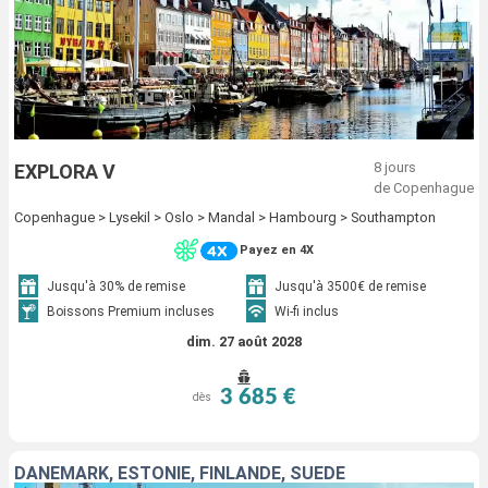
8 jours
EXPLORA V
de Copenhague
Copenhague > Lysekil > Oslo > Mandal > Hambourg > Southampton
Payez en 4X
Jusqu'à 30% de remise
Jusqu'à 3500€ de remise
Boissons Premium incluses
Wi-fi inclus
dim. 27 août 2028
3 685 €
dès
DANEMARK, ESTONIE, FINLANDE, SUÈDE