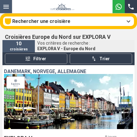
Rechercher une croisière
Croisières Europe du Nord sur EXPLORA V
10
Vos critères de recherche :
EXPLORA V - Europe du Nord
croisières
Nos destinations
Filtrer
Trier
Mois de départ
DANEMARK, NORVÈGE, ALLEMAGNE
Ports
Compagnies
Rechercher
8 jours