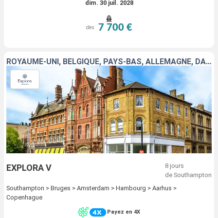
dim. 30 juil. 2028
7 700 €
dès
ROYAUME-UNI, BELGIQUE, PAYS-BAS, ALLEMAGNE, DANEMARK
8 jours
EXPLORA V
de Southampton
Southampton > Bruges > Amsterdam > Hambourg > Aarhus >
Copenhague
Payez en 4X