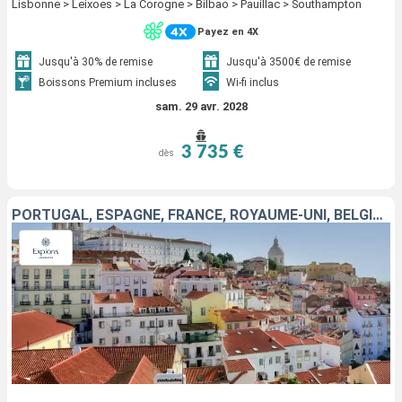
Lisbonne > Leixoes > La Corogne > Bilbao > Pauillac > Southampton
Payez en 4X
Jusqu'à 30% de remise
Jusqu'à 3500€ de remise
Boissons Premium incluses
Wi-fi inclus
sam. 29 avr. 2028
3 735 €
dès
PORTUGAL, ESPAGNE, FRANCE, ROYAUME-UNI, BELGIQUE, PAYS-BAS, ALLEMAGNE, DANEMARK