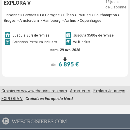
15 jours
EXPLORA V
de Lisbonne
Lisbonne > Leixoes > La Corogne > Bilbao > Pauillac > Southampton >
Bruges > Amsterdam > Hambourg > Aarhus > Copenhague
Jusqu'à 30% de remise
Jusqu'à 3500€ de remise
Boissons Premium incluses
Wi-fi inclus
sam. 29 avr. 2028
6 895 €
dès
Croisières www.webcroisieres.com
Armateurs
Explora Journeys
EXPLORA V
Croisières Europe du Nord
WEBCROISIERES.COM