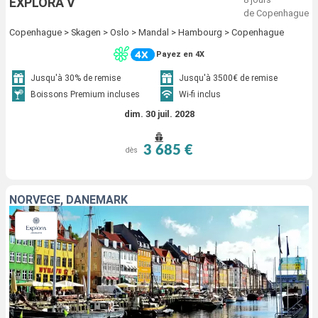
EXPLORA V
de Copenhague
Copenhague > Skagen > Oslo > Mandal > Hambourg > Copenhague
Payez en 4X
Jusqu'à 30% de remise
Jusqu'à 3500€ de remise
Boissons Premium incluses
Wi-fi inclus
dim. 30 juil. 2028
3 685 €
dès
NORVÈGE, DANEMARK