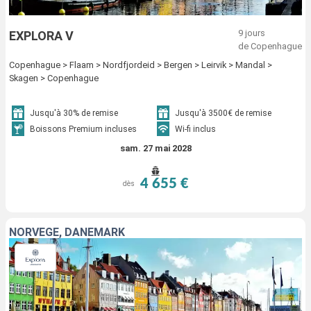
9 jours
EXPLORA V
de Copenhague
Copenhague > Flaam > Nordfjordeid > Bergen > Leirvik > Mandal >
Skagen > Copenhague
Jusqu'à 30% de remise
Jusqu'à 3500€ de remise
Boissons Premium incluses
Wi-fi inclus
sam. 27 mai 2028
4 655 €
dès
NORVÈGE, DANEMARK