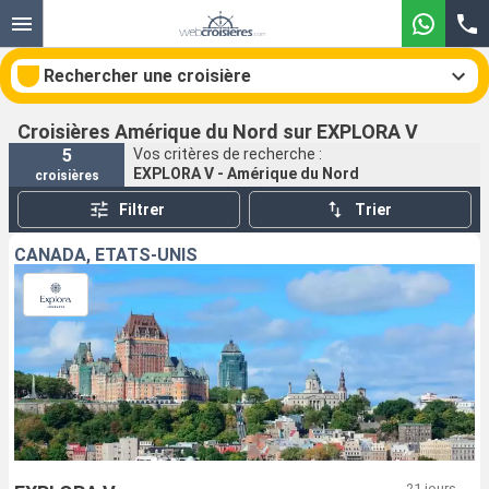
Rechercher une croisière
Croisières Amérique du Nord sur EXPLORA V
5
Vos critères de recherche :
EXPLORA V - Amérique du Nord
croisières
Nos destinations
Filtrer
Trier
Mois de départ
CANADA, ÉTATS-UNIS
Ports
Compagnies
Rechercher
21 jours