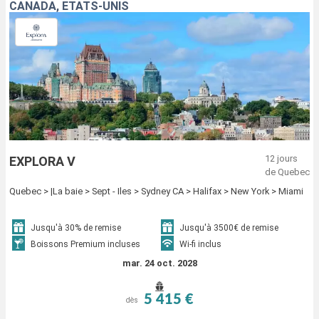
CANADA, ÉTATS-UNIS
12 jours
EXPLORA V
de Quebec
Quebec > |La baie > Sept - Iles > Sydney CA > Halifax > New York > Miami
Jusqu'à 30% de remise
Jusqu'à 3500€ de remise
Boissons Premium incluses
Wi-fi inclus
mar. 24 oct. 2028
5 415 €
dès