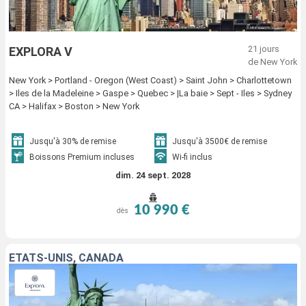
21 jours
EXPLORA V
de New York
New York > Portland - Oregon (West Coast) > Saint John > Charlottetown
> Iles de la Madeleine > Gaspe > Quebec > |La baie > Sept - Iles > Sydney
CA > Halifax > Boston > New York
Jusqu'à 30% de remise
Jusqu'à 3500€ de remise
Boissons Premium incluses
Wi-fi inclus
dim. 24 sept. 2028
10 990 €
dès
ÉTATS-UNIS, CANADA