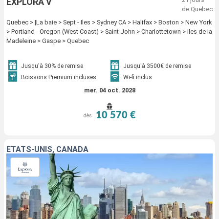
EXPLORA V
de Quebec
Quebec > |La baie > Sept - Iles > Sydney CA > Halifax > Boston > New York
> Portland - Oregon (West Coast) > Saint John > Charlottetown > Iles de la
Madeleine > Gaspe > Quebec
Jusqu'à 30% de remise
Jusqu'à 3500€ de remise
Boissons Premium incluses
Wi-fi inclus
mer. 04 oct. 2028
10 570 €
dès
ÉTATS-UNIS, CANADA