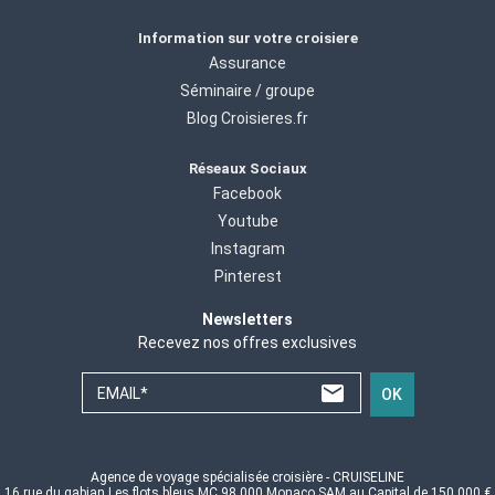
Information sur votre croisiere
Assurance
Séminaire / groupe
Blog Croisieres.fr
Réseaux Sociaux
Facebook
Youtube
Instagram
Pinterest
Newsletters
Recevez nos offres exclusives
EMAIL*
OK
Agence de voyage spécialisée croisière - CRUISELINE
16 rue du gabian Les flots bleus MC 98 000 Monaco SAM au Capital de 150 000 €