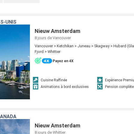
S-UNIS
Nieuw Amsterdam
8 jours
de Vancouver
Vancouver > Ketchikan > Juneau > Skagway > Hubard (Glac
Fjord > Whittier
Payez en 4X
Cuisine Raffinée
Expérience Prem
Animations à bord exclusives
Pension complète
CANADA
Nieuw Amsterdam
8 jours
de Whittier