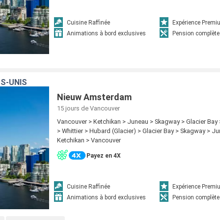
Cuisine Raffinée
Expérience Prem
Animations à bord exclusives
Pension complète
S-UNIS
Nieuw Amsterdam
15 jours
de Vancouver
Vancouver > Ketchikan > Juneau > Skagway > Glacier Bay 
> Whittier > Hubard (Glacier) > Glacier Bay > Skagway > J
Ketchikan > Vancouver
Payez en 4X
Cuisine Raffinée
Expérience Prem
Animations à bord exclusives
Pension complète