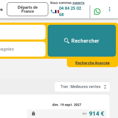
Nous sommes
ouverts
Départs de
04 84 25 02
es
France
68
Rechercher
agnies
Recherche Avancée
Trier : Meilleures ventes
dim. 19 sept. 2027
914 €
dès