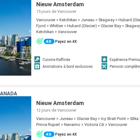
Nieuw Amsterdam
15 jours
de Vancouver
Vancouver > Ketchikan > Juneau > Skagway > Hubard (Glac
Fjord > Whittier > Hubard (Glacier) > Glacier Bay > Skagw
Ketchikan > Vancouver
Payez en 4X
Cuisine Raffinée
Expérience Prem
Animations à bord exclusives
Pension complète
CANADA
Nieuw Amsterdam
12 jours
de Vancouver
Vancouver > Juneau > Glacier Bay > Icy Strait Point > Sitka
Prince Rupert > Nanaimo > Victoria CA > Vancouver
Payez en 4X