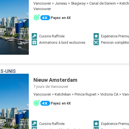
Vancouver > Juneau > Skagway > Canal de Darwin > Ketch
Vancouver
Payez en 4X
Cuisine Raffinée
Expérience Prem
Animations à bord exclusives
Pension complète
S-UNIS
Nieuw Amsterdam
7 jours
de Vancouver
Vancouver > Ketchikan > Prince Rupert > Victoria CA > Va
Payez en 4X
Cuisine Raffinée
Expérience Prem