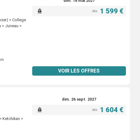
dim. 16 mai 2027
1 599 €
dès
ier) > College
ay > Juneau >
ium
VOIR LES OFFRES
dim. 26 sept. 2027
1 604 €
dès
 > Ketchikan >