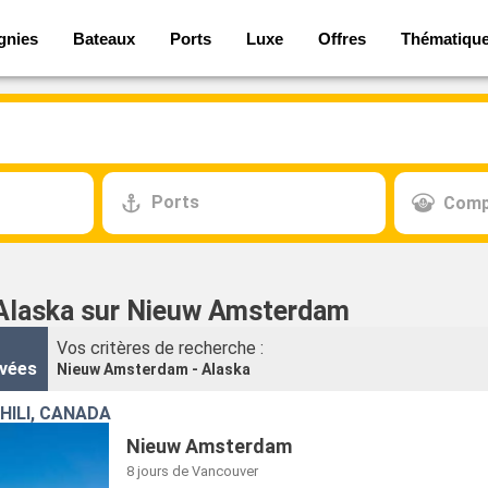
gnies
Bateaux
Ports
Luxe
Offres
Thématiqu
Ports
Comp
 Alaska sur Nieuw Amsterdam
Vos critères de recherche :
vées
Nieuw Amsterdam - Alaska
HILI, CANADA
Nieuw Amsterdam
8 jours
de Vancouver