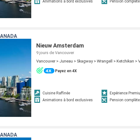
Animations à bord exclusives
Pension complète
CANADA
Nieuw Amsterdam
9 jours
de Vancouver
Vancouver > Juneau > Skagway > Wrangell > Ketchikan >
Payez en 4X
Cuisine Raffinée
Expérience Prem
Animations à bord exclusives
Pension complète
CANADA