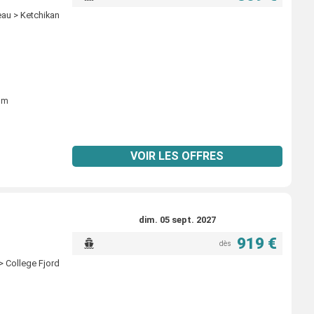
eau > Ketchikan
ium
VOIR LES OFFRES
dim. 05 sept. 2027
919 €
dès
> College Fjord