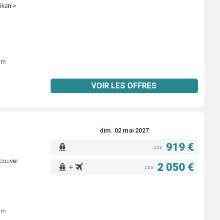
ikan >
ium
VOIR LES OFFRES
dim. 02 mai 2027
919 €
dès
ncouver
2 050 €
+
dès
ium