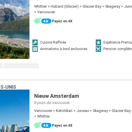
Whittier > Hubard (Glacier) > Glacier Bay > Skagway > Jun
> Vancouver
Payez en 4X
Cuisine Raffinée
Expérience Prem
Animations à bord exclusives
Pension complète
S-UNIS
Nieuw Amsterdam
8 jours
de Vancouver
Vancouver > Ketchikan > Juneau > Skagway > Glacier Bay 
> Whittier
Payez en 4X