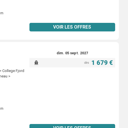
ium
VOIR LES OFFRES
dim. 05 sept. 2027
1 679 €
dès
> College Fjord
uneau >
ium