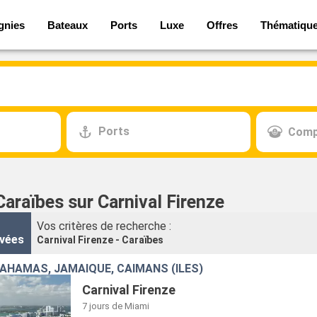
gnies
Bateaux
Ports
Luxe
Offres
Thématiqu
Ports
Comp
Caraïbes sur Carnival Firenze
Vos critères de recherche :
vées
Carnival Firenze - Caraïbes
BAHAMAS, JAMAÏQUE, CAÏMANS (ÎLES)
Carnival Firenze
7 jours
de Miami