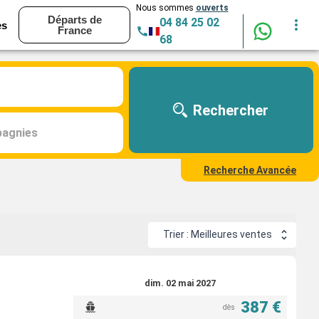
Nous sommes
ouverts
Départs de
04 84 25 02
es
France
68
Rechercher
agnies
Recherche Avancée
Trier : Meilleures ventes
dim. 02 mai 2027
387 €
dès