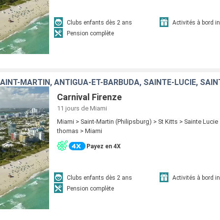
Clubs enfants dès 2 ans
Activités à bord i
Pension complète
SAINT-MARTIN, ANTIGUA-ET-BARBUDA, SAINTE-LUCIE, SA
Carnival Firenze
11 jours
de Miami
Miami > Saint-Martin (Philipsburg) > St Kitts > Sainte Lucie
thomas > Miami
Payez en 4X
Clubs enfants dès 2 ans
Activités à bord i
Pension complète