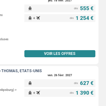
jeu. 18 févr. 2027
555 €
dès
mi
1 254 €
+
dès
ncluses
VOIR LES OFFRES
T-THOMAS, ÉTATS-UNIS
ven. 26 févr. 2027
627 €
dès
hilipsburg) >
1 390 €
+
dès