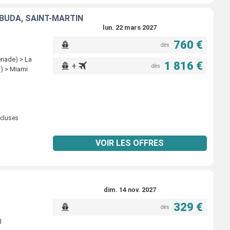
RBUDA, SAINT-MARTIN
lun. 22 mars 2027
760 €
dès
enade) > La
1 816 €
+
dès
g) > Miami
ncluses
VOIR LES OFFRES
dim. 14 nov. 2027
329 €
dès
l