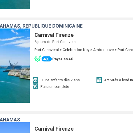
BAHAMAS, RÉPUBLIQUE DOMINICAINE
Carnival Firenze
6 jours
de Port Canaveral
Port Canaveral > Celebration Key > Amber cove > Port Can
Payez en 4X
Clubs enfants dès 2 ans
Activités à bord i
Pension complète
 BAHAMAS
Carnival Firenze