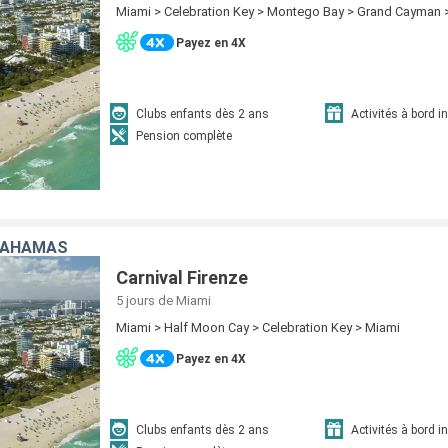
Miami > Celebration Key > Montego Bay > Grand Cayman 
Payez en 4X
Clubs enfants dès 2 ans
Activités à bord i
Pension complète
 BAHAMAS
Carnival Firenze
5 jours
de Miami
Miami > Half Moon Cay > Celebration Key > Miami
Payez en 4X
Clubs enfants dès 2 ans
Activités à bord i