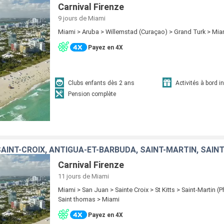
Carnival Firenze
9 jours
de Miami
Miami > Aruba > Willemstad (Curaçao) > Grand Turk > Mia
Payez en 4X
Clubs enfants dès 2 ans
Activités à bord i
Pension complète
SAINT-CROIX, ANTIGUA-ET-BARBUDA, SAINT-MARTIN, SAIN
Carnival Firenze
11 jours
de Miami
Miami > San Juan > Sainte Croix > St Kitts > Saint-Martin (P
Saint thomas > Miami
Payez en 4X