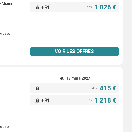
> Miami
1 026 €
+
dès
ncluses
VOIR LES OFFRES
jeu. 18 mars 2027
415 €
dès
1 218 €
+
dès
ncluses