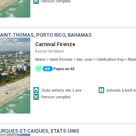
Pension complète
SAINT-THOMAS, PORTO RICO, BAHAMAS
Carnival Firenze
8 jours
de Miami
Miami > Saint thomas > San Juan > Celebration Key > Mia
Payez en 4X
Clubs enfants dès 2 ans
Activités à bord i
Pension complète
TURQUES-ET-CAÏQUES, ÉTATS-UNIS