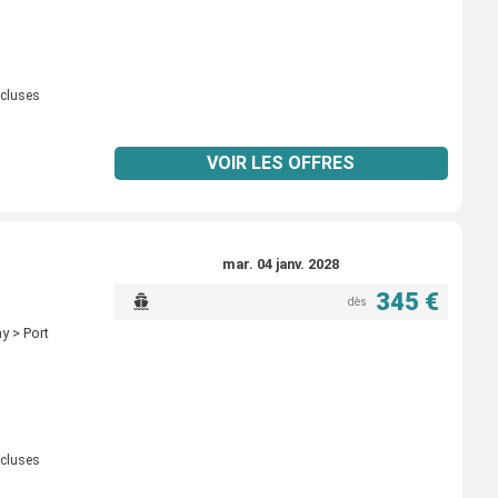
ncluses
VOIR LES OFFRES
mar. 04 janv. 2028
345 €
dès
y > Port
ncluses