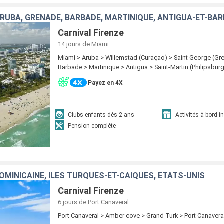
ARUBA, GRENADE, BARBADE, MARTINIQUE, ANTIGUA-ET-BA
Carnival Firenze
14 jours
de Miami
Miami > Aruba > Willemstad (Curaçao) > Saint George (Gr
Barbade > Martinique > Antigua > Saint-Martin (Philipsbur
Payez en 4X
Clubs enfants dès 2 ans
Activités à bord i
Pension complète
OMINICAINE, ÎLES TURQUES-ET-CAÏQUES, ÉTATS-UNIS
Carnival Firenze
6 jours
de Port Canaveral
Port Canaveral > Amber cove > Grand Turk > Port Canavera