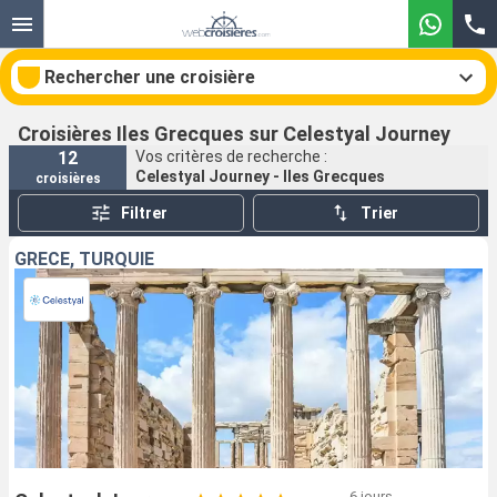
Rechercher une croisière
Croisières Iles Grecques sur Celestyal Journey
12
Vos critères de recherche :
Celestyal Journey - Iles Grecques
croisières
Nos destinations
Filtrer
Trier
Mois de départ
GRÈCE, TURQUIE
Ports
Compagnies
Rechercher
6 jours