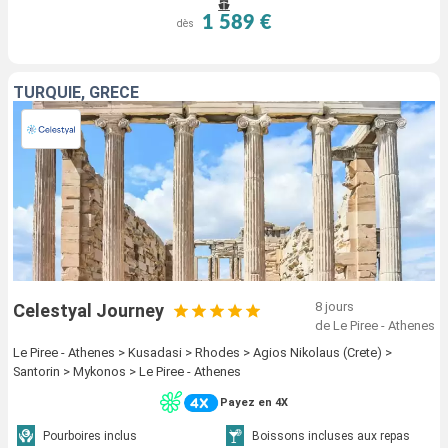
1 589 €
dès
TURQUIE, GRÈCE
8 jours
Celestyal Journey
de Le Piree - Athenes
Le Piree - Athenes > Kusadasi > Rhodes > Agios Nikolaus (Crete) >
Santorin > Mykonos > Le Piree - Athenes
Payez en 4X
Pourboires inclus
Boissons incluses aux repas