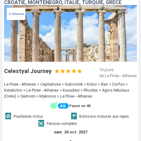
CROATIE, MONTÉNÉGRO, ITALIE, TURQUIE, GRÈCE
15 jours
Celestyal Journey
de Le Piree - Athenes
Le Piree - Athenes > Cephalonie > Dubrovnik > Kotor > Bari > Corfou >
Katakolon > Le Piree - Athenes > Kusadasi > Rhodes > Agios Nikolaus
(Crete) > Santorin > Mykonos > Le Piree - Athenes
Payez en 4X
Pourboires inclus
Boissons incluses aux repas
Pension complète
sam. 30 oct. 2027