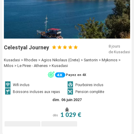
8 jours
Celestyal Journey
de Kusadasi
Kusadasi > Rhodes > Agios Nikolaus (Crete) > Santorin > Mykonos >
Milos > Le Piree - Athenes > Kusadasi
Payez en 4X
Wifi inclus
Pourboires inclus
Boissons incluses aux repas
Pension complète
dim. 06 juin 2027
1 029 €
dès