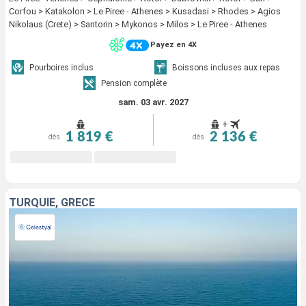
Corfou > Katakolon > Le Piree - Athenes > Kusadasi > Rhodes > Agios
Nikolaus (Crete) > Santorin > Mykonos > Milos > Le Piree - Athenes
Payez en 4X
Pourboires inclus
Boissons incluses aux repas
Pension complète
sam. 03 avr. 2027
+
1 819 €
2 136 €
dès
dès
TURQUIE, GRÈCE