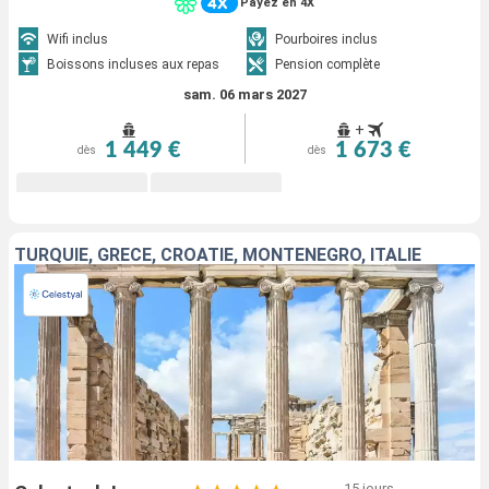
Payez en 4X
Wifi inclus
Pourboires inclus
Boissons incluses aux repas
Pension complète
sam. 06 mars 2027
+
1 449 €
1 673 €
dès
dès
TURQUIE, GRÈCE, CROATIE, MONTÉNÉGRO, ITALIE
15 jours