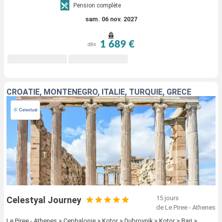
Pension complète
sam. 06 nov. 2027
1 689 €
dès
CROATIE, MONTÉNÉGRO, ITALIE, TURQUIE, GRÈCE
15 jours
Celestyal Journey
de Le Piree - Athenes
Le Piree - Athenes > Cephalonie > Kotor > Dubrovnik > Kotor > Bari >