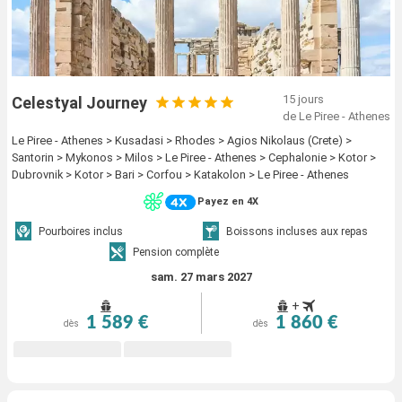
15 jours
Celestyal Journey
de Le Piree - Athenes
Le Piree - Athenes > Kusadasi > Rhodes > Agios Nikolaus (Crete) >
Santorin > Mykonos > Milos > Le Piree - Athenes > Cephalonie > Kotor >
Dubrovnik > Kotor > Bari > Corfou > Katakolon > Le Piree - Athenes
Payez en 4X
Pourboires inclus
Boissons incluses aux repas
Pension complète
sam. 27 mars 2027
+
1 589 €
1 860 €
dès
dès