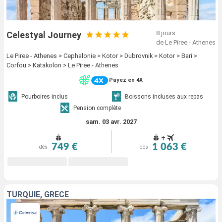
8 jours
Celestyal Journey
de Le Piree - Athenes
Le Piree - Athenes > Cephalonie > Kotor > Dubrovnik > Kotor > Bari >
Corfou > Katakolon > Le Piree - Athenes
Payez en 4X
Pourboires inclus
Boissons incluses aux repas
Pension complète
sam. 03 avr. 2027
+
749 €
1 063 €
dès
dès
TURQUIE, GRÈCE