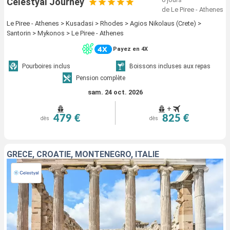
Celestyal Journey
de Le Piree - Athenes
Le Piree - Athenes > Kusadasi > Rhodes > Agios Nikolaus (Crete) >
Santorin > Mykonos > Le Piree - Athenes
Payez en 4X
Pourboires inclus
Boissons incluses aux repas
Pension complète
sam. 24 oct. 2026
+
479 €
825 €
dès
dès
GRÈCE, CROATIE, MONTÉNÉGRO, ITALIE