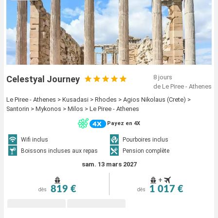
8 jours
Celestyal Journey
de Le Piree - Athenes
Le Piree - Athenes > Kusadasi > Rhodes > Agios Nikolaus (Crete) >
Santorin > Mykonos > Milos > Le Piree - Athenes
Payez en 4X
Wifi inclus
Pourboires inclus
Boissons incluses aux repas
Pension complète
sam. 13 mars 2027
+
819 €
1 017 €
dès
dès