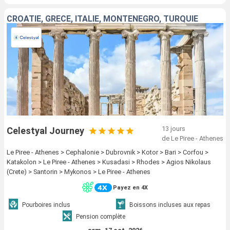
CROATIE, GRÈCE, ITALIE, MONTÉNÉGRO, TURQUIE
13 jours
Celestyal Journey
de Le Piree - Athenes
Le Piree - Athenes > Cephalonie > Dubrovnik > Kotor > Bari > Corfou >
Katakolon > Le Piree - Athenes > Kusadasi > Rhodes > Agios Nikolaus
(Crete) > Santorin > Mykonos > Le Piree - Athenes
Payez en 4X
Pourboires inclus
Boissons incluses aux repas
Pension complète