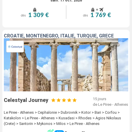
sam. 17 oct. 2026
+
1 309 €
1 769 €
dès
dès
CROATIE, MONTÉNÉGRO, ITALIE, TURQUIE, GRÈCE
15 jours
Celestyal Journey
de Le Piree - Athenes
Le Piree - Athenes > Cephalonie > Dubrovnik > Kotor > Bari > Corfou >
Katakolon > Le Piree - Athenes > Kusadasi > Rhodes > Agios Nikolaus
(Crete) > Santorin > Mykonos > Milos > Le Piree - Athenes