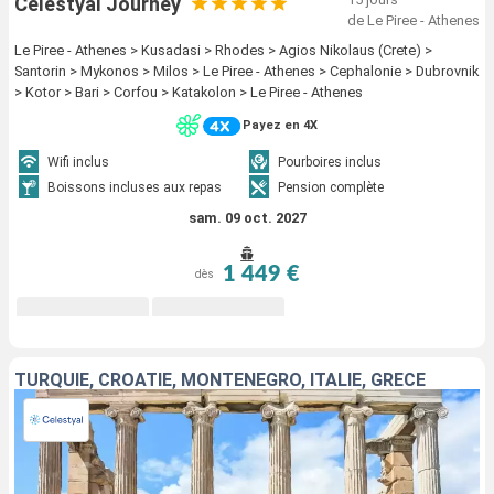
Celestyal Journey
de Le Piree - Athenes
Le Piree - Athenes > Kusadasi > Rhodes > Agios Nikolaus (Crete) >
Santorin > Mykonos > Milos > Le Piree - Athenes > Cephalonie > Dubrovnik
> Kotor > Bari > Corfou > Katakolon > Le Piree - Athenes
Payez en 4X
Wifi inclus
Pourboires inclus
Boissons incluses aux repas
Pension complète
sam. 09 oct. 2027
1 449 €
dès
TURQUIE, CROATIE, MONTÉNÉGRO, ITALIE, GRÈCE