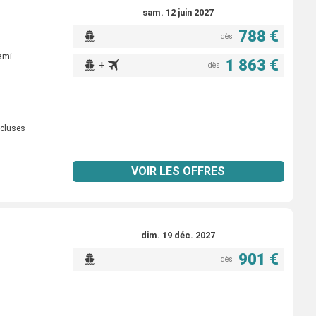
sam. 12 juin 2027
788 €
dès
ami
1 863 €
+
dès
ncluses
VOIR LES OFFRES
dim. 19 déc. 2027
901 €
dès