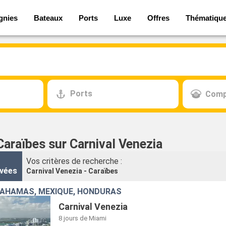
gnies
Bateaux
Ports
Luxe
Offres
Thématiqu
Ports
Comp
Caraïbes sur Carnival Venezia
Vos critères de recherche :
vées
Carnival Venezia - Caraïbes
BAHAMAS, MEXIQUE, HONDURAS
Carnival Venezia
8 jours
de Miami