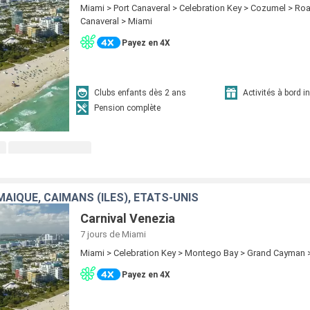
Miami > Port Canaveral > Celebration Key > Cozumel > Roa
Canaveral > Miami
Payez en 4X
Clubs enfants dès 2 ans
Activités à bord i
Pension complète
AÏQUE, CAÏMANS (ÎLES), ÉTATS-UNIS
Carnival Venezia
7 jours
de Miami
Miami > Celebration Key > Montego Bay > Grand Cayman 
Payez en 4X