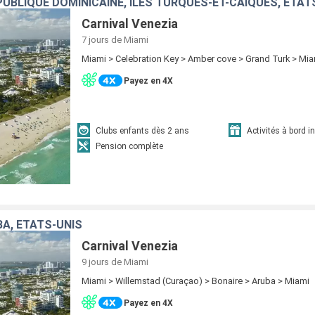
UBLIQUE DOMINICAINE, ÎLES TURQUES-ET-CAÏQUES, ÉTAT
Carnival Venezia
7 jours
de Miami
Miami > Celebration Key > Amber cove > Grand Turk > Mi
Payez en 4X
Clubs enfants dès 2 ans
Activités à bord i
Pension complète
BA, ÉTATS-UNIS
Carnival Venezia
9 jours
de Miami
Miami > Willemstad (Curaçao) > Bonaire > Aruba > Miami
Payez en 4X