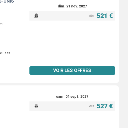
S-UNIS
dim. 21 nov. 2027
521 €
dès
ami
ncluses
VOIR LES OFFRES
sam. 04 sept. 2027
527 €
dès