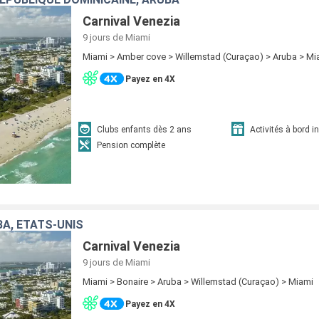
Carnival Venezia
9 jours
de Miami
Miami > Amber cove > Willemstad (Curaçao) > Aruba > Mi
Payez en 4X
Clubs enfants dès 2 ans
Activités à bord i
Pension complète
BA, ÉTATS-UNIS
Carnival Venezia
9 jours
de Miami
Miami > Bonaire > Aruba > Willemstad (Curaçao) > Miami
Payez en 4X