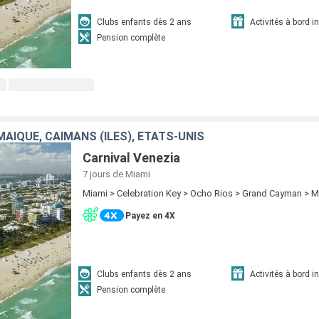
Clubs enfants dès 2 ans
Activités à bord i
Pension complète
AÏQUE, CAÏMANS (ÎLES), ÉTATS-UNIS
Carnival Venezia
7 jours
de Miami
Miami > Celebration Key > Ocho Rios > Grand Cayman > M
Payez en 4X
Clubs enfants dès 2 ans
Activités à bord i
Pension complète