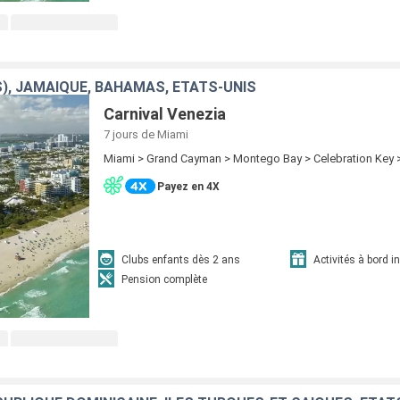
S), JAMAÏQUE, BAHAMAS, ÉTATS-UNIS
Carnival Venezia
7 jours
de Miami
Miami > Grand Cayman > Montego Bay > Celebration Key 
Payez en 4X
Clubs enfants dès 2 ans
Activités à bord i
Pension complète