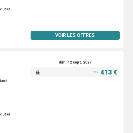
ncluses
VOIR LES OFFRES
dim. 12 sept. 2027
413 €
dès
iami
ncluses