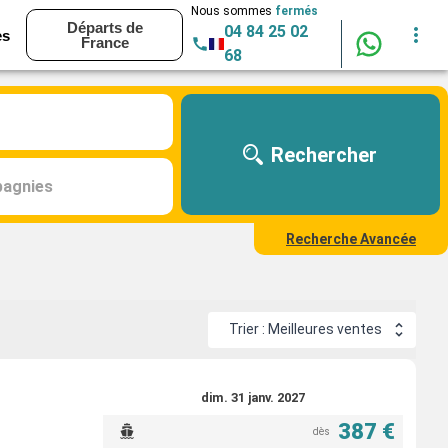
Nous sommes
fermés
Départs de
04 84 25 02
es
France
68
Rechercher
agnies
Recherche Avancée
Trier : Meilleures ventes
dim. 31 janv. 2027
387 €
dès