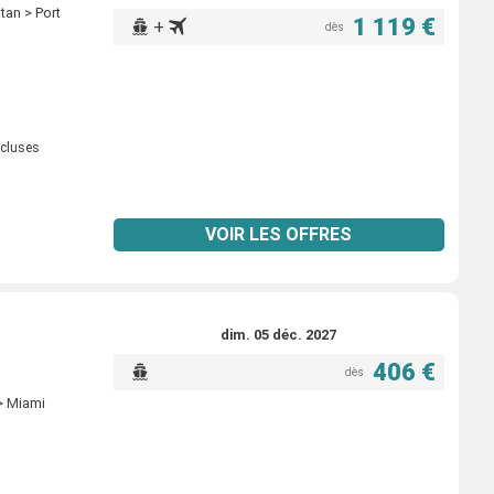
tan > Port
1 119 €
+
dès
ncluses
VOIR LES OFFRES
dim. 05 déc. 2027
406 €
dès
> Miami