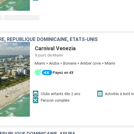
RE, RÉPUBLIQUE DOMINICAINE, ÉTATS-UNIS
Carnival Venezia
9 jours
de Miami
Miami > Aruba > Bonaire > Amber cove > Miami
Payez en 4X
Clubs enfants dès 2 ans
Activités à bord i
Pension complète
RÉPUBLIQUE DOMINICAINE, ARUBA