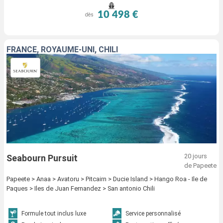
10 498 €
dès
FRANCE, ROYAUME-UNI, CHILI
20 jours
Seabourn Pursuit
de Papeete
Papeete > Anaa > Avatoru > Pitcairn > Ducie Island > Hango Roa - Ile de
Paques > Iles de Juan Fernandez > San antonio Chili
Formule tout inclus luxe
Service personnalisé