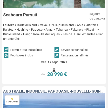
33 jours
Seabourn Pursuit
de Lautoka
Lautoka > Kadavu Island > Vavau > Nukupule Island > Apia > Aitutaki >
Raiatea > Huahine > Papeete > Anaa > Tahanea > Fakarava > Pitcairn >
Ducie Island > Hango Roa - Ile de Paques > Iles de Juan Fernandez > San
antonio Chili
Formule tout inclus luxe
Service personnalisé
Pourboires inclus
Restauration raffinée
ven. 17 sept. 2027
28 998 €
dès
AUSTRALIE, INDONÉSIE, PAPOUASIE-NOUVELLE-GUINÉE, ÎLES SALOMON, VANUATU, FIDJI (ÎLES), TONGA, SAMOA, ÎLES COOK, FRANCE