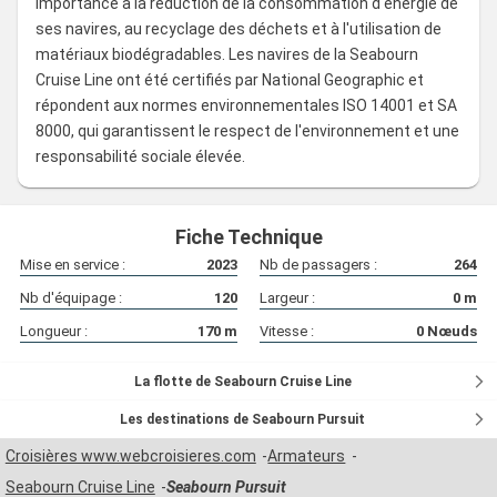
importance à la réduction de la consommation d'énergie de
ses navires, au recyclage des déchets et à l'utilisation de
matériaux biodégradables. Les navires de la Seabourn
Cruise Line ont été certifiés par National Geographic et
répondent aux normes environnementales ISO 14001 et SA
8000, qui garantissent le respect de l'environnement et une
responsabilité sociale élevée.
Fiche Technique
Mise en service :
2023
Nb de passagers :
264
Nb d'équipage :
120
Largeur :
0
m
Longueur :
170
m
Vitesse :
0
Nœuds
La flotte de Seabourn Cruise Line
Les destinations de Seabourn Pursuit
Croisières www.webcroisieres.com
Armateurs
Seabourn Cruise Line
Seabourn Pursuit