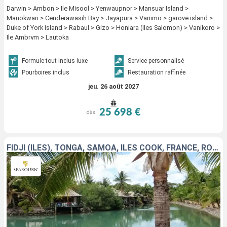
Darwin > Ambon > Ile Misool > Yenwaupnor > Mansuar Island >
Manokwari > Cenderawasih Bay > Jayapura > Vanimo > garove island >
Duke of York Island > Rabaul > Gizo > Honiara (Iles Salomon) > Vanikoro >
Ile Ambrym > Lautoka
Formule tout inclus luxe
Service personnalisé
Pourboires inclus
Restauration raffinée
jeu. 26 août 2027
25 698 €
dès
FIDJI (ÎLES), TONGA, SAMOA, ÎLES COOK, FRANCE, ROYAUME-UNI, CHILI