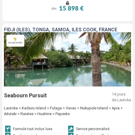
15 898 €
dès
FIDJI (ÎLES), TONGA, SAMOA, ÎLES COOK, FRANCE
14 jours
Seabourn Pursuit
de Lautoka
Lautoka > Kadavu Island > Fulaga > Vavau > Nukupule Island > Apia >
Aitutaki > Raiatea > Huahine > Papeete
Formule tout inclus luxe
Service personnalisé