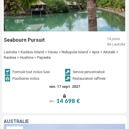
14 jours
Seabourn Pursuit
de Lautoka
Lautoka > Kadavu Island > Vavau > Nukupule Island > Apia > Aitutaki >
Raiatea > Huahine > Papeete
Formule tout inclus luxe
Service personnalisé
Pourboires inclus
Restauration raffinée
ven. 17 sept. 2027
14 698 €
dès
AUSTRALIE