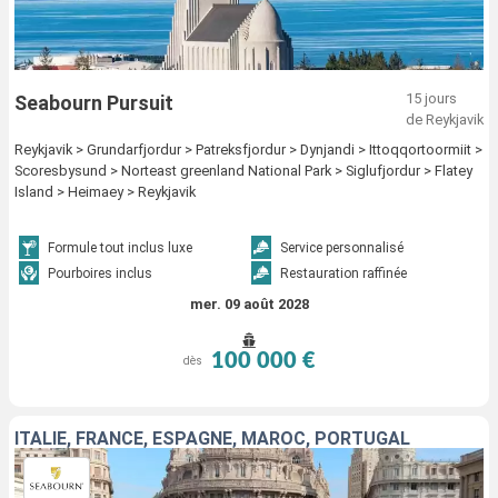
15 jours
Seabourn Pursuit
de Reykjavik
Reykjavik > Grundarfjordur > Patreksfjordur > Dynjandi > Ittoqqortoormiit >
Scoresbysund > Norteast greenland National Park > Siglufjordur > Flatey
Island > Heimaey > Reykjavik
Formule tout inclus luxe
Service personnalisé
Pourboires inclus
Restauration raffinée
mer. 09 août 2028
100 000 €
dès
ITALIE, FRANCE, ESPAGNE, MAROC, PORTUGAL