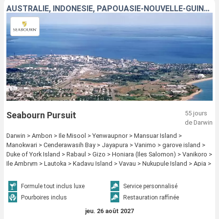
AUSTRALIE, INDONÉSIE, PAPOUASIE-NOUVELLE-GUINÉE, ÎLES SALOMON, VANUATU, FIDJI (ÎLES), TONGA, SAMOA, ÎLES COOK, FRANCE, ROYAUME-UNI, CHILI
55 jours
Seabourn Pursuit
de Darwin
Darwin > Ambon > Ile Misool > Yenwaupnor > Mansuar Island >
Manokwari > Cenderawasih Bay > Jayapura > Vanimo > garove island >
Duke of York Island > Rabaul > Gizo > Honiara (Iles Salomon) > Vanikoro >
Ile Ambrym > Lautoka > Kadavu Island > Vavau > Nukupule Island > Apia >
Aitutaki > Raiatea > Huahine > Papeete > Anaa > Tahanea > Fakarava >
Pitcairn > Ducie Island > Hango Roa - Ile de Paques > Iles de Juan
Formule tout inclus luxe
Service personnalisé
Fernandez > San antonio Chili
Pourboires inclus
Restauration raffinée
jeu. 26 août 2027