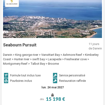
11 jours
Seabourn Pursuit
de Darwin
Darwin > King george river > Vansittart Bay > Ashmore Reef > Kimberley
Coast > Hunter river > swift bay > Lacepede > Freshwater cove >
Montgomery Reef > Talbot Bay > Broome
Formule tout inclus luxe
Service personnalisé
Pourboires inclus
Restauration raffinée
lun. 24 mai 2027
15 198 €
dès