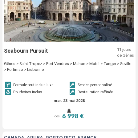
11 jours
Seabourn Pursuit
de Gênes
Gênes > Saint Tropez > Port Vendres > Mahon > Motril > Tanger > Seville
> Portimao > Lisbonne
Formule tout inclus luxe
Service personnalisé
Pourboires inclus
Restauration raffinée
mar. 23 mai 2028
6 998 €
dès
CANADA, ARUBA, PORTO RICO, FRANCE