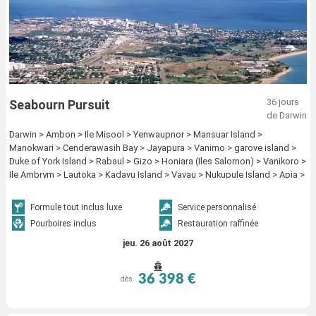
36 jours
Seabourn Pursuit
de Darwin
Darwin > Ambon > Ile Misool > Yenwaupnor > Mansuar Island >
Manokwari > Cenderawasih Bay > Jayapura > Vanimo > garove island >
Duke of York Island > Rabaul > Gizo > Honiara (Iles Salomon) > Vanikoro >
Ile Ambrym > Lautoka > Kadavu Island > Vavau > Nukupule Island > Apia >
Aitutaki > Raiatea > Huahine > Papeete
Formule tout inclus luxe
Service personnalisé
Pourboires inclus
Restauration raffinée
jeu. 26 août 2027
36 398 €
dès