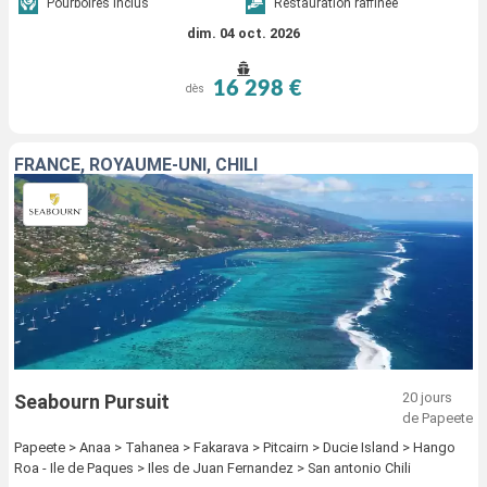
Pourboires inclus
Restauration raffinée
dim. 04 oct. 2026
16 298 €
dès
FRANCE, ROYAUME-UNI, CHILI
20 jours
Seabourn Pursuit
de Papeete
Papeete > Anaa > Tahanea > Fakarava > Pitcairn > Ducie Island > Hango
Roa - Ile de Paques > Iles de Juan Fernandez > San antonio Chili