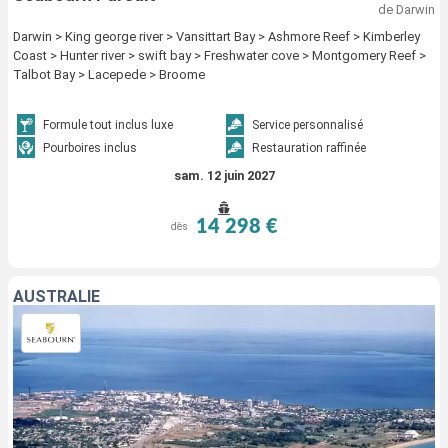
de Darwin
Darwin > King george river > Vansittart Bay > Ashmore Reef > Kimberley
Coast > Hunter river > swift bay > Freshwater cove > Montgomery Reef >
Talbot Bay > Lacepede > Broome
Formule tout inclus luxe
Service personnalisé
Pourboires inclus
Restauration raffinée
sam. 12 juin 2027
14 298 €
dès
AUSTRALIE