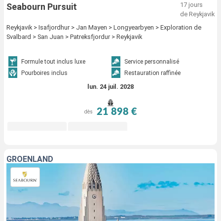
17 jours
Seabourn Pursuit
de Reykjavik
Reykjavik > Isafjordhur > Jan Mayen > Longyearbyen > Exploration de
Svalbard > San Juan > Patreksfjordur > Reykjavik
Formule tout inclus luxe
Service personnalisé
Pourboires inclus
Restauration raffinée
lun. 24 juil. 2028
21 898 €
dès
GROENLAND