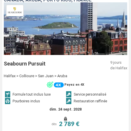
9 jours
Seabourn Pursuit
de Halifax
Halifax > Collioure > San Juan > Aruba
Payez en 4X
Formule tout inclus luxe
Service personnalisé
Pourboires inclus
Restauration raffinée
dim. 24 sept. 2028
2 789 €
dès