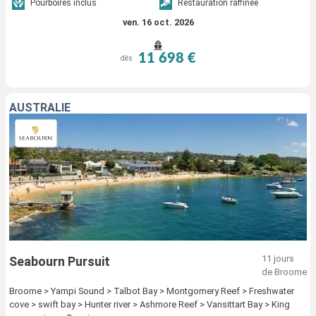
Pourboires inclus
Restauration raffinée
ven. 16 oct. 2026
11 698 €
dès
AUSTRALIE
11 jours
Seabourn Pursuit
de Broome
Broome > Yampi Sound > Talbot Bay > Montgomery Reef > Freshwater
cove > swift bay > Hunter river > Ashmore Reef > Vansittart Bay > King