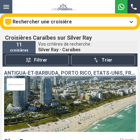
Rechercher une croisière
Croisières Caraïbes sur Silver Ray
11
Vos critères de recherche :
Silver Ray - Caraïbes
croisières
Nos destinations
Filtrer
Trier
Mois de départ
ANTIGUA-ET-BARBUDA, PORTO RICO, ÉTATS-UNIS, FRANCE, ANGUILLA
Ports
Compagnies
Rechercher
12 jours