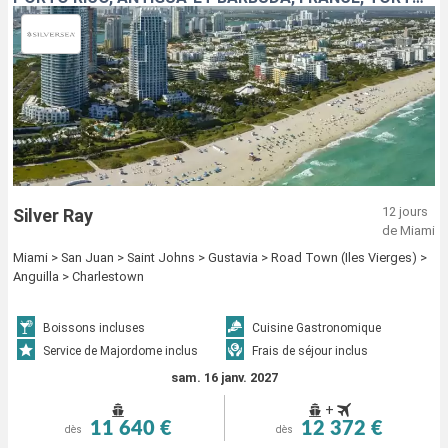
12 jours
Silver Ray
de Miami
Miami > San Juan > Saint Johns > Gustavia > Road Town (Iles Vierges) >
Anguilla > Charlestown
Boissons incluses
Cuisine Gastronomique
Service de Majordome inclus
Frais de séjour inclus
sam. 16 janv. 2027
+
11 640 €
12 372 €
dès
dès