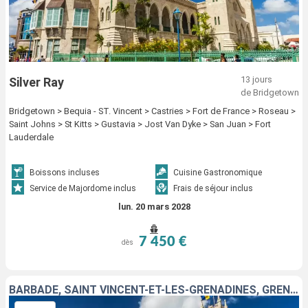
13 jours
Silver Ray
de Bridgetown
Bridgetown > Bequia - ST. Vincent > Castries > Fort de France > Roseau >
Saint Johns > St Kitts > Gustavia > Jost Van Dyke > San Juan > Fort
Lauderdale
Boissons incluses
Cuisine Gastronomique
Service de Majordome inclus
Frais de séjour inclus
lun. 20 mars 2028
7 450 €
dès
BARBADE, SAINT VINCENT-ET-LES-GRENADINES, GRENADE, MARTINIQUE, FRANCE, SAINTE-LUCIE, ANTIGUA-ET-BARBUDA, SAINT-MARTIN, ANGUILLA, ÉTATS-UNIS