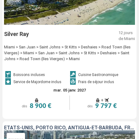
12 jours
Silver Ray
de Miami
Miami > San Juan > Saint Johns > St Kitts > Deshaies > Road Town (Iles
Vierges) > Miami > San Juan > Saint Johns > St Kitts > Deshaies > Saint
Johns > Road Town (Iles Vierges) > Miami
Boissons incluses
Cuisine Gastronomique
Service de Majordome inclus
Frais de séjour inclus
mar. 05 janv. 2027
+
8 900 €
9 797 €
dès
dès
ÉTATS-UNIS, PORTO RICO, ANTIGUA-ET-BARBUDA, FRANCE, ANGUILLA