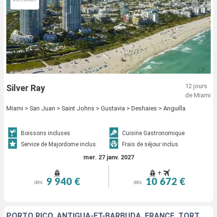
12 jours
Silver Ray
de Miami
Miami > San Juan > Saint Johns > Gustavia > Deshaies > Anguilla
Boissons incluses
Cuisine Gastronomique
Service de Majordome inclus
Frais de séjour inclus
mer. 27 janv. 2027
+
9 940 €
10 672 €
dès
dès
PORTO RICO, ANTIGUA-ET-BARBUDA, FRANCE, TORTOLA, ANGUILLA, ÉTATS-UNIS