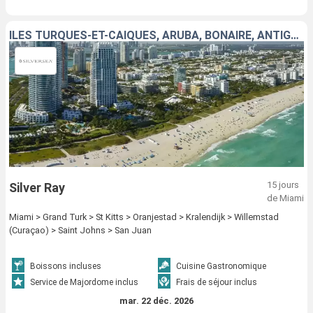
ÎLES TURQUES-ET-CAÏQUES, ARUBA, BONAIRE, ANTIGUA-ET-BARBUDA, PORTO RICO, ÉTATS-UNIS
15 jours
Silver Ray
de Miami
Miami > Grand Turk > St Kitts > Oranjestad > Kralendijk > Willemstad
(Curaçao) > Saint Johns > San Juan
Boissons incluses
Cuisine Gastronomique
Service de Majordome inclus
Frais de séjour inclus
mar. 22 déc. 2026