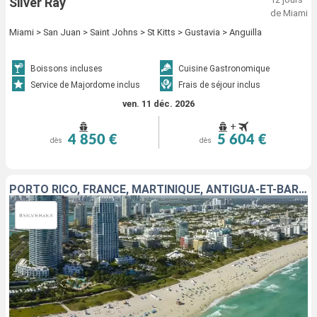
Silver Ray
de Miami
Miami > San Juan > Saint Johns > St Kitts > Gustavia > Anguilla
Boissons incluses
Cuisine Gastronomique
Service de Majordome inclus
Frais de séjour inclus
ven. 11 déc. 2026
+
4 850 €
5 604 €
dès
dès
PORTO RICO, FRANCE, MARTINIQUE, ANTIGUA-ET-BARBUDA, JOST VAN DYKE, ÉTATS-UNIS