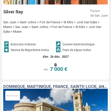
9 jours
Silver Ray
de San Juan
San Juan > Saint Johns > Fort de France > St Kitts > Jost Van Dyke >
Miami > San Juan > Saint Johns > Fort de France > St Kitts > Jost Van
Dyke > Miami
Boissons incluses
Cuisine Gastronomique
Service de Majordome inclus
Frais de séjour inclus
dim. 26 déc. 2027
7 000 €
dès
DOMINIQUE, MARTINIQUE, FRANCE, SAINTE-LUCIE, ANTIGUA-ET-BARBUDA, ÉTATS-UNIS, SAINT VINCENT-ET-LES-GRENADINES, PORTO RICO, BARBADE, JOST VAN DYKE