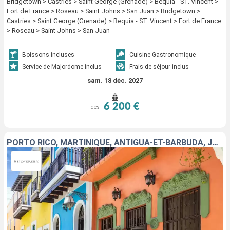
Bridgetown > Castries > Saint George (Grenade) > Bequia - ST. Vincent >
Fort de France > Roseau > Saint Johns > San Juan > Bridgetown >
Castries > Saint George (Grenade) > Bequia - ST. Vincent > Fort de France
> Roseau > Saint Johns > San Juan
Boissons incluses
Cuisine Gastronomique
Service de Majordome inclus
Frais de séjour inclus
sam. 18 déc. 2027
6 200 €
dès
PORTO RICO, MARTINIQUE, ANTIGUA-ET-BARBUDA, JOST VAN DYKE, ÉTATS-UNIS