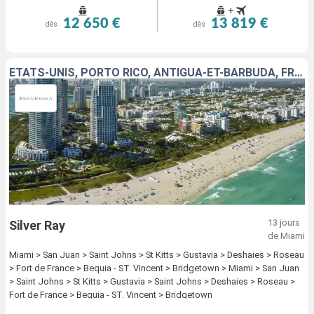
+
12 650 €
13 819 €
dès
dès
ÉTATS-UNIS, PORTO RICO, ANTIGUA-ET-BARBUDA, FRANCE, DOMINIQUE, MARTINIQUE, SAINT VINCENT-ET-LES-GRENADINES, BARBADE
13 jours
Silver Ray
de Miami
Miami > San Juan > Saint Johns > St Kitts > Gustavia > Deshaies > Roseau
> Fort de France > Bequia - ST. Vincent > Bridgetown > Miami > San Juan
> Saint Johns > St Kitts > Gustavia > Saint Johns > Deshaies > Roseau >
Fort de France > Bequia - ST. Vincent > Bridgetown