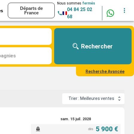
Nous sommes
fermés
Départs de
04 84 25 02
es
France
68
Rechercher
agnies
Recherche Avancée
Trier : Meilleures ventes
sam. 15 juil. 2028
5 900 €
dès