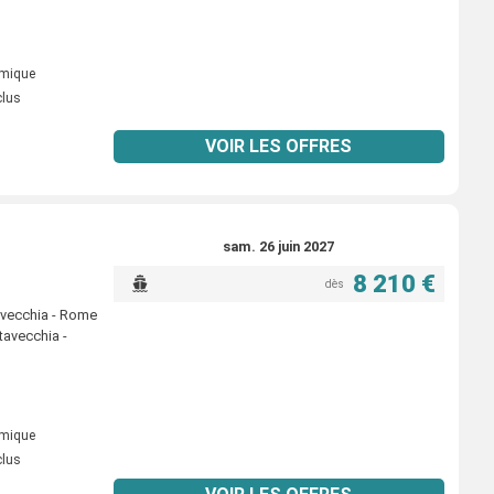
omique
clus
VOIR LES OFFRES
sam. 26 juin 2027
8 210 €
dès
tavecchia - Rome
tavecchia -
omique
clus