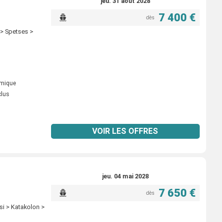
jeu. 31 août 2028
7 400 €
dès
 > Spetses >
omique
clus
VOIR LES OFFRES
jeu. 04 mai 2028
7 650 €
dès
si > Katakolon >