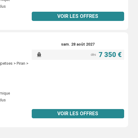
clus
VOIR LES OFFRES
sam. 28 août 2027
7 350 €
dès
Spetses > Piran >
omique
clus
VOIR LES OFFRES