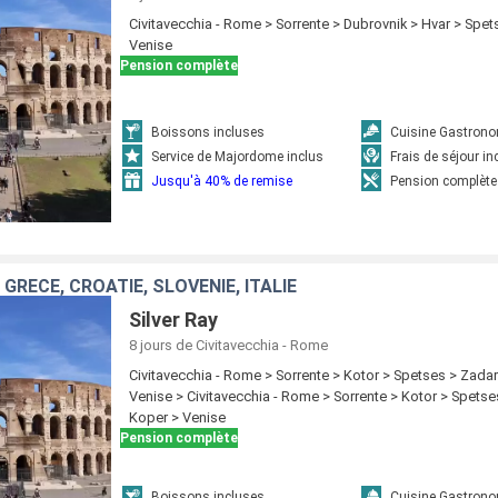
Civitavecchia - Rome > Sorrente > Dubrovnik > Hvar > Spets
Venise
Pension complète
Boissons incluses
Cuisine Gastron
Service de Majordome inclus
Frais de séjour in
Jusqu'à 40% de remise
Pension complète
RÈCE, CROATIE, SLOVÉNIE, ITALIE
Silver Ray
8 jours
de Civitavecchia - Rome
Civitavecchia - Rome > Sorrente > Kotor > Spetses > Zada
Venise > Civitavecchia - Rome > Sorrente > Kotor > Spetse
Koper > Venise
Pension complète
Boissons incluses
Cuisine Gastron