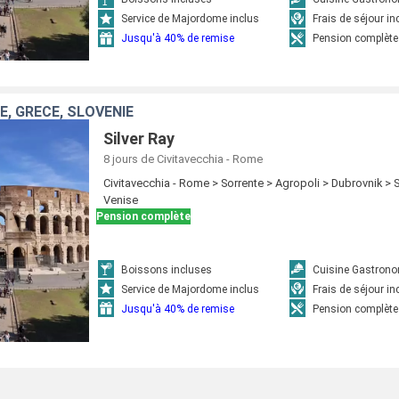
Service de Majordome inclus
Frais de séjour in
Jusqu'à 40% de remise
Pension complète
IE, GRÈCE, SLOVÉNIE
Silver Ray
8 jours
de Civitavecchia - Rome
Civitavecchia - Rome > Sorrente > Agropoli > Dubrovnik > 
Venise
Pension complète
Boissons incluses
Cuisine Gastron
Service de Majordome inclus
Frais de séjour in
Jusqu'à 40% de remise
Pension complète