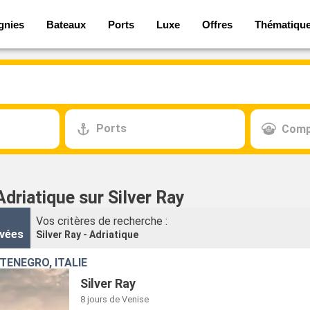
gnies
Bateaux
Ports
Luxe
Offres
Thématiqu
Ports
Comp
Adriatique sur Silver Ray
Vos critères de recherche :
vées
Silver Ray - Adriatique
TÉNÉGRO, ITALIE
Silver Ray
8 jours
de Venise