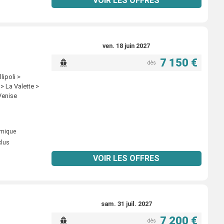
VOIR LES OFFRES
ven. 18 juin 2027
7 150 €
dès
lipoli >
> La Valette >
 Venise
omique
clus
VOIR LES OFFRES
sam. 31 juil. 2027
7 200 €
dès