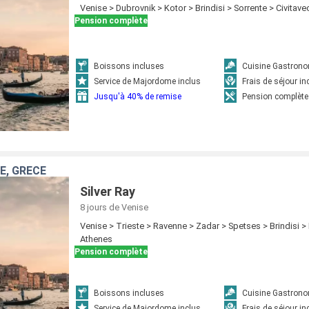
Venise > Dubrovnik > Kotor > Brindisi > Sorrente > Civitav
Pension complète
Boissons incluses
Cuisine Gastron
Service de Majordome inclus
Frais de séjour in
Jusqu'à 40% de remise
Pension complète
IE, GRÈCE
Silver Ray
8 jours
de Venise
Venise > Trieste > Ravenne > Zadar > Spetses > Brindisi > 
Athenes
Pension complète
Boissons incluses
Cuisine Gastron
Service de Majordome inclus
Frais de séjour in