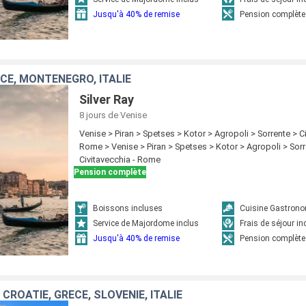
Jusqu'à 40% de remise
Pension complète
ÈCE, MONTÉNÉGRO, ITALIE
Silver Ray
8 jours
de Venise
Venise > Piran > Spetses > Kotor > Agropoli > Sorrente > Ci
Rome > Venise > Piran > Spetses > Kotor > Agropoli > Sorr
Civitavecchia - Rome
Pension complète
Boissons incluses
Cuisine Gastron
Service de Majordome inclus
Frais de séjour in
Jusqu'à 40% de remise
Pension complète
ROATIE, GRÈCE, SLOVÉNIE, ITALIE