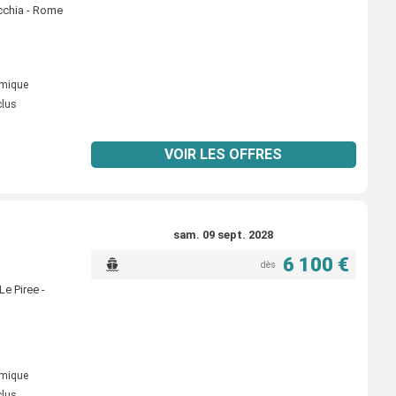
ecchia - Rome
omique
clus
VOIR LES OFFRES
sam. 09 sept. 2028
6 100 €
dès
Le Piree -
omique
clus