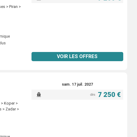
es > Piran >
omique
clus
VOIR LES OFFRES
sam. 17 juil. 2027
7 250 €
dès
r > Koper >
s > Zadar >
omique