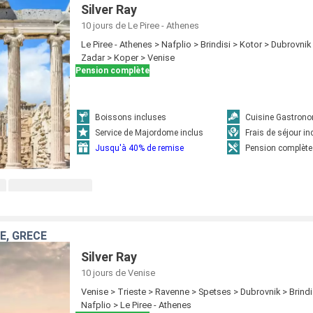
Silver Ray
10 jours
de Le Piree - Athenes
Le Piree - Athenes > Nafplio > Brindisi > Kotor > Dubrovnik
Zadar > Koper > Venise
Pension complète
Boissons incluses
Cuisine Gastron
Service de Majordome inclus
Frais de séjour in
Jusqu'à 40% de remise
Pension complète
IE, GRÈCE
Silver Ray
10 jours
de Venise
Venise > Trieste > Ravenne > Spetses > Dubrovnik > Brindi
Nafplio > Le Piree - Athenes