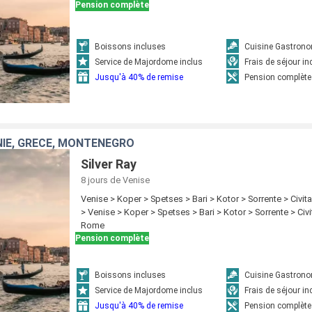
Pension complète
Boissons incluses
Cuisine Gastron
Service de Majordome inclus
Frais de séjour in
Jusqu'à 40% de remise
Pension complète
ÉNIE, GRÈCE, MONTÉNÉGRO
Silver Ray
8 jours
de Venise
Venise > Koper > Spetses > Bari > Kotor > Sorrente > Civi
> Venise > Koper > Spetses > Bari > Kotor > Sorrente > Civi
Rome
Pension complète
Boissons incluses
Cuisine Gastron
Service de Majordome inclus
Frais de séjour in
Jusqu'à 40% de remise
Pension complète