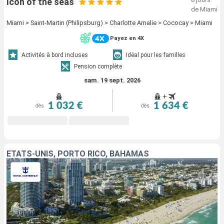
Icon of the seas
de Miami
Miami > Saint-Martin (Philipsburg) > Charlotte Amalie > Cococay > Miami
Payez en 4X
Activités à bord incluses
Idéal pour les familles
Pension complète
sam. 19 sept. 2026
+
1 032 €
1 634 €
dès
dès
ÉTATS-UNIS, PORTO RICO, BAHAMAS