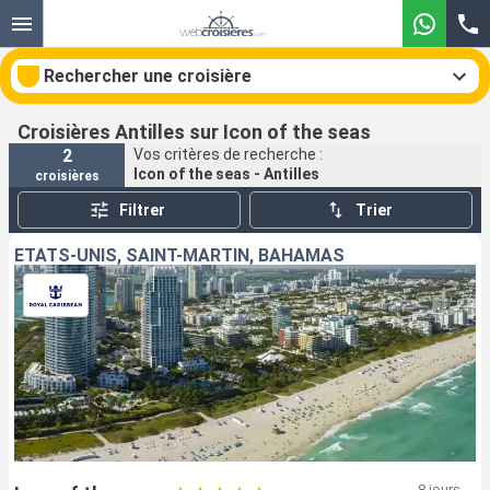
Rechercher une croisière
Croisières Antilles sur Icon of the seas
2
Vos critères de recherche :
Icon of the seas - Antilles
croisières
Nos destinations
Filtrer
Trier
Mois de départ
ÉTATS-UNIS, SAINT-MARTIN, BAHAMAS
Ports
Compagnies
Rechercher
8 jours