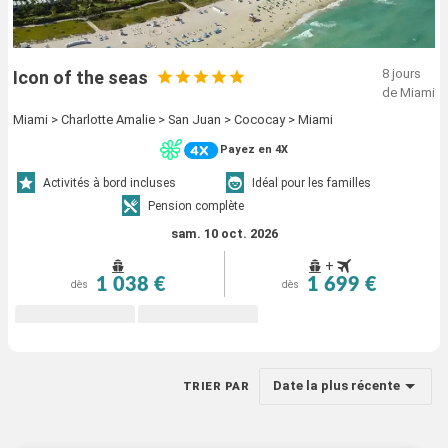
8 jours
Icon of the seas
de Miami
Miami > Charlotte Amalie > San Juan > Cococay > Miami
Payez en 4X
Activités à bord incluses
Idéal pour les familles
Pension complète
sam. 10 oct. 2026
+
1 038 €
1 699 €
dès
dès
Date la plus récente
TRIER PAR