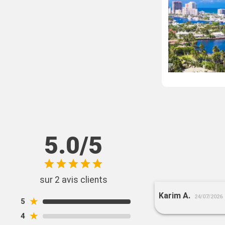
5.0/5
sur 2 avis clients
Karim A.
24/07/2026
★
5
★
4