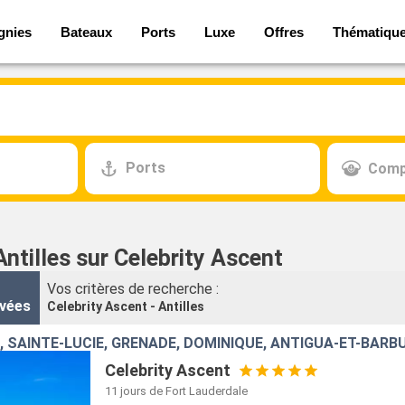
gnies
Bateaux
Ports
Luxe
Offres
Thématiqu
Ports
Comp
Antilles sur Celebrity Ascent
Vos critères de recherche :
vées
Celebrity Ascent - Antilles
, SAINTE-LUCIE, GRENADE, DOMINIQUE, ANTIGUA-ET-BARB
Celebrity Ascent
11 jours
de Fort Lauderdale