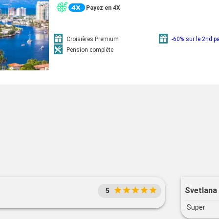
Payez en 4X
Croisières Premium
-60% sur le 2nd 
Pension complète
Svetlana 
5
Super