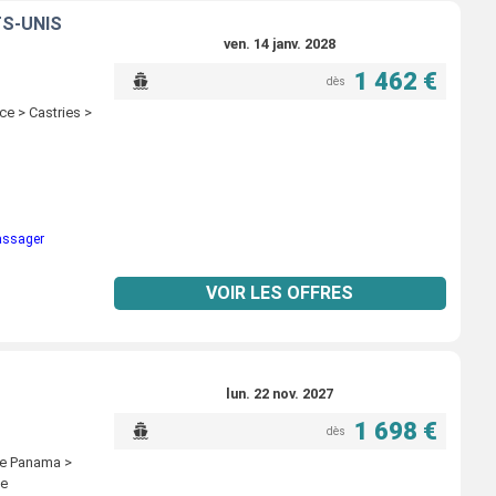
TS-UNIS
ven. 14 janv. 2028
1 462 €
dès
ce > Castries >
passager
VOIR LES OFFRES
lun. 22 nov. 2027
1 698 €
dès
de Panama >
le