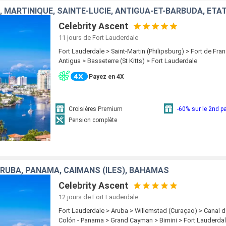
, MARTINIQUE, SAINTE-LUCIE, ANTIGUA-ET-BARBUDA, ÉTA
Celebrity Ascent
11 jours
de Fort Lauderdale
Fort Lauderdale > Saint-Martin (Philipsburg) > Fort de Fran
Antigua > Basseterre (St Kitts) > Fort Lauderdale
Payez en 4X
Croisières Premium
-60% sur le 2nd 
Pension complète
ARUBA, PANAMA, CAÏMANS (ÎLES), BAHAMAS
Celebrity Ascent
12 jours
de Fort Lauderdale
Fort Lauderdale > Aruba > Willemstad (Curaçao) > Canal 
Colón - Panama > Grand Cayman > Bimini > Fort Lauderda