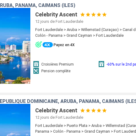
ARUBA, PANAMA, CAÏMANS (ÎLES)
Celebrity Ascent
12 jours
de Fort Lauderdale
Fort Lauderdale > Aruba > Willemstad (Curaçao) > Canal 
Colón - Panama > Grand Cayman > Fort Lauderdale
Payez en 4X
Croisières Premium
-60% sur le 2nd 
Pension complète
RÉPUBLIQUE DOMINICAINE, ARUBA, PANAMA, CAÏMANS (ÎLE
Celebrity Ascent
12 jours
de Fort Lauderdale
Fort Lauderdale > Puerto Plata > Aruba > Willemstad (Cur
Panama > Colón - Panama > Grand Cayman > Fort Lauderd