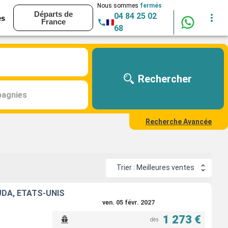
Nous sommes
fermés
Départs de
04 84 25 02
es
France
68
Rechercher
agnies
Recherche Avancée
Trier : Meilleures ventes
UDA, ÉTATS-UNIS
ven. 05 févr. 2027
1 273 €
dès