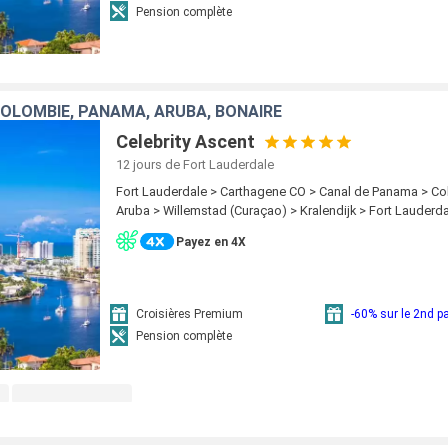
Pension complète
COLOMBIE, PANAMA, ARUBA, BONAIRE
Celebrity Ascent
12 jours
de Fort Lauderdale
Fort Lauderdale > Carthagene CO > Canal de Panama > Co
Aruba > Willemstad (Curaçao) > Kralendijk > Fort Lauderd
Payez en 4X
Croisières Premium
-60% sur le 2nd 
Pension complète