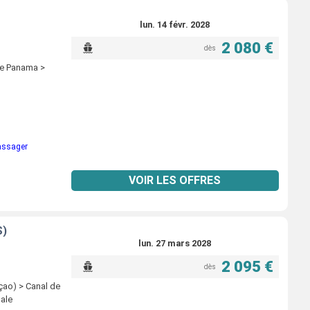
lun. 14 févr. 2028
2 080 €
dès
de Panama >
passager
VOIR LES OFFRES
S)
lun. 27 mars 2028
2 095 €
dès
açao) > Canal de
ale