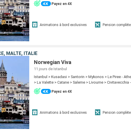
Payez en 4X
Animations à bord exclusives
Pension complète
E, MALTE, ITALIE
Norwegian Viva
11 jours
de Istanbul
Istanbul > Kusadasi > Santorin > Mykonos > Le Piree - At
> La Valette > Catane > Salerne > Livourne > Civitavecchia
Payez en 4X
Animations à bord exclusives
Pension complète