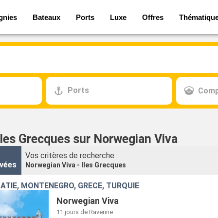
gnies
Bateaux
Ports
Luxe
Offres
Thématiqu
Ports
Comp
Iles Grecques sur Norwegian Viva
Vos critères de recherche :
vées
Norwegian Viva - Iles Grecques
OATIE, MONTÉNÉGRO, GRÈCE, TURQUIE
Norwegian Viva
11 jours
de Ravenne