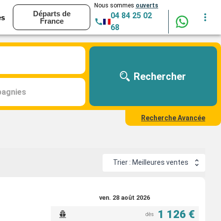
Nous sommes
ouverts
Départs de
04 84 25 02
es
France
68
Rechercher
agnies
Recherche Avancée
Trier : Meilleures ventes
ven. 28 août 2026
1 126 €
dès