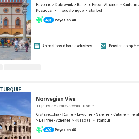
Ravenne > Dubrovnik > Bar > Le Piree - Athenes > Santorin
Kusadasi > Thessalonique > Istanbul
Payez en 4X
Animations à bord exclusives
Pension complète
, TURQUIE
Norwegian Viva
11 jours
de Civitavecchia - Rome
Civitavecchia - Rome > Livourne > Salerne > Catane > Her
> Le Piree - Athenes > Kusadasi > Istanbul
Payez en 4X