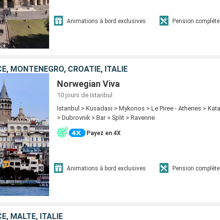
Animations à bord exclusives
Pension complète
E, MONTÉNÉGRO, CROATIE, ITALIE
Norwegian Viva
10 jours
de Istanbul
Istanbul > Kusadasi > Mykonos > Le Piree - Athenes > Kat
> Dubrovnik > Bar > Split > Ravenne
Payez en 4X
Animations à bord exclusives
Pension complète
E, MALTE, ITALIE