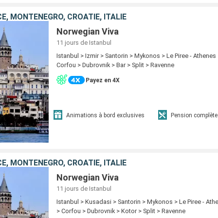
E, MONTÉNÉGRO, CROATIE, ITALIE
Norwegian Viva
11 jours
de Istanbul
Istanbul > Izmir > Santorin > Mykonos > Le Piree - Athenes
Corfou > Dubrovnik > Bar > Split > Ravenne
Payez en 4X
Animations à bord exclusives
Pension complète
E, MONTÉNÉGRO, CROATIE, ITALIE
Norwegian Viva
11 jours
de Istanbul
Istanbul > Kusadasi > Santorin > Mykonos > Le Piree - At
> Corfou > Dubrovnik > Kotor > Split > Ravenne