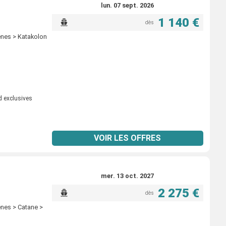
lun. 07 sept. 2026
1 140 €
dès
henes > Katakolon
d exclusives
VOIR LES OFFRES
mer. 13 oct. 2027
2 275 €
dès
enes > Catane >