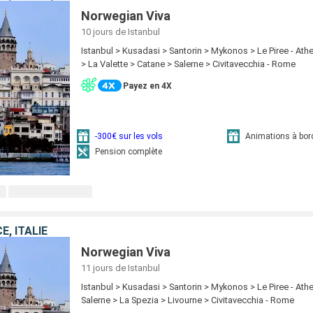
Norwegian Viva
10 jours
de Istanbul
Istanbul > Kusadasi > Santorin > Mykonos > Le Piree - At
> La Valette > Catane > Salerne > Civitavecchia - Rome
Payez en 4X
-300€ sur les vols
Animations à bor
Pension complète
E, ITALIE
Norwegian Viva
11 jours
de Istanbul
Istanbul > Kusadasi > Santorin > Mykonos > Le Piree - Ath
Salerne > La Spezia > Livourne > Civitavecchia - Rome