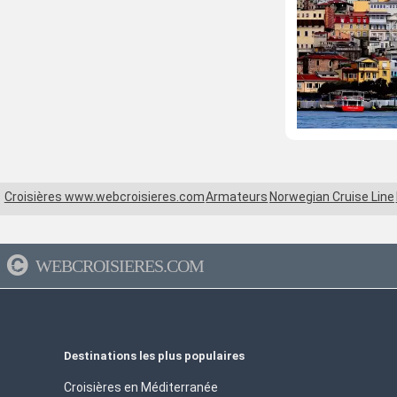
Croisières www.webcroisieres.com
Armateurs
Norwegian Cruise Line
WEBCROISIERES.COM
Destinations les plus populaires
Croisières en Méditerranée