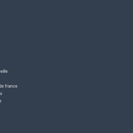
eille
 de france
mi
e