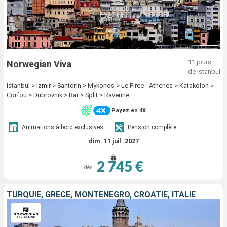
11 jours
Norwegian Viva
de Istanbul
Istanbul > Izmir > Santorin > Mykonos > Le Piree - Athenes > Katakolon >
Corfou > Dubrovnik > Bar > Split > Ravenne
Payez en 4X
Animations à bord exclusives
Pension complète
dim. 11 juil. 2027
2 745 €
dès
TURQUIE, GRÈCE, MONTÉNÉGRO, CROATIE, ITALIE