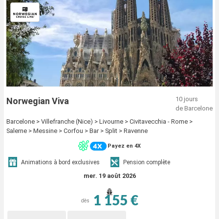
10 jours
Norwegian Viva
de Barcelone
Barcelone > Villefranche (Nice) > Livourne > Civitavecchia - Rome >
Salerne > Messine > Corfou > Bar > Split > Ravenne
Payez en 4X
Animations à bord exclusives
Pension complète
mer. 19 août 2026
1 155 €
dès