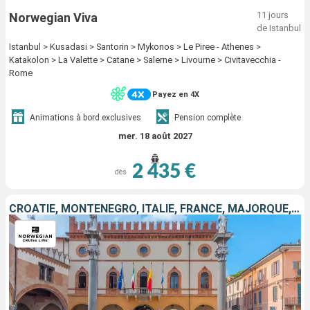
11 jours
Norwegian Viva
de Istanbul
Istanbul > Kusadasi > Santorin > Mykonos > Le Piree - Athenes >
Katakolon > La Valette > Catane > Salerne > Livourne > Civitavecchia -
Rome
Payez en 4X
Animations à bord exclusives
Pension complète
mer. 18 août 2027
2 435 €
dès
CROATIE, MONTÉNÉGRO, ITALIE, FRANCE, MAJORQUE, ESPAGNE