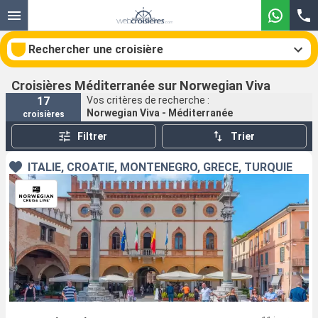
Rechercher une croisière
Croisières Méditerranée sur Norwegian Viva
17
Vos critères de recherche :
Norwegian Viva - Méditerranée
croisières
Nos destinations
Filtrer
Trier
Mois de départ
ITALIE, CROATIE, MONTÉNÉGRO, GRÈCE, TURQUIE
Ports
Compagnies
Rechercher