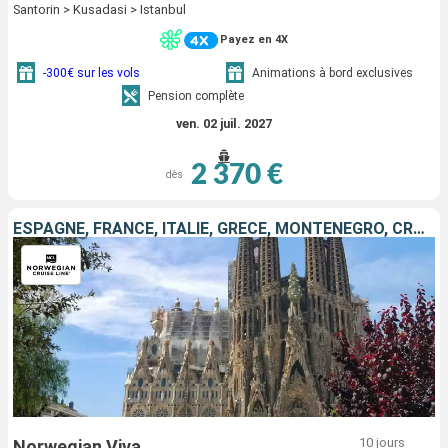
Santorin > Kusadasi > Istanbul
Payez en 4X
-300€ sur les vols
Animations à bord exclusives
Pension complète
ven. 02 juil. 2027
2 370 €
dès
ESPAGNE, FRANCE, ITALIE, GRÈCE, MONTÉNÉGRO, CROATIE
10 jours
Norwegian Viva