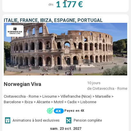
1 177 €
dès
ITALIE, FRANCE, IBIZA, ESPAGNE, PORTUGAL
10 jours
Norwegian Viva
de Civitavecchia - Rome
Civitavecchia - Rome > Livourne > Villefranche (Nice) > Marseille >
Barcelone > Ibiza > Alicante > Motril > Cadix > Lisbonne
Payez en 4X
Animations à bord exclusives
Pension complète
sam. 23 oct. 2027