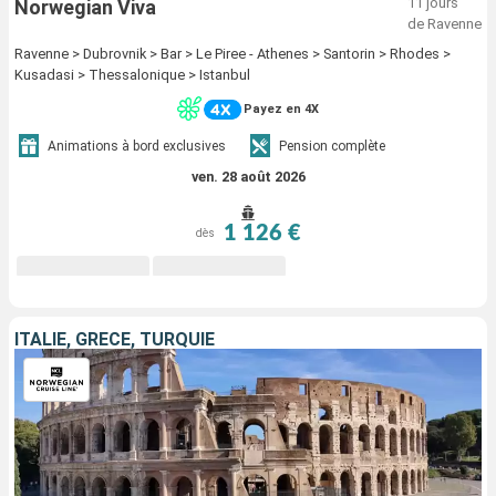
11 jours
Norwegian Viva
de Ravenne
Ravenne > Dubrovnik > Bar > Le Piree - Athenes > Santorin > Rhodes >
Kusadasi > Thessalonique > Istanbul
Payez en 4X
Animations à bord exclusives
Pension complète
ven. 28 août 2026
1 126 €
dès
ITALIE, GRÈCE, TURQUIE