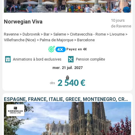
10 jours
Norwegian Viva
de Ravenne
Ravenne > Dubrovnik > Bar > Salerne > Civitavecchia - Rome > Livourne >
Villefranche (Nice) > Palma de Majorque > Barcelone
Payez en 4X
Animations à bord exclusives
Pension complète
mer. 21 juil. 2027
2 540 €
dès
ESPAGNE, FRANCE, ITALIE, GRÈCE, MONTÉNÉGRO, CROATIE