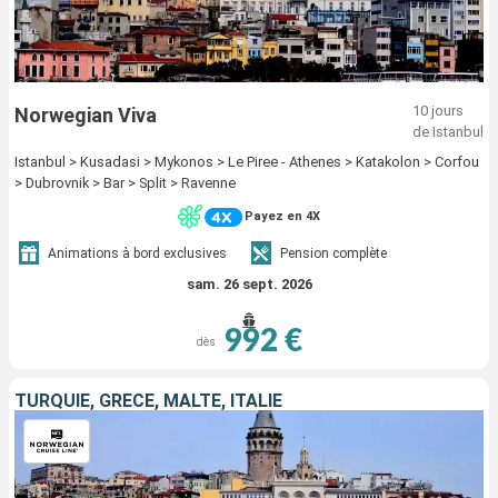
10 jours
Norwegian Viva
de Istanbul
Istanbul > Kusadasi > Mykonos > Le Piree - Athenes > Katakolon > Corfou
> Dubrovnik > Bar > Split > Ravenne
Payez en 4X
Animations à bord exclusives
Pension complète
sam. 26 sept. 2026
992 €
dès
TURQUIE, GRÈCE, MALTE, ITALIE