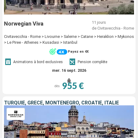
11 jours
Norwegian Viva
de Civitavecchia - Rome
Civitavecchia - Rome > Livourne > Salerne > Catane > Heraklion > Mykonos
> Le Piree - Athenes > Kusadasi > Istanbul
Payez en 4X
Animations à bord exclusives
Pension complète
mer. 16 sept. 2026
955 €
dès
TURQUIE, GRÈCE, MONTÉNÉGRO, CROATIE, ITALIE