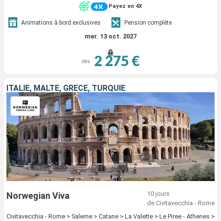
Payez en 4X
Animations à bord exclusives
Pension complète
mer. 13 oct. 2027
2 275 €
dès
ITALIE, MALTE, GRÈCE, TURQUIE
10 jours
Norwegian Viva
de Civitavecchia - Rome
Civitavecchia - Rome > Salerne > Catane > La Valette > Le Piree - Athenes >