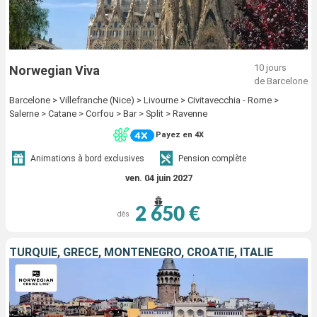
10 jours
Norwegian Viva
de Barcelone
Barcelone > Villefranche (Nice) > Livourne > Civitavecchia - Rome >
Salerne > Catane > Corfou > Bar > Split > Ravenne
Payez en 4X
Animations à bord exclusives
Pension complète
ven. 04 juin 2027
2 650 €
dès
TURQUIE, GRÈCE, MONTÉNÉGRO, CROATIE, ITALIE