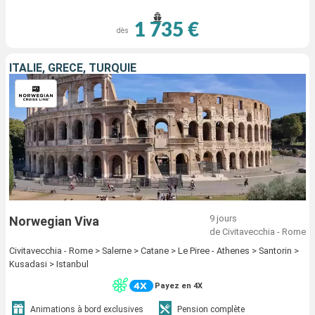
1 735 €
dès
ITALIE, GRÈCE, TURQUIE
9 jours
Norwegian Viva
de Civitavecchia - Rome
Civitavecchia - Rome > Salerne > Catane > Le Piree - Athenes > Santorin >
Kusadasi > Istanbul
Payez en 4X
Animations à bord exclusives
Pension complète