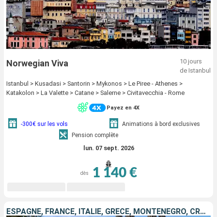
10 jours
Norwegian Viva
de Istanbul
Istanbul > Kusadasi > Santorin > Mykonos > Le Piree - Athenes >
Katakolon > La Valette > Catane > Salerne > Civitavecchia - Rome
Payez en 4X
-300€ sur les vols
Animations à bord exclusives
Pension complète
lun. 07 sept. 2026
1 140 €
dès
ESPAGNE, FRANCE, ITALIE, GRÈCE, MONTÉNÉGRO, CROATIE