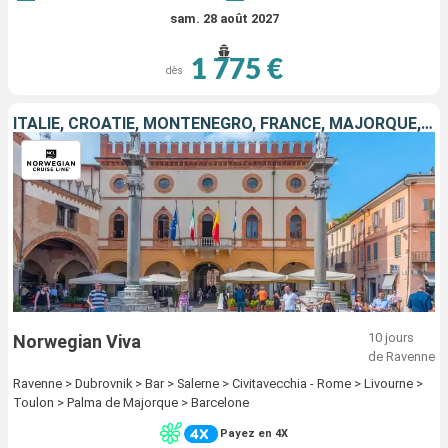
sam. 28 août 2027
1 775 €
dès
ITALIE, CROATIE, MONTÉNÉGRO, FRANCE, MAJORQUE, ESPAGNE
10 jours
Norwegian Viva
de Ravenne
Ravenne > Dubrovnik > Bar > Salerne > Civitavecchia - Rome > Livourne >
Toulon > Palma de Majorque > Barcelone
Payez en 4X