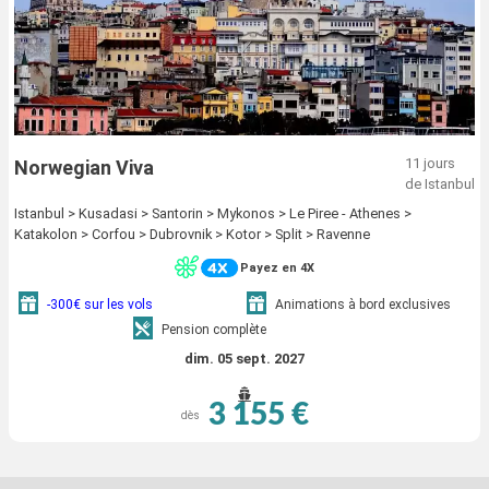
11 jours
Norwegian Viva
de Istanbul
Istanbul > Kusadasi > Santorin > Mykonos > Le Piree - Athenes >
Katakolon > Corfou > Dubrovnik > Kotor > Split > Ravenne
Payez en 4X
-300€ sur les vols
Animations à bord exclusives
Pension complète
dim. 05 sept. 2027
3 155 €
dès