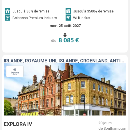
Jusqu'à 30% de remise
Jusqu'à 3500€ de remise
Boissons Premium incluses
Wi-fi inclus
mer. 25 août 2027
8 085 €
dès
IRLANDE, ROYAUME-UNI, ISLANDE, GRÖENLAND, ANTIGUA-ET-BARBUDA, MARTINIQUE, CANADA
20 jours
EXPLORA IV
de Southampton