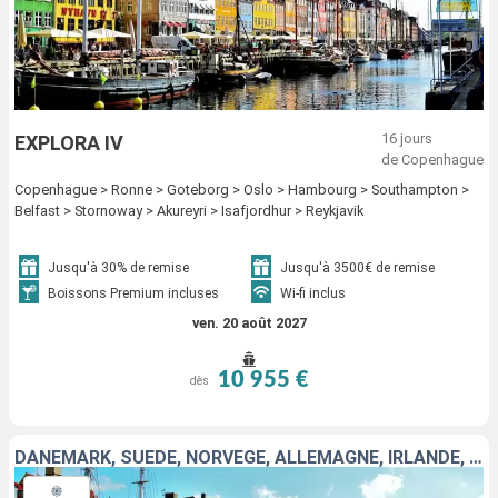
16 jours
EXPLORA IV
de Copenhague
Copenhague > Ronne > Goteborg > Oslo > Hambourg > Southampton >
Belfast > Stornoway > Akureyri > Isafjordhur > Reykjavik
Jusqu'à 30% de remise
Jusqu'à 3500€ de remise
Boissons Premium incluses
Wi-fi inclus
ven. 20 août 2027
10 955 €
dès
DANEMARK, SUÈDE, NORVÈGE, ALLEMAGNE, IRLANDE, ROYAUME-UNI, ISLANDE