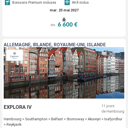
Boissons Premium incluses
Wi-fi inclus
mar. 25 mai 2027
6 600 €
dès
ALLEMAGNE, IRLANDE, ROYAUME-UNI, ISLANDE
11 jours
EXPLORA IV
de Hambourg
Hambourg > Southampton > Belfast > Stornoway > Akureyri > Isafjordhur
> Reykjavik