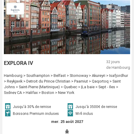
32 jours
EXPLORA IV
de Hambourg
Hambourg > Southampton > Belfast > Stornoway > Akureyri > Isafjordhur
> Reykjavik > Detroit du Prince Christian > Paamiut > Qaqortoq > Saint
Johns > Saint-Pierre (Martinique) > Quebec > |La baie > Sept - Iles >
Sydney CA > Halifax > Boston > New York
Jusqu'à 30% de remise
Jusqu'à 3500€ de remise
Boissons Premium incluses
Wi-fi inclus
mer. 25 août 2027