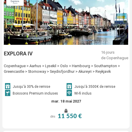
16 jours
EXPLORA IV
de Copenhague
Copenhague > Aarhus > Lysekil > Oslo > Hambourg > Southampton >
Greencastle > Stornoway > Seydisfjordhur > Akureyri > Reykjavik
Jusqu'à 30% de remise
Jusqu'à 3500€ de remise
Boissons Premium incluses
Wi-fi inclus
mar. 18 mai 2027
11 550 €
dès