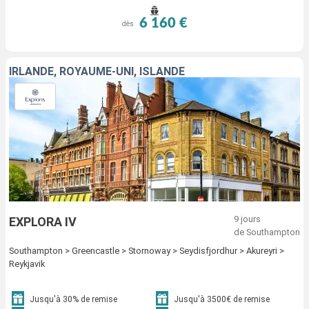
6 160 €
dès
IRLANDE, ROYAUME-UNI, ISLANDE
9 jours
EXPLORA IV
de Southampton
Southampton > Greencastle > Stornoway > Seydisfjordhur > Akureyri >
Reykjavik
Jusqu'à 30% de remise
Jusqu'à 3500€ de remise