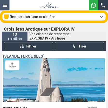
Rechercher une croisière
Croisières Arctique sur EXPLORA IV
13
Vos critères de recherche :
EXPLORA IV - Arctique
croisières
Nos destinations
Filtrer
Trier
Mois de départ
ISLANDE, FÉROÉ (ÎLES)
Ports
Compagnies
Rechercher
8 jours