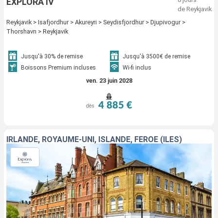
EXPLORA IV
de Reykjavik
Reykjavik > Isafjordhur > Akureyri > Seydisfjordhur > Djupivogur >
Thorshavn > Reykjavik
Jusqu'à 30% de remise
Jusqu'à 3500€ de remise
Boissons Premium incluses
Wi-fi inclus
ven. 23 juin 2028
4 885 €
dès
IRLANDE, ROYAUME-UNI, ISLANDE, FÉROÉ (ÎLES)