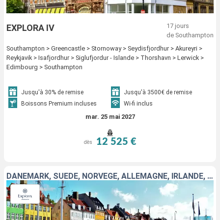
17 jours
EXPLORA IV
de Southampton
Southampton > Greencastle > Stornoway > Seydisfjordhur > Akureyri >
Reykjavik > Isafjordhur > Siglufjordur - Islande > Thorshavn > Lerwick >
Edimbourg > Southampton
Jusqu'à 30% de remise
Jusqu'à 3500€ de remise
Boissons Premium incluses
Wi-fi inclus
mar. 25 mai 2027
12 525 €
dès
DANEMARK, SUÈDE, NORVÈGE, ALLEMAGNE, IRLANDE, ROYAUME-UNI, ISLANDE