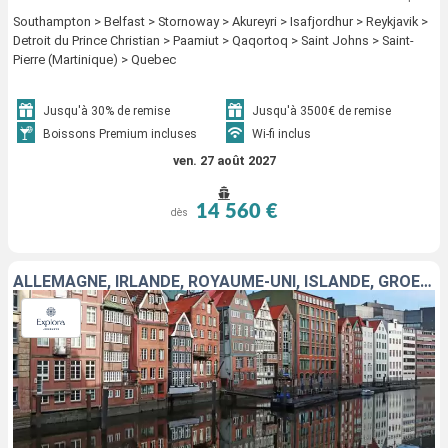
Southampton > Belfast > Stornoway > Akureyri > Isafjordhur > Reykjavik >
Detroit du Prince Christian > Paamiut > Qaqortoq > Saint Johns > Saint-
Pierre (Martinique) > Quebec
Jusqu'à 30% de remise
Jusqu'à 3500€ de remise
Boissons Premium incluses
Wi-fi inclus
ven. 27 août 2027
14 560 €
dès
ALLEMAGNE, IRLANDE, ROYAUME-UNI, ISLANDE, GRÖENLAND, ANTIGUA-ET-BARBUDA, MARTINIQUE, CANADA