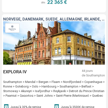
22 365 €
dès
NORVÈGE, DANEMARK, SUÈDE, ALLEMAGNE, IRLANDE, ROYAUME-UNI, ISLANDE, GRÖENLAND, ANTIGUA-ET-BARBUDA, MARTINIQUE, CANADA, ÉTATS-UNIS
44 jours
EXPLORA IV
de Southampton
Southampton > Mandal > Bergen > Flaam > Nordfjordeid > Copenhague >
Ronne > Goteborg > Oslo > Hambourg > Southampton > Belfast >
Stornoway > Akureyri > Isafjordhur > Reykjavik > Detroit du Prince Christian
> Paamiut > Qaqortoq > Saint Johns > Saint-Pierre (Martinique) > Quebec
> |La baie > Sept - Iles > Sydney CA > Halifax > Boston > New York
Jusqu'à 30% de remise
Jusqu'à 3500€ de remise