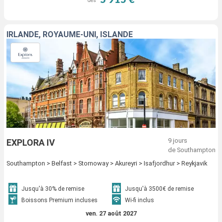
5 915 €
dès
IRLANDE, ROYAUME-UNI, ISLANDE
9 jours
EXPLORA IV
de Southampton
Southampton > Belfast > Stornoway > Akureyri > Isafjordhur > Reykjavik
Jusqu'à 30% de remise
Jusqu'à 3500€ de remise
Boissons Premium incluses
Wi-fi inclus
ven. 27 août 2027