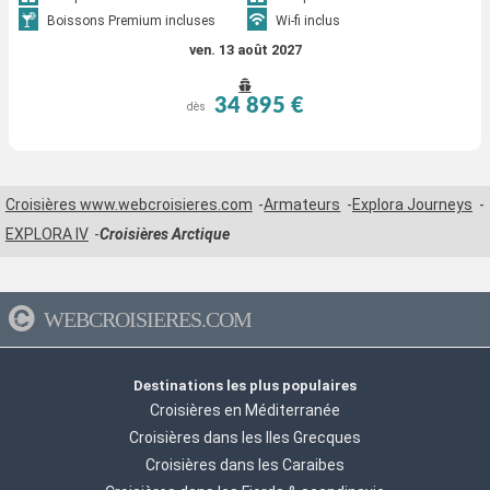
Boissons Premium incluses
Wi-fi inclus
ven. 13 août 2027
34 895 €
dès
Croisières www.webcroisieres.com
Armateurs
Explora Journeys
EXPLORA IV
Croisières Arctique
WEBCROISIERES.COM
Destinations les plus populaires
Croisières en Méditerranée
Croisières dans les Iles Grecques
Croisières dans les Caraibes