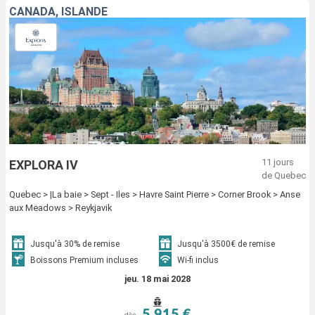
CANADA, ISLANDE
11 jours
EXPLORA IV
de Quebec
Quebec > |La baie > Sept - Iles > Havre Saint Pierre > Corner Brook > Anse
aux Meadows > Reykjavik
Jusqu'à 30% de remise
Jusqu'à 3500€ de remise
Boissons Premium incluses
Wi-fi inclus
jeu. 18 mai 2028