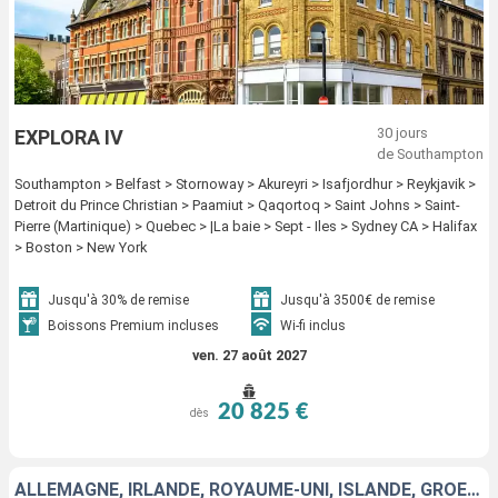
30 jours
EXPLORA IV
de Southampton
Southampton > Belfast > Stornoway > Akureyri > Isafjordhur > Reykjavik >
Detroit du Prince Christian > Paamiut > Qaqortoq > Saint Johns > Saint-
Pierre (Martinique) > Quebec > |La baie > Sept - Iles > Sydney CA > Halifax
> Boston > New York
Jusqu'à 30% de remise
Jusqu'à 3500€ de remise
Boissons Premium incluses
Wi-fi inclus
ven. 27 août 2027
20 825 €
dès
ALLEMAGNE, IRLANDE, ROYAUME-UNI, ISLANDE, GRÖENLAND, ANTIGUA-ET-BARBUDA, MARTINIQUE, CANADA, ÉTATS-UNIS