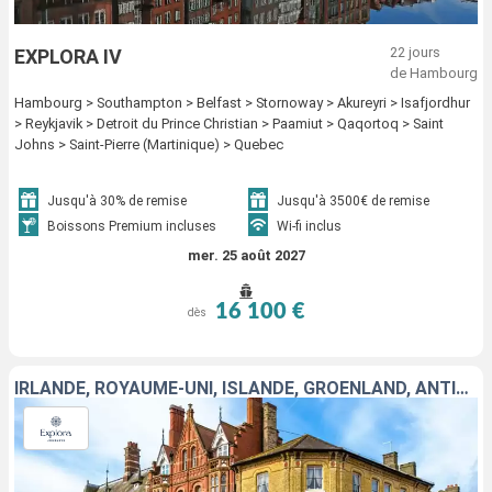
22 jours
EXPLORA IV
de Hambourg
Hambourg > Southampton > Belfast > Stornoway > Akureyri > Isafjordhur
> Reykjavik > Detroit du Prince Christian > Paamiut > Qaqortoq > Saint
Johns > Saint-Pierre (Martinique) > Quebec
Jusqu'à 30% de remise
Jusqu'à 3500€ de remise
Boissons Premium incluses
Wi-fi inclus
mer. 25 août 2027
16 100 €
dès
IRLANDE, ROYAUME-UNI, ISLANDE, GRÖENLAND, ANTIGUA-ET-BARBUDA, MARTINIQUE, CANADA, ÉTATS-UNIS