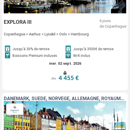
6 jours
EXPLORA III
de Copenhague
Copenhague > Aarhus > Lysekil > Oslo > Hambourg
Jusqu'à 30% de remise
Jusqu'à 3500€ de remise
Boissons Premium incluses
Wi-fi inclus
mer. 02 sept. 2026
4 455 €
dès
DANEMARK, SUÈDE, NORVÈGE, ALLEMAGNE, ROYAUME-UNI