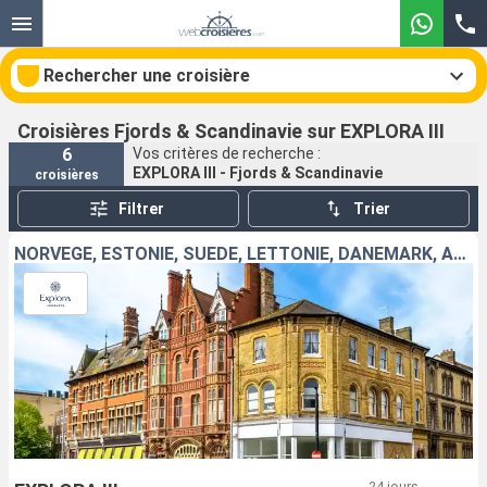
Rechercher une croisière
Croisières Fjords & Scandinavie sur EXPLORA III
6
Vos critères de recherche :
EXPLORA III - Fjords & Scandinavie
croisières
Nos destinations
Filtrer
Trier
Mois de départ
NORVÈGE, ESTONIE, SUÈDE, LETTONIE, DANEMARK, ALLEMAGNE, ROYAUME-UNI
Ports
Compagnies
Rechercher
24 jours