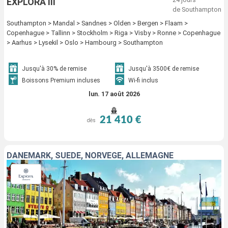
EXPLORA III
de Southampton
Southampton > Mandal > Sandnes > Olden > Bergen > Flaam >
Copenhague > Tallinn > Stockholm > Riga > Visby > Ronne > Copenhague
> Aarhus > Lysekil > Oslo > Hambourg > Southampton
Jusqu'à 30% de remise
Jusqu'à 3500€ de remise
Boissons Premium incluses
Wi-fi inclus
lun. 17 août 2026
21 410 €
dès
DANEMARK, SUÈDE, NORVÈGE, ALLEMAGNE