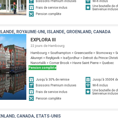
Boissons Premium incluses
Wi-fi inclus
Une bouteille de
Frais de service inclus
bienvenue incluse
Pension complète
RLANDE, ROYAUME-UNI, ISLANDE, GRÖENLAND, CANADA
EXPLORA III
22 jours
de Hambourg
Hambourg > Southampton > Greencastle > Stornoway > Se
Akureyri > Reykjavik > Isafjordhur > Detroit du Prince Chris
Nanortalik > Corner Brook > Havre Saint Pierre > Quebec
Pension complète
Jusqu'à 30% de remise
Jusqu'à 3500€ de
Boissons Premium incluses
Wi-fi inclus
Une bouteille de
Frais de service inclus
bienvenue incluse
Pension complète
ENLAND, CANADA, ÉTATS-UNIS