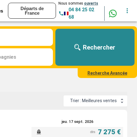
Nous sommes
ouverts
Départs de
04 84 25 02
es
France
68
Rechercher
agnies
Recherche Avancée
Trier : Meilleures ventes
jeu. 17 sept. 2026
7 275 €
dès