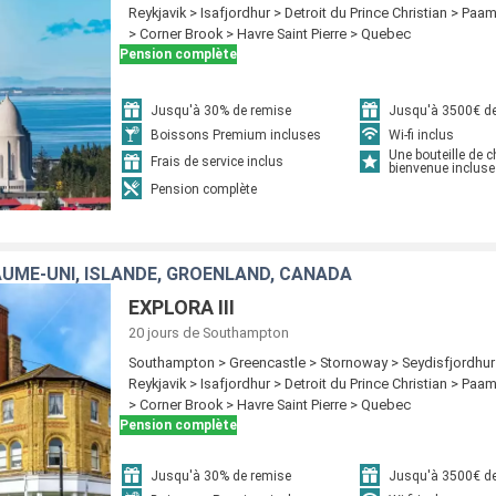
Reykjavik > Isafjordhur > Detroit du Prince Christian > Paam
> Corner Brook > Havre Saint Pierre > Quebec
Pension complète
Jusqu'à 30% de remise
Jusqu'à 3500€ de
Boissons Premium incluses
Wi-fi inclus
Une bouteille de
Frais de service inclus
bienvenue incluse
Pension complète
AUME-UNI, ISLANDE, GRÖENLAND, CANADA
EXPLORA III
20 jours
de Southampton
Southampton > Greencastle > Stornoway > Seydisfjordhur 
Reykjavik > Isafjordhur > Detroit du Prince Christian > Paam
> Corner Brook > Havre Saint Pierre > Quebec
Pension complète
Jusqu'à 30% de remise
Jusqu'à 3500€ de