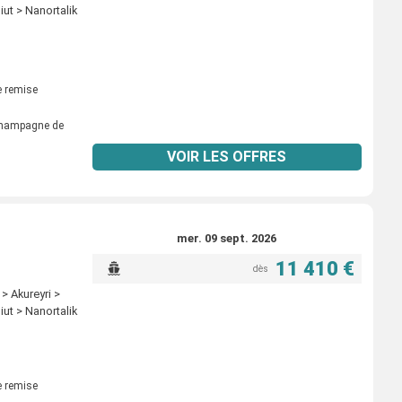
iut > Nanortalik
 remise
 champagne de
VOIR LES OFFRES
mer. 09 sept. 2026
11 410 €
dès
> Akureyri >
iut > Nanortalik
 remise