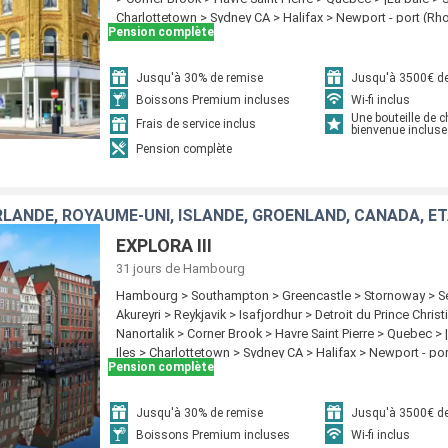
Charlottetown > Sydney CA > Halifax > Newport - port (Rh
Pension complète
New York
Jusqu'à 30% de remise
Jusqu'à 3500€ de
Boissons Premium incluses
Wi-fi inclus
Une bouteille de
Frais de service inclus
bienvenue incluse
Pension complète
RLANDE, ROYAUME-UNI, ISLANDE, GRÖENLAND, CANADA, É
EXPLORA III
31 jours
de Hambourg
Hambourg > Southampton > Greencastle > Stornoway > Se
Akureyri > Reykjavik > Isafjordhur > Detroit du Prince Chris
Nanortalik > Corner Brook > Havre Saint Pierre > Quebec > |
Iles > Charlottetown > Sydney CA > Halifax > Newport - po
Pension complète
> New York
Jusqu'à 30% de remise
Jusqu'à 3500€ de
Boissons Premium incluses
Wi-fi inclus