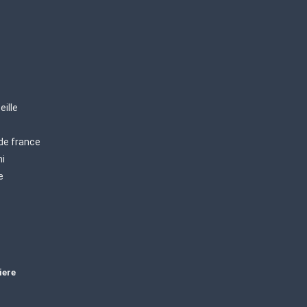
eille
 de france
mi
e
iere