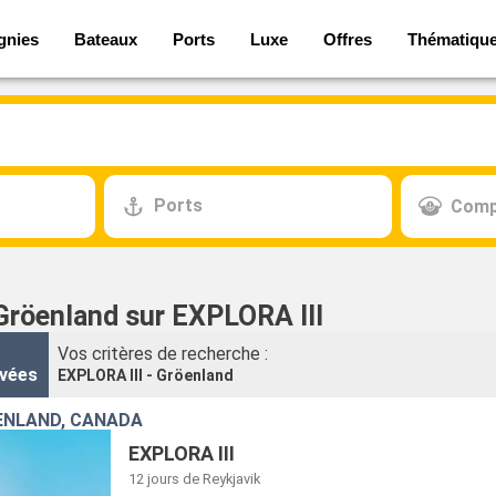
gnies
Bateaux
Ports
Luxe
Offres
Thématiqu
Ports
Comp
 Gröenland sur EXPLORA III
Vos critères de recherche :
vées
EXPLORA III - Gröenland
ENLAND, CANADA
EXPLORA III
12 jours
de Reykjavik