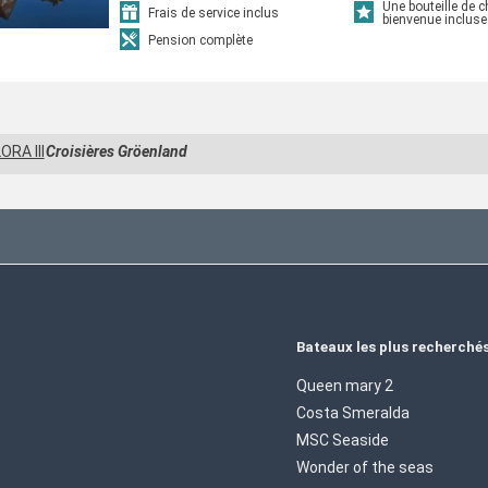
Une bouteille de
Frais de service inclus
bienvenue incluse
Pension complète
ORA III
Croisières Gröenland
Bateaux les plus recherché
Queen mary 2
Costa Smeralda
MSC Seaside
Wonder of the seas