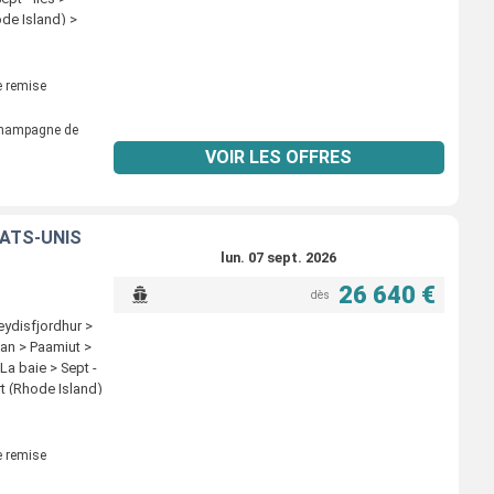
ode Island) >
 remise
 champagne de
VOIR LES OFFRES
TATS-UNIS
lun. 07 sept. 2026
26 640 €
dès
ydisfjordhur >
tian > Paamiut >
La baie > Sept -
rt (Rhode Island)
 remise