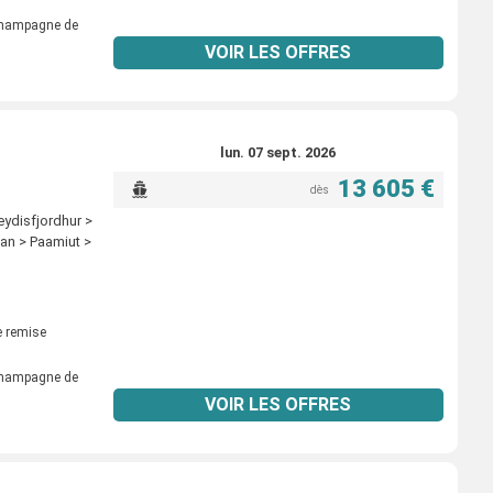
 champagne de
VOIR LES OFFRES
lun. 07 sept. 2026
13 605 €
dès
ydisfjordhur >
tian > Paamiut >
 remise
 champagne de
VOIR LES OFFRES