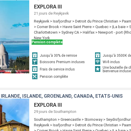
EXPLORA III
21 jours
de Reykjavik
Reykjavik > Isafjordhur > Detroit du Prince Christian > Paam
> Corner Brook > Havre Saint Pierre > Quebec > |La baie > Se
Charlottetown > Sydney CA > Halifax > Newport - port (Rh
New York
Pension complète
Jusqu'à 30% de remise
Jusqu'à 3500€ de
Boissons Premium incluses
Wi-fi inclus
Une bouteille de
Frais de service inclus
bienvenue incluse
Pension complète
 IRLANDE, ISLANDE, GRÖENLAND, CANADA, ÉTATS-UNIS
EXPLORA III
29 jours
de Southampton
Southampton > Greencastle > Stornoway > Seydisfjordhur 
Reykjavik > Isafjordhur > Detroit du Prince Christian > Paam
> Corner Brook > Havre Saint Pierre > Quebec > |La baie > Se