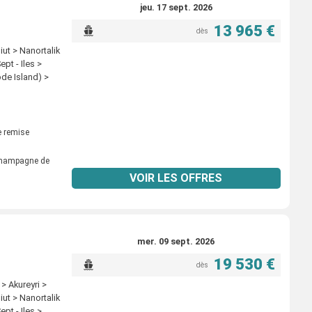
jeu. 17 sept. 2026
13 965 €
dès
iut > Nanortalik
pt - Iles >
ode Island) >
 remise
 champagne de
VOIR LES OFFRES
mer. 09 sept. 2026
19 530 €
dès
> Akureyri >
iut > Nanortalik
pt - Iles >