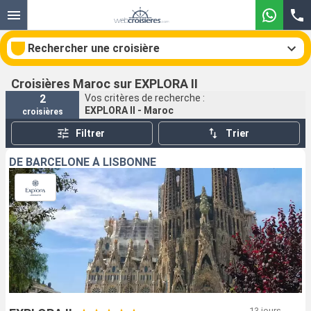
Rechercher une croisière
Croisières Maroc sur EXPLORA II
2
Vos critères de recherche :
EXPLORA II - Maroc
croisières
Nos destinations
Filtrer
Trier
Mois de départ
DE BARCELONE À LISBONNE
Ports
Compagnies
Rechercher
13 jours