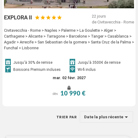
22 jours
EXPLORA II
de Civitavecchia - Rome
Civitavecchia - Rome > Naples > Palerme > La Goulette > Alger >
Carthagene > Alicante > Tarragone > Barcelone > Tanger > Casablanca >
Agadir > Arrecife > San Sebastian de la gomera > Santa Cruz de la Palma >
Funchal > Lisbonne
Jusqu'à 30% de remise
Jusqu'à 3500€ de remise
Boissons Premium incluses
Wi-fi inclus
mar. 02 févr. 2027
10 990 €
dès
Date la plus récente
TRIER PAR