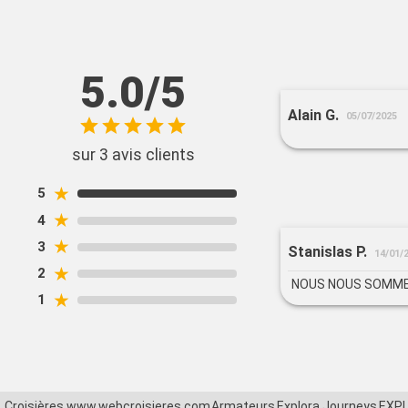
5.0/5
Alain G.
05/07/2025
sur 3 avis clients
★
5
★
4
★
3
Stanislas P.
14/01/
★
2
NOUS NOUS SOMME
★
1
Croisières www.webcroisieres.com
Armateurs
Explora Journeys
EXPL