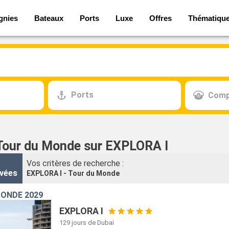
gnies
Bateaux
Ports
Luxe
Offres
Thématiqu
Ports
Comp
 Tour du Monde sur EXPLORA I
Vos critères de recherche :
vées
EXPLORA I - Tour du Monde
ONDE 2029
EXPLORA I
129 jours
de Dubai