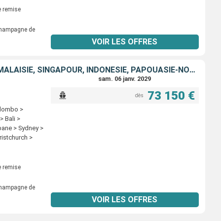
 de Paques >
 remise
ta > Fuerte
stad > Miami
 champagne de
VOIR LES OFFRES
EMIRATS ARABES UNIS, OMAN, INDE, MALDIVES, SRI LANKA, THAÏLANDE, MALAISIE, SINGAPOUR, INDONÉSIE, PAPOUASIE-NOUVELLE-GUINÉE, AUSTRALIE, NOUVELLE-ZÉLANDE, FIDJI (ÎLES), TONGA, ÎLES COOK, FRANCE, ROYAUME
sam. 06 janv. 2029
73 150 €
dès
olombo >
 Bali >
bane > Sydney >
ristchurch >
autoka > Dravuni
ra > Huahine >
 de Paques >
 remise
ta > Fuerte
stad > Miami >
 champagne de
VOIR LES OFFRES