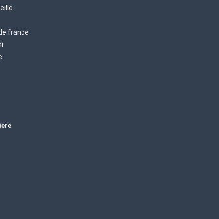
eille
 de france
mi
e
iere