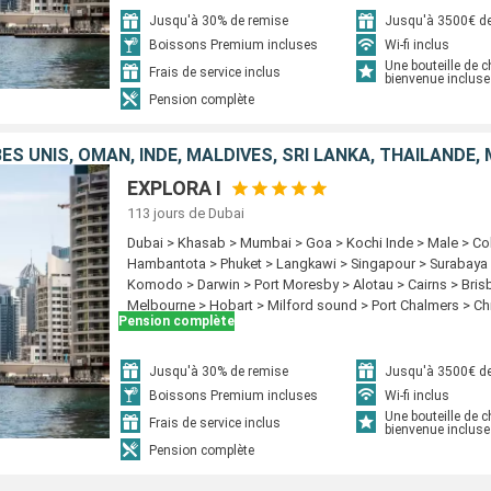
Raiatea > Papeete > Fakarava > Pitcairn > Hango Roa - Ile
Jusqu'à 30% de remise
Jusqu'à 3500€ de
Valparaíso > Coquimbo > Pisco > Callao > Salaverry > Man
Boissons Premium incluses
Wi-fi inclus
amador > Carthagene CO > Willemstad (Curaçao) > Oranje
Une bouteille de
Frais de service inclus
bienvenue incluse
Pension complète
EXPLORA I
113 jours
de Dubai
Dubai > Khasab > Mumbai > Goa > Kochi Inde > Male > C
Hambantota > Phuket > Langkawi > Singapour > Surabaya >
Komodo > Darwin > Port Moresby > Alotau > Cairns > Bris
Melbourne > Hobart > Milford sound > Port Chalmers > Ch
Pension complète
Wellington > Napier > Tauranga > Auckland > Waitangi > L
Island > Suva > Nukualofa > Arutanga > Moorea > Bora Bo
Raiatea > Papeete > Fakarava > Pitcairn > Hango Roa - Ile
Jusqu'à 30% de remise
Jusqu'à 3500€ de
Valparaíso > Coquimbo > Pisco > Callao > Salaverry > Man
Boissons Premium incluses
Wi-fi inclus
amador > Carthagene CO > Willemstad (Curaçao) > Oranje
Une bouteille de
Frais de service inclus
bienvenue incluse
Ocean cay MSC marine reserve > New York
Pension complète