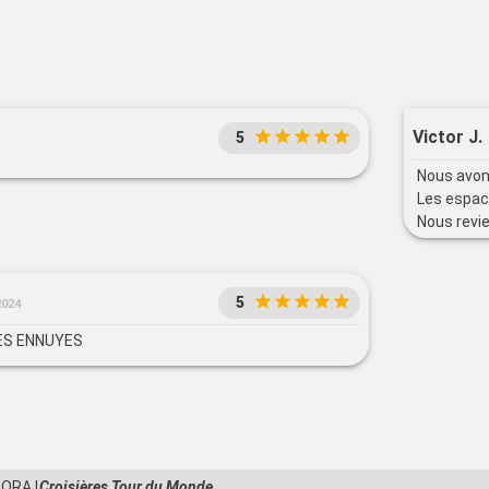
Victor J.
5
Nous avon
Les espac
Nous revi
longue
5
2024
S ENNUYES
ORA I
Croisières Tour du Monde