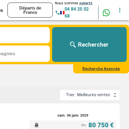
Nous sommes
ouverts
Départs de
04 84 25 02
es
France
68
Rechercher
agnies
Recherche Avancée
Trier : Meilleures ventes
sam. 06 janv. 2029
80 750 €
dès