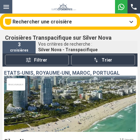
Rechercher une croisière
Croisières Transpacifique sur Silver Nova
3
Vos critères de recherche :
Silver Nova - Transpacifique
croisières
Nos destinations
Filtrer
Trier
Mois de départ
ÉTATS-UNIS, ROYAUME-UNI, MAROC, PORTUGAL
Ports
Compagnies
Rechercher
15 jours