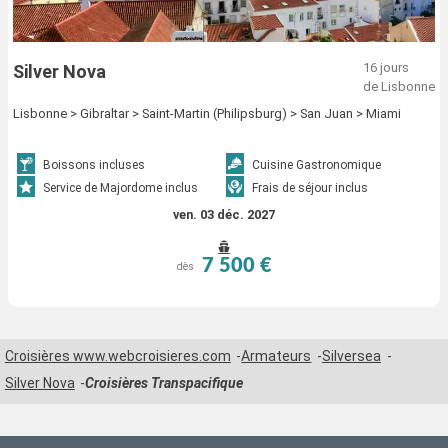
16 jours
Silver Nova
de Lisbonne
Lisbonne > Gibraltar > Saint-Martin (Philipsburg) > San Juan > Miami
Boissons incluses
Cuisine Gastronomique
Service de Majordome inclus
Frais de séjour inclus
ven. 03 déc. 2027
7 500 €
dès
Croisières www.webcroisieres.com
Armateurs
Silversea
Silver Nova
Croisières Transpacifique