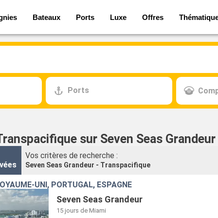
gnies
Bateaux
Ports
Luxe
Offres
Thématiqu
Ports
Comp
 Transpacifique sur Seven Seas Grandeur
Vos critères de recherche :
vées
Seven Seas Grandeur - Transpacifique
ROYAUME-UNI, PORTUGAL, ESPAGNE
Seven Seas Grandeur
15 jours
de Miami