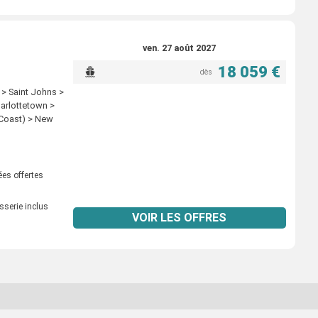
ven. 27 août 2027
18 059 €
dès
> Saint Johns >
arlottetown >
 Coast) > New
ées offertes
sserie inclus
VOIR LES OFFRES