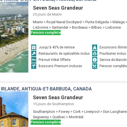
Seven Seas Grandeur
25 jours
de Miami
Miami > Royal Naval Dockyard > Punta Delgada > Malaga >
Lisbonne > Santander > Bordeaux > Bilbao > Lisbonne
Pension complète
Jusqu'à 45% de remise
Excursions illimit
Restaurants de spécialités inclus
Pourboires Inclus
Pré-nuit Hôtel Offerte
Service de blanchi
Boissons Premium incluses
Pension complète
 IRLANDE, ANTIGUA-ET-BARBUDA, CANADA
Seven Seas Grandeur
15 jours
de Southampton
Southampton > Fowey > Cork > Liverpool > Dun Laoghaire 
Saguenay > Quebec > Montréal
Pension complète