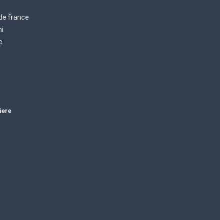
 de france
mi
e
iere