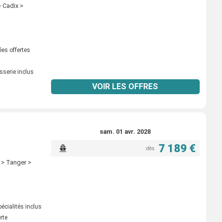
 Cadix >
ées offertes
sserie inclus
VOIR LES OFFRES
sam. 01 avr. 2028
7 189 €
dès
 > Tanger >
écialités inclus
erte