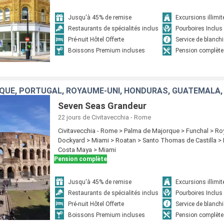
Jusqu'à 45% de remise
Excursions illimit
Restaurants de spécialités inclus
Pourboires Inclus
Pré-nuit Hôtel Offerte
Service de blanchi
Boissons Premium incluses
Pension complète
RQUE, PORTUGAL, ROYAUME-UNI, HONDURAS, GUATEMALA, 
Seven Seas Grandeur
22 jours
de Civitavecchia - Rome
Civitavecchia - Rome > Palma de Majorque > Funchal > Ro
Dockyard > Miami > Roatan > Santo Thomas de Castilla > 
Costa Maya > Miami
Pension complète
Jusqu'à 45% de remise
Excursions illimit
Restaurants de spécialités inclus
Pourboires Inclus
Pré-nuit Hôtel Offerte
Service de blanchi
Boissons Premium incluses
Pension complète