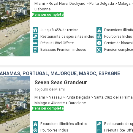
Miami > Royal Naval Dockyard > Punta Delgada > Malaga >
Lisbonne
Pension complète
Jusqu'à 45% de remise
Excursions illimit
Restaurants de spécialités inclus
Pourboires Inclus
Pré-nuit Hôtel Offerte
Service de blanchi
Boissons Premium incluses
Pension complète
BAHAMAS, PORTUGAL, MAJORQUE, MAROC, ESPAGNE
Seven Seas Grandeur
16 jours
de Miami
Miami > Nassau > Punta Delgada > Santa Cruz de la Palma
Malaga > Alicante > Barcelone
Pension complète
Excursions illimitées offertes
Restaurants de sp
Pourboires Inclus
Pré-nuit Hôtel Off