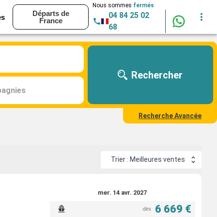
Nous sommes
fermés
Départs de
04 84 25 02
es
France
68
Rechercher
agnies
Recherche Avancée
Trier : Meilleures ventes
mer. 14 avr. 2027
6 669 €
dès