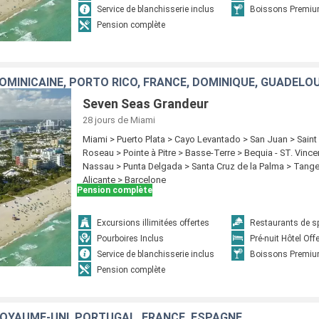
Service de blanchisserie inclus
Boissons Premiu
Pension complète
Seven Seas Grandeur
28 jours
de Miami
Miami > Puerto Plata > Cayo Levantado > San Juan > Saint
Roseau > Pointe à Pitre > Basse-Terre > Bequia - ST. Vince
Nassau > Punta Delgada > Santa Cruz de la Palma > Tange
Alicante > Barcelone
Pension complète
Excursions illimitées offertes
Restaurants de sp
Pourboires Inclus
Pré-nuit Hôtel Off
Service de blanchisserie inclus
Boissons Premiu
Pension complète
ROYAUME-UNI, PORTUGAL, FRANCE, ESPAGNE