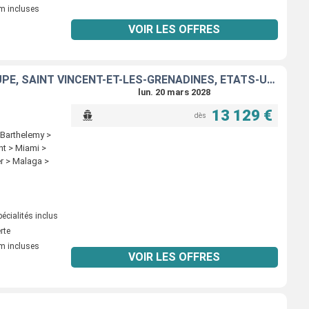
m incluses
VOIR LES OFFRES
RÉPUBLIQUE DOMINICAINE, PORTO RICO, FRANCE, DOMINIQUE, GUADELOUPE, SAINT VINCENT-ET-LES-GRENADINES, ÉTATS-UNIS, BAHAMAS, PORTUGAL, MAJORQUE, MAROC, ESPAGNE
lun. 20 mars 2028
13 129 €
dès
 Barthelemy >
nt > Miami >
r > Malaga >
écialités inclus
erte
m incluses
VOIR LES OFFRES