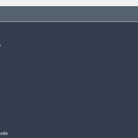
s
eille