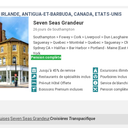
 IRLANDE, ANTIGUA-ET-BARBUDA, CANADA, ÉTATS-UNIS
Seven Seas Grandeur
26 jours
de Southampton
Southampton > Fowey > Cork > Liverpool > Dun Laoghaire 
Saguenay > Quebec > Montréal > Quebec > Saguenay > Ch
Sydney CA > Halifax > Bar Harbor > Portland - Maine (East
York
Pension complète
Jusqu'à 45% de remise
Excursions illimit
Restaurants de spécialités inclus
Pourboires Inclus
Pré-nuit Hôtel Offerte
Service de blanchi
Boissons Premium incluses
Pension complète
uises
Seven Seas Grandeur
Croisières Transpacifique