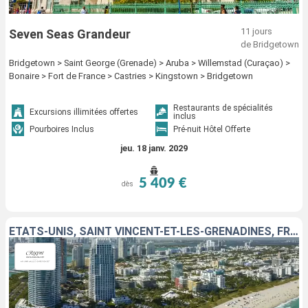
11 jours
Seven Seas Grandeur
de Bridgetown
Bridgetown > Saint George (Grenade) > Aruba > Willemstad (Curaçao) >
Bonaire > Fort de France > Castries > Kingstown > Bridgetown
Restaurants de spécialités
Excursions illimitées offertes
inclus
Pourboires Inclus
Pré-nuit Hôtel Offerte
jeu. 18 janv. 2029
5 409 €
dès
ÉTATS-UNIS, SAINT VINCENT-ET-LES-GRENADINES, FRANCE, SAINT-MARTIN, GUADELOUPE, DOMINIQUE, MARTINIQUE, SAINTE-LUCIE, BARBADE