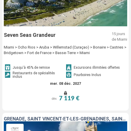
15 jours
Seven Seas Grandeur
de Miami
Miami > Ocho Rios > Aruba > Willemstad (Curaçao) > Bonaire > Castries >
Bridgetown > Fort de France > Basse-Terre > Miami
Jusqu'à 45% de remise
Excursions illimitées offertes
Restaurants de spécialités
Pourboires Inclus
inclus
mer. 08 déc. 2027
7 119 €
dès
GRENADE, SAINT VINCENT-ET-LES-GRENADINES, SAINTE-LUCIE, MARTINIQUE, FRANCE, GUADELOUPE, ÉTATS-UNIS, DOMINIQUE, BARBADE