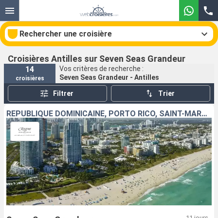
Rechercher une croisière
Croisières Antilles sur Seven Seas Grandeur
14
Vos critères de recherche :
Seven Seas Grandeur - Antilles
croisières
Nos destinations
Filtrer
Trier
Mois de départ
RÉPUBLIQUE DOMINICAINE, PORTO RICO, SAINT-MARTIN, FRANCE, SAINT VINCENT-ET-LES-GRENADINES, ÉTATS-UNIS
Ports
Compagnies
Rechercher
11 jours