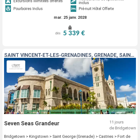
Excursions illimitées offertes
inclus
Pourboires Inclus
Pré-nuit Hôtel Offerte
mar. 25 janv. 2028
5 339 €
dès
SAINT VINCENT-ET-LES-GRENADINES, GRENADE, SAINTE-LUCIE, MARTINIQUE, FRANCE, GUADELOUPE, ÉTATS-UNIS, DOMINIQUE, BARBADE
11 jours
Seven Seas Grandeur
de Bridgetown
Bridgetown > Kingstown > Saint George (Grenade) > Castries > Fort de