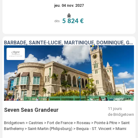
jeu. 04 nov. 2027
5 824 €
dès
BARBADE, SAINTE-LUCIE, MARTINIQUE, DOMINIQUE, GUADELOUPE, FRANCE, SAINT-MARTIN, SAINT VINCENT-ET-LES-GRENADINES, ÉTATS-UNIS
11 jours
Seven Seas Grandeur
de Bridgetown
Bridgetown > Castries > Fort de France > Roseau > Pointe à Pitre > Saint
Barthelemy > Saint-Martin (Philipsburg) > Bequia - ST. Vincent > Miami