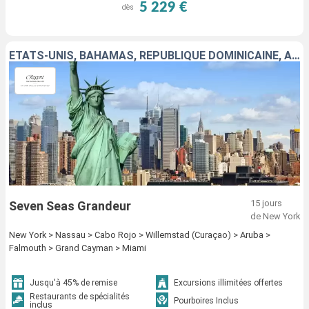
5 229 €
dès
ÉTATS-UNIS, BAHAMAS, RÉPUBLIQUE DOMINICAINE, ARUBA, JAMAÏQUE, CAÏMANS (ÎLES)
15 jours
Seven Seas Grandeur
de New York
New York > Nassau > Cabo Rojo > Willemstad (Curaçao) > Aruba >
Falmouth > Grand Cayman > Miami
Jusqu'à 45% de remise
Excursions illimitées offertes
Restaurants de spécialités
Pourboires Inclus
inclus