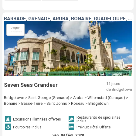
BARBADE, GRENADE, ARUBA, BONAIRE, GUADELOUPE, ÉTATS-UNIS, DOMINIQUE
11 jours
Seven Seas Grandeur
de Bridgetown
Bridgetown > Saint George (Grenade) > Aruba > Willemstad (Curaçao) >
Bonaire > Basse-Terre > Saint Johns > Roseau > Bridgetown
Restaurants de spécialités
Excursions illimitées offertes
inclus
Pourboires Inclus
Pré-nuit Hôtel Offerte
ven. 04 févr. 2028