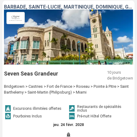
BARBADE, SAINTE-LUCIE, MARTINIQUE, DOMINIQUE, GUADELOUPE, FRANCE, SAINT-MARTIN, ÉTATS-UNIS
10 jours
Seven Seas Grandeur
de Bridgetown
Bridgetown > Castries > Fort de France > Roseau > Pointe à Pitre > Saint
Barthelemy > Saint-Martin (Philipsburg) > Miami
Restaurants de spécialités
Excursions illimitées offertes
inclus
Pourboires Inclus
Pré-nuit Hôtel Offerte
jeu. 24 févr. 2028