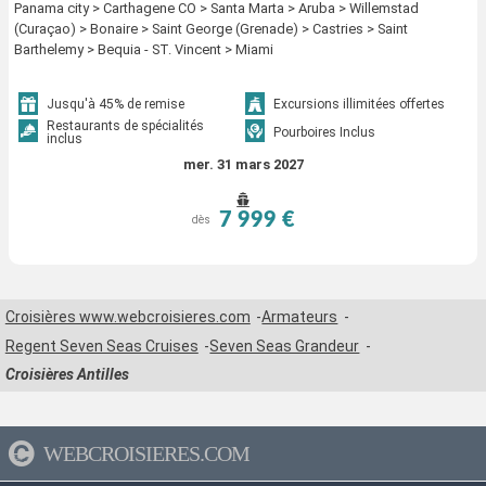
Panama city > Carthagene CO > Santa Marta > Aruba > Willemstad
(Curaçao) > Bonaire > Saint George (Grenade) > Castries > Saint
Barthelemy > Bequia - ST. Vincent > Miami
Jusqu'à 45% de remise
Excursions illimitées offertes
Restaurants de spécialités
Pourboires Inclus
inclus
mer. 31 mars 2027
7 999 €
dès
Croisières www.webcroisieres.com
Armateurs
Regent Seven Seas Cruises
Seven Seas Grandeur
Croisières Antilles
WEBCROISIERES.COM