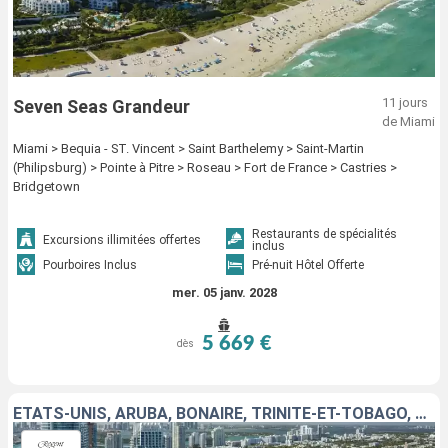
11 jours
Seven Seas Grandeur
de Miami
Miami > Bequia - ST. Vincent > Saint Barthelemy > Saint-Martin
(Philipsburg) > Pointe à Pitre > Roseau > Fort de France > Castries >
Bridgetown
Restaurants de spécialités
Excursions illimitées offertes
inclus
Pourboires Inclus
Pré-nuit Hôtel Offerte
mer. 05 janv. 2028
5 669 €
dès
ÉTATS-UNIS, ARUBA, BONAIRE, TRINITÉ-ET-TOBAGO, SAINT VINCENT-ET-LES-GRENADINES, MARTINIQUE, DOMINIQUE, SAINTE-LUCIE, BARBADE