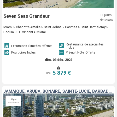
11 jours
Seven Seas Grandeur
de Miami
Miami > Charlotte Amalie > Saint Johns > Castries > Saint Barthelemy >
Bequia - ST. Vincent > Miami
Restaurants de spécialités
Excursions illimitées offertes
inclus
Pourboires Inclus
Pré-nuit Hôtel Offerte
dim. 03 déc. 2028
5 879 €
dès
JAMAÏQUE, ARUBA, BONAIRE, SAINTE-LUCIE, BARBADE, MARTINIQUE, GUADELOUPE, ÉTATS-UNIS