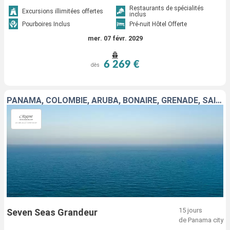
Restaurants de spécialités
Excursions illimitées offertes
inclus
Pourboires Inclus
Pré-nuit Hôtel Offerte
mer. 07 févr. 2029
6 269 €
dès
PANAMA, COLOMBIE, ARUBA, BONAIRE, GRENADE, SAINTE-LUCIE, FRANCE, SAINT VINCENT-ET-LES-GRENADINES, ÉTATS-UNIS
15 jours
Seven Seas Grandeur
de Panama city