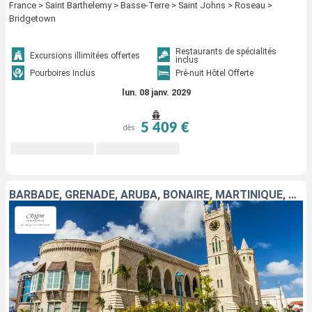
France > Saint Barthelemy > Basse-Terre > Saint Johns > Roseau >
Bridgetown
Restaurants de spécialités
Excursions illimitées offertes
inclus
Pourboires Inclus
Pré-nuit Hôtel Offerte
lun. 08 janv. 2029
5 409 €
dès
BARBADE, GRENADE, ARUBA, BONAIRE, MARTINIQUE, SAINTE-LUCIE, SAINT VINCENT-ET-LES-GRENADINES