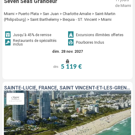
Seven Seas Grandeur
de Miami
Miami > Puerto Plata > San Juan > Charlotte Amalie > Saint-Martin
(Philipsburg) > Saint Barthelemy > Bequia - ST. Vincent > Miami
Jusqu'à 45% de remise
Excursions illimitées offertes
Restaurants de spécialités
Pourboires Inclus
inclus
dim. 28 nov. 2027
5 119 €
dès
SAINTE-LUCIE, FRANCE, SAINT VINCENT-ET-LES-GRENADINES, ÉTATS-UNIS