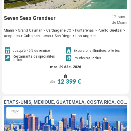
17 jours
Seven Seas Grandeur
de Miami
Miami > Grand Cayman > Carthagene CO > Puntarenas > Puerto Quetzal >
Acapulco > Cabo san Lucas > San Diego > Los Angeles
Jusqu'à 45% de remise
Excursions illimitées offertes
Restaurants de spécialités
Pourboires Inclus
inclus
mar. 29 déc. 2026
12 399 €
dès
ÉTATS-UNIS, MEXIQUE, GUATEMALA, COSTA RICA, COLOMBIE, CAÏMANS (ÎLES)