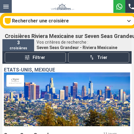
Rechercher une croisière
Croisières Riviera Mexicaine sur Seven Seas Grande
3
Vos critères de recherche :
Seven Seas Grandeur - Riviera Mexicaine
croisières
Nos destinations
Filtrer
Trier
Mois de départ
ÉTATS-UNIS, MEXIQUE
Ports
Compagnies
Rechercher
11 jours