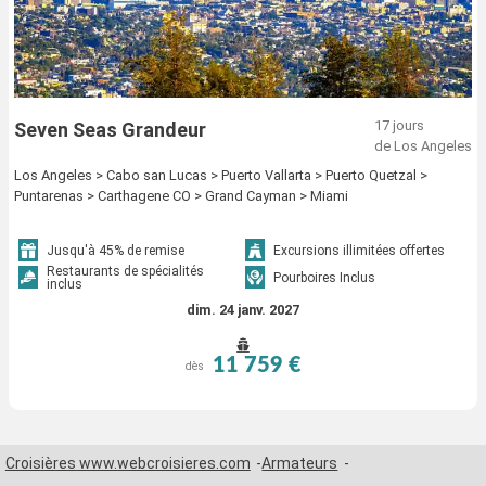
17 jours
Seven Seas Grandeur
de Los Angeles
Los Angeles > Cabo san Lucas > Puerto Vallarta > Puerto Quetzal >
Puntarenas > Carthagene CO > Grand Cayman > Miami
Jusqu'à 45% de remise
Excursions illimitées offertes
Restaurants de spécialités
Pourboires Inclus
inclus
dim. 24 janv. 2027
11 759 €
dès
Croisières www.webcroisieres.com
Armateurs