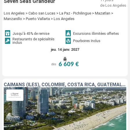
Seven Seas Grandeur
de Los Angeles
Los Angeles > Cabo san Lucas > La Paz - Pichilingue > Mazatlan >
Manzanillo > Puerto Vallarta > Los Angeles
Jusqu'à 45% de remise
Excursions illimitées offertes
Restaurants de spécialités
Pourboires Inclus
inclus
jeu. 14 janv. 2027
6 609 €
dès
CAÏMANS (ÎLES), COLOMBIE, COSTA RICA, GUATEMALA, MEXIQUE, ÉTATS-UNIS