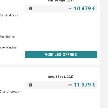
ven. 10 sept. 2027
10 479 €
dès
A > Halifax >
ées offertes
sserie inclus
VOIR LES OFFRES
mer. 13 oct. 2027
11 379 €
dès
 Charlottetown >