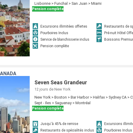
Lisbonne > Funchal > San Juan > Miami
Pension complète
Excursions illimitées offertes
Restaurants de sp
Pourboires Inclus
Pré-nuit Hôtel Off
Service de blanchisserie inclus
Boissons Premiu
Pension complète
CANADA
Seven Seas Grandeur
12 jours
de New York
New York > Boston > Bar Harbor > Halifax > Sydney CA > C
Sept - Iles > Saguenay > Montréal
Pension complète
Jusqu'à 45% de remise
Excursions illimit
Restaurants de spécialités inclus
Pourboires Inclus