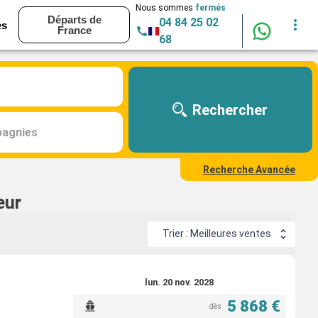
Nous sommes
fermés
Départs de
04 84 25 02
es
France
68
Rechercher
agnies
Recherche Avancée
eur
Trier : Meilleures ventes
lun. 20 nov. 2028
5 868 €
dès