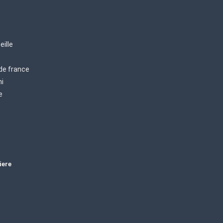
eille
 de france
mi
e
iere