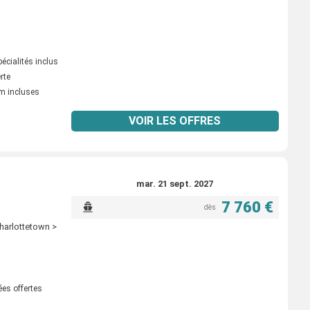
écialités inclus
erte
m incluses
VOIR LES OFFRES
mar. 21 sept. 2027
7 760 €
dès
harlottetown >
ées offertes