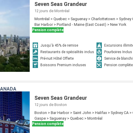
Seven Seas Grandeur
12 jours
de Montréal
Montréal > Quebec > Saguenay > Charlottetown > Sydney C
Bar Harbor > Portland - Maine (East Coast) > New York
Pension complète
Jusqu'à 45% de remise
Excursions illimit
Restaurants de spécialités inclus
Pourboires Inclus
Pré-nuit Hôtel Offerte
Service de blanchi
Boissons Premium incluses
Pension complète
CANADA
Seven Seas Grandeur
12 jours
de Boston
Boston > Bar Harbor > Saint John > Halifax > Sydney CA >
Gaspe > Saguenay > Quebec > Montréal
Pension complète