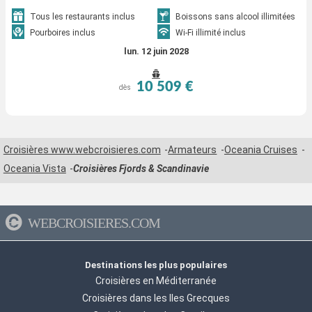
Tous les restaurants inclus
Boissons sans alcool illimitées
Pourboires inclus
Wi-Fi illimité inclus
lun. 12 juin 2028
10 509 €
dès
Croisières www.webcroisieres.com
Armateurs
Oceania Cruises
Oceania Vista
Croisières Fjords & Scandinavie
WEBCROISIERES.COM
Destinations les plus populaires
Croisières en Méditerranée
Croisières dans les Iles Grecques