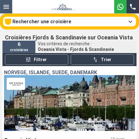
Rechercher une croisière
Croisières Fjords & Scandinavie sur Oceania Vista
6
Vos critères de recherche :
Oceania Vista - Fjords & Scandinavie
croisières
Nos destinations
Filtrer
Trier
Mois de départ
NORVÈGE, ISLANDE, SUÈDE, DANEMARK
Ports
Compagnies
Rechercher
15 jours