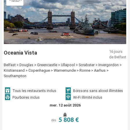
16 jours
Oceania Vista
de Belfast
Belfast > Douglas > Greencastle > Ullapool > Scrabster > Invergordon >
Kristiansand > Copenhague > Warnemunde > Ronne > Aarhus >
Southampton
Tous les restaurants inclus
Boissons sans alcool illimitées
Pourboires inclus
Wi-Fi illimité inclus
mer. 12 août 2026
5 808 €
dès