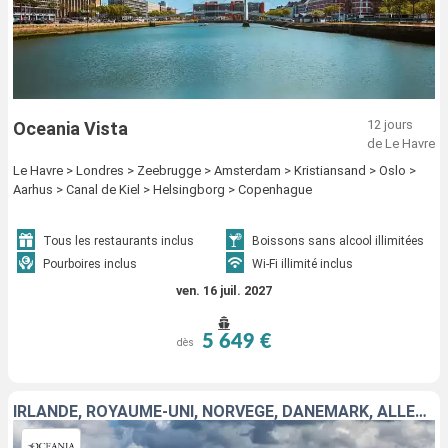
12 jours
Oceania Vista
de Le Havre
Le Havre > Londres > Zeebrugge > Amsterdam > Kristiansand > Oslo >
Aarhus > Canal de Kiel > Helsingborg > Copenhague
Tous les restaurants inclus
Boissons sans alcool illimitées
Pourboires inclus
Wi-Fi illimité inclus
ven. 16 juil. 2027
5 649 €
dès
IRLANDE, ROYAUME-UNI, NORVÈGE, DANEMARK, ALLEMAGNE