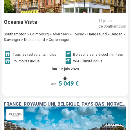
11 jours
Oceania Vista
de Southampton
Southampton > Edimbourg > Aberdeen > Fowey > Haugesund > Bergen >
Stavanger > Kristiansand > Copenhague
Tous les restaurants inclus
Boissons sans alcool illimitées
Pourboires inclus
Wi-Fi illimité inclus
lun. 12 juin 2028
5 049 €
dès
FRANCE, ROYAUME-UNI, BELGIQUE, PAYS-BAS, NORVÈGE, DANEMARK, ALLEMAGNE, SUÈDE