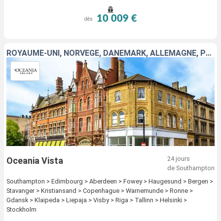
10 009 €
dès
ROYAUME-UNI, NORVÈGE, DANEMARK, ALLEMAGNE, POLOGNE, LITUANIE, LETTONIE, ESTONIE, FINLANDE, SUÈDE
24 jours
Oceania Vista
de Southampton
Southampton > Edimbourg > Aberdeen > Fowey > Haugesund > Bergen >
Stavanger > Kristiansand > Copenhague > Warnemunde > Ronne >
Gdansk > Klaipeda > Liepaja > Visby > Riga > Tallinn > Helsinki >
Stockholm