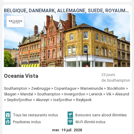
BELGIQUE, DANEMARK, ALLEMAGNE, SUÈDE, ROYAUME-UNI, NORVÈGE, ISLANDE
23 jours
Oceania Vista
de Southampton
Southampton > Zeebrugge > Copenhague > Warnemunde > Stockholm >
Skagen > Mandal > Southampton > Invergordon > Lerwick > Vik > Alesund
> Seydisfjordhur > Akureyri > Isafjordhur > Reykjavik
Tous les restaurants inclus
Boissons sans alcool illimitées
Pourboires inclus
Wi-Fi illimité inclus
mer. 19 juil. 2028