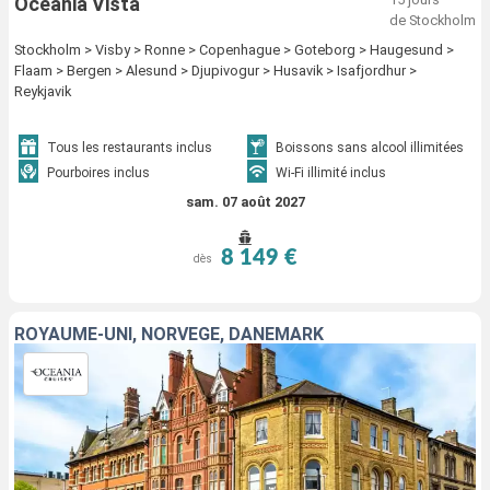
Oceania Vista
de Stockholm
Stockholm > Visby > Ronne > Copenhague > Goteborg > Haugesund >
Flaam > Bergen > Alesund > Djupivogur > Husavik > Isafjordhur >
Reykjavik
Tous les restaurants inclus
Boissons sans alcool illimitées
Pourboires inclus
Wi-Fi illimité inclus
sam. 07 août 2027
8 149 €
dès
ROYAUME-UNI, NORVÈGE, DANEMARK