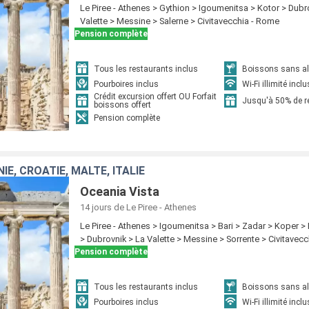
Le Piree - Athenes > Gythion > Igoumenitsa > Kotor > Dubr
Valette > Messine > Salerne > Civitavecchia - Rome
Pension complète
Tous les restaurants inclus
Boissons sans alc
Pourboires inclus
Wi-Fi illimité inclu
Crédit excursion offert OU Forfait
Jusqu'à 50% de 
boissons offert
Pension complète
IE, CROATIE, MALTE, ITALIE
Oceania Vista
14 jours
de Le Piree - Athenes
Le Piree - Athenes > Igoumenitsa > Bari > Zadar > Koper > 
> Dubrovnik > La Valette > Messine > Sorrente > Civitavec
Pension complète
Tous les restaurants inclus
Boissons sans alc
Pourboires inclus
Wi-Fi illimité inclu