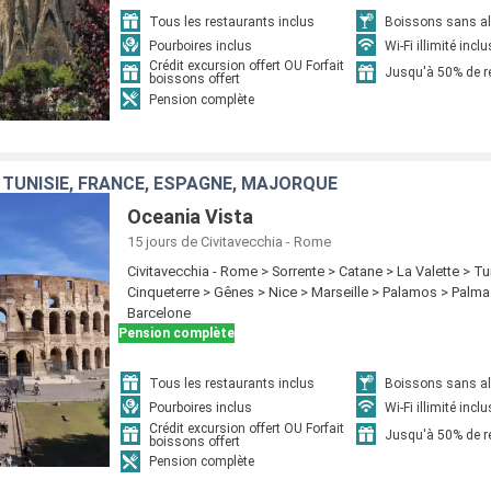
Tous les restaurants inclus
Boissons sans alc
Pourboires inclus
Wi-Fi illimité inclu
Crédit excursion offert OU Forfait
Jusqu'à 50% de 
boissons offert
Pension complète
, TUNISIE, FRANCE, ESPAGNE, MAJORQUE
Oceania Vista
15 jours
de Civitavecchia - Rome
Civitavecchia - Rome > Sorrente > Catane > La Valette > Tun
Cinqueterre > Gênes > Nice > Marseille > Palamos > Palm
Barcelone
Pension complète
Tous les restaurants inclus
Boissons sans alc
Pourboires inclus
Wi-Fi illimité inclu
Crédit excursion offert OU Forfait
Jusqu'à 50% de 
boissons offert
Pension complète