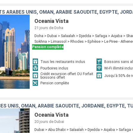
TS ARABES UNIS, OMAN, ARABIE SAOUDITE, EGYPTE, JORD
Oceania Vista
21 jours
de Doha
Doha > Dubai > Salaalah > Djedda > Safaga > Aqaba > Shar
Sokhna > Limassol > Rhodes > Ephèse > Le Piree - Athene
Pension complète
Tous les restaurants inclus
Boissons sans alc
Pourboires inclus
Wi-Fi illimité inclu
Crédit excursion offert OU Forfait
Jusqu'à 50% de 
boissons offert
Pension complète
ES UNIS, OMAN, ARABIE SAOUDITE, JORDANIE, EGYPTE, T
Oceania Vista
20 jours
de Dubai
Dubai > Abu Dhabi > Salaalah > Djedda > Aqaba > Safaga >