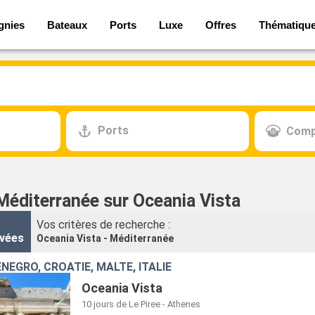
gnies
Bateaux
Ports
Luxe
Offres
Thématiqu
Ports
Comp
Méditerranée sur Oceania Vista
Vos critères de recherche :
vées
Oceania Vista - Méditerranée
NÉGRO, CROATIE, MALTE, ITALIE
Oceania Vista
10 jours
de Le Piree - Athenes