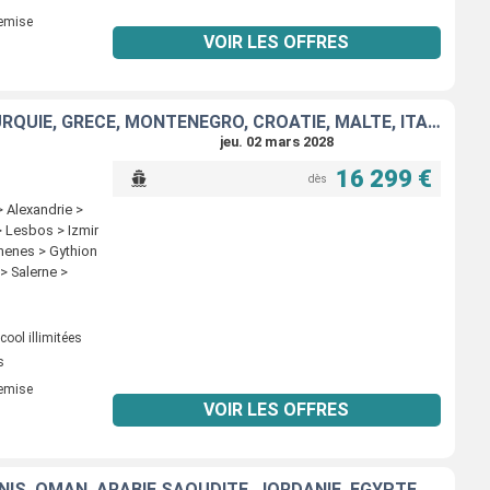
remise
VOIR LES OFFRES
EMIRATS ARABES UNIS, OMAN, ARABIE SAOUDITE, JORDANIE, EGYPTE, TURQUIE, GRÈCE, MONTÉNÉGRO, CROATIE, MALTE, ITALIE
jeu. 02 mars 2028
16 299 €
dès
 Alexandrie >
> Lesbos > Izmir
thenes > Gythion
> Salerne >
ool illimitées
s
remise
VOIR LES OFFRES
SINGAPOUR, MALAISIE, THAÏLANDE, SRI LANKA, INDE, EMIRATS ARABES UNIS, OMAN, ARABIE SAOUDITE, JORDANIE, EGYPTE, TURQUIE, GRÈCE, MONTÉNÉGRO, CROATIE, MALTE, ITALIE