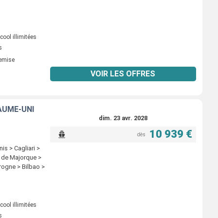
ool illimitées
s
remise
VOIR LES OFFRES
AUME-UNI
dim. 23 avr. 2028
10 939 €
dès
is > Cagliari >
a de Majorque >
rogne > Bilbao >
ool illimitées
s