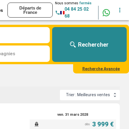
Nous sommes
fermés
Départs de
04 84 25 02
es
France
68
Rechercher
agnies
Recherche Avancée
Trier : Meilleures ventes
ven. 31 mars 2028
3 999 €
dès