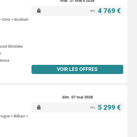
mar. 21 mars 2028
4 769 €
dès
> Izmir > Bodrum
ool illimitées
s
remise
VOIR LES OFFRES
dim. 07 mai 2028
5 299 €
dès
rogne > Bilbao >