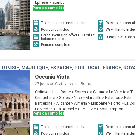
Ephèse > Istanbul
Pension complète
Tous les restaurants inclus
Boissons sans alc
Pourboires inclus
Wi-Fi illimité inclu
Crédit excursion offert OU Forfait
Jusqu'à 50% de 
boissons offert
Pension complète
E, TUNISIE, MAJORQUE, ESPAGNE, PORTUGAL, FRANCE, ROY
Oceania Vista
27 jours
de Civitavecchia - Rome
Civitavecchia - Rome > Sorrente > Catane > La Valette > Tun
Cinqueterre > Gênes > Nice > Marseille > Palamos > Palm
Barcelone > Alicante > Almeria > Lisbonne > Porto > La Co
Le Verdon > La Rochelle > Le Havre > Southampton
Pension complète
Tous les restaurants inclus
Boissons sans alc
Pourboires inclus
Wi-Fi illimité inclu