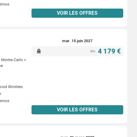
remise
VOIR LES OFFRES
mar. 15 juin 2027
4 179 €
dès
o Monte-Carlo >
ne
ool illimitées
s
remise
VOIR LES OFFRES