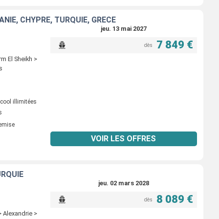
ANIE, CHYPRE, TURQUIE, GRÈCE
jeu. 13 mai 2027
7 849 €
dès
m El Sheikh >
s
ool illimitées
s
remise
VOIR LES OFFRES
URQUIE
jeu. 02 mars 2028
8 089 €
dès
 Alexandrie >