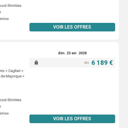
ool illimitées
s
remise
VOIR LES OFFRES
dim. 23 avr. 2028
6 189 €
dès
is > Cagliari >
a de Majorque >
ool illimitées
s
remise
VOIR LES OFFRES