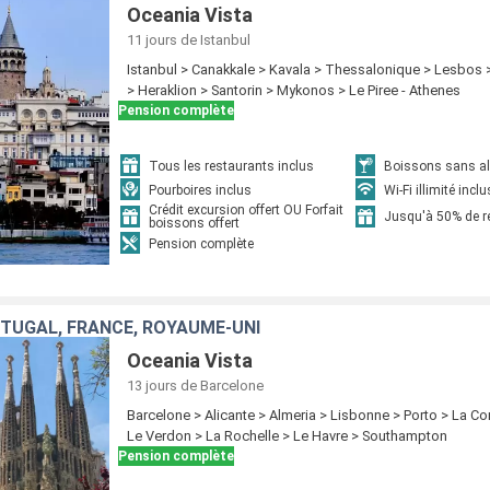
Oceania Vista
11 jours
de Istanbul
Istanbul > Canakkale > Kavala > Thessalonique > Lesbos 
> Heraklion > Santorin > Mykonos > Le Piree - Athenes
Pension complète
Tous les restaurants inclus
Boissons sans alc
Pourboires inclus
Wi-Fi illimité inclu
Crédit excursion offert OU Forfait
Jusqu'à 50% de 
boissons offert
Pension complète
TUGAL, FRANCE, ROYAUME-UNI
Oceania Vista
13 jours
de Barcelone
Barcelone > Alicante > Almeria > Lisbonne > Porto > La Co
Le Verdon > La Rochelle > Le Havre > Southampton
Pension complète