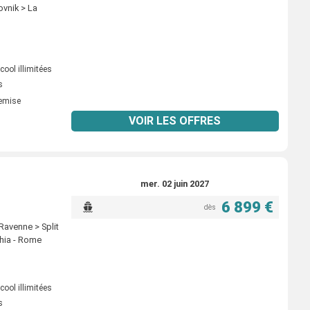
ovnik > La
ool illimitées
s
remise
VOIR LES OFFRES
mer. 02 juin 2027
6 899 €
dès
Ravenne > Split
chia - Rome
ool illimitées
s