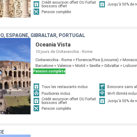
Crédit excursion offert OU Forfait
Jusqu'à 50% de 
boissons offert
Pension complète
CO, ESPAGNE, GIBRALTAR, PORTUGAL
Oceania Vista
10 jours
de Civitavecchia - Rome
Civitavecchia - Rome > Florence/Pise (Livourne) > Monac
Barcelone > Valence > Motril > Seville > Gibraltar > Lisbon
Pension complète
Tous les restaurants inclus
Boissons sans alc
Pourboires inclus
Wi-Fi illimité inclu
Crédit excursion offert OU Forfait
Jusqu'à 50% de 
boissons offert
Pension complète
CE