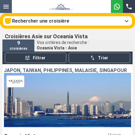
Rechercher une croisière
Croisières Asie sur Oceania Vista
9
Vos critères de recherche :
Oceania Vista - Asie
croisières
Nos destinations
Filtrer
Trier
Mois de départ
JAPON, TAÏWAN, PHILIPPINES, MALAISIE, SINGAPOUR
Ports
Compagnies
Rechercher
15 jours