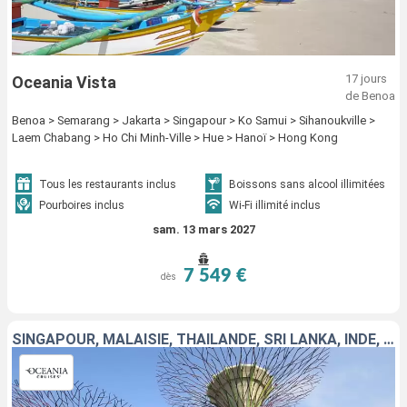
17 jours
Oceania Vista
de Benoa
Benoa > Semarang > Jakarta > Singapour > Ko Samui > Sihanoukville >
Laem Chabang > Ho Chi Minh-Ville > Hue > Hanoï > Hong Kong
Tous les restaurants inclus
Boissons sans alcool illimitées
Pourboires inclus
Wi-Fi illimité inclus
sam. 13 mars 2027
7 549 €
dès
SINGAPOUR, MALAISIE, THAÏLANDE, SRI LANKA, INDE, EMIRATS ARABES UNIS