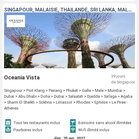
SINGAPOUR, MALAISIE, THAÏLANDE, SRI LANKA, MALDIVES, INDE, EMIRATS ARABES UNIS, QATAR, OMAN, ARABIE SAOUDITE, JORDANIE, EGYPTE, CHYPRE, GRÈCE, TURQUIE
39 jours
Oceania Vista
de Singapour
Singapour > Port Klang > Penang > Phuket > Galle > Male > Mumbai >
Dubai > Abu Dhabi > Doha > Dubai > Salaalah > Djedda > Safaga > Aqaba
> Sharm El Sheikh > Sokhna > Limassol > Rhodes > Ephèse > Le Piree -
Athenes
Tous les restaurants inclus
Boissons sans alcool illimitées
Pourboires inclus
Wi-Fi illimité inclus
dim. 25 avr. 2027