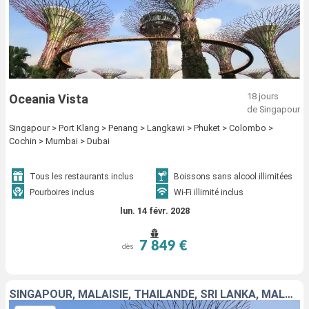
18 jours
Oceania Vista
de Singapour
Singapour > Port Klang > Penang > Langkawi > Phuket > Colombo >
Cochin > Mumbai > Dubai
Tous les restaurants inclus
Boissons sans alcool illimitées
Pourboires inclus
Wi-Fi illimité inclus
lun. 14 févr. 2028
7 849 €
dès
SINGAPOUR, MALAISIE, THAÏLANDE, SRI LANKA, MALDIVES, INDE, EMIRATS ARABES UNIS, QATAR