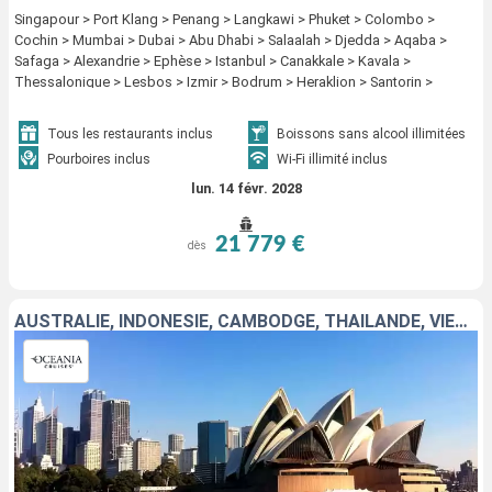
Singapour > Port Klang > Penang > Langkawi > Phuket > Colombo >
Cochin > Mumbai > Dubai > Abu Dhabi > Salaalah > Djedda > Aqaba >
Safaga > Alexandrie > Ephèse > Istanbul > Canakkale > Kavala >
Thessalonique > Lesbos > Izmir > Bodrum > Heraklion > Santorin >
Mykonos > Le Piree - Athenes > Gythion > Igoumenitsa > Kotor >
Dubrovnik > La Valette > Messine > Salerne > Civitavecchia - Rome
Tous les restaurants inclus
Boissons sans alcool illimitées
Pourboires inclus
Wi-Fi illimité inclus
lun. 14 févr. 2028
21 779 €
dès
AUSTRALIE, INDONÉSIE, CAMBODGE, THAÏLANDE, VIETNAM, CHINE, CORÉE DU SUD, JAPON, TAÏWAN, PHILIPPINES, MALAISIE, SINGAPOUR