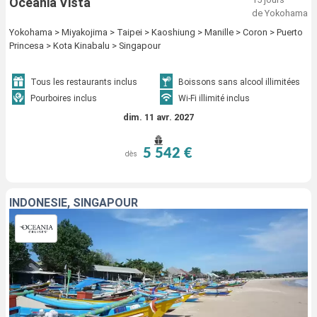
Oceania Vista
de Yokohama
Yokohama > Miyakojima > Taipei > Kaoshiung > Manille > Coron > Puerto
Princesa > Kota Kinabalu > Singapour
Tous les restaurants inclus
Boissons sans alcool illimitées
Pourboires inclus
Wi-Fi illimité inclus
dim. 11 avr. 2027
5 542 €
dès
INDONÉSIE, SINGAPOUR