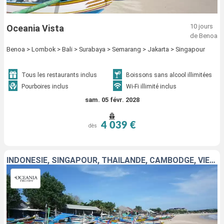
10 jours
Oceania Vista
de Benoa
Benoa > Lombok > Bali > Surabaya > Semarang > Jakarta > Singapour
Tous les restaurants inclus
Boissons sans alcool illimitées
Pourboires inclus
Wi-Fi illimité inclus
sam. 05 févr. 2028
4 039 €
dès
INDONÉSIE, SINGAPOUR, THAÏLANDE, CAMBODGE, VIETNAM, CHINE