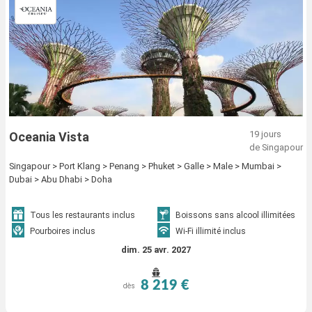
19 jours
Oceania Vista
de Singapour
Singapour > Port Klang > Penang > Phuket > Galle > Male > Mumbai >
Dubai > Abu Dhabi > Doha
Tous les restaurants inclus
Boissons sans alcool illimitées
Pourboires inclus
Wi-Fi illimité inclus
dim. 25 avr. 2027
8 219 €
dès