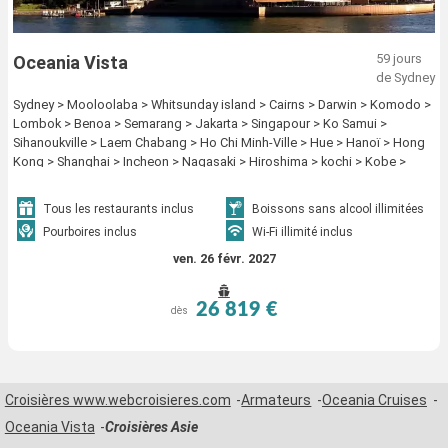
59 jours
Oceania Vista
de Sydney
Sydney > Mooloolaba > Whitsunday island > Cairns > Darwin > Komodo >
Lombok > Benoa > Semarang > Jakarta > Singapour > Ko Samui >
Sihanoukville > Laem Chabang > Ho Chi Minh-Ville > Hue > Hanoï > Hong
Kong > Shanghai > Incheon > Nagasaki > Hiroshima > kochi > Kobe >
Shimizu > Yokohama > Miyakojima > Taipei > Kaoshiung > Manille >
Coron > Puerto Princesa > Kota Kinabalu > Singapour
Tous les restaurants inclus
Boissons sans alcool illimitées
Pourboires inclus
Wi-Fi illimité inclus
ven. 26 févr. 2027
26 819 €
dès
Croisières www.webcroisieres.com
Armateurs
Oceania Cruises
Oceania Vista
Croisières Asie