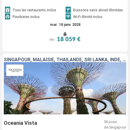
Tous les restaurants inclus
Boissons sans alcool illimitées
Pourboires inclus
Wi-Fi illimité inclus
mar. 18 janv. 2028
18 059 €
dès
SINGAPOUR, MALAISIE, THAÏLANDE, SRI LANKA, INDE, EMIRATS ARABES UNIS, OMAN, ARABIE SAOUDITE, JORDANIE, EGYPTE, TURQUIE, GRÈCE, MONTÉNÉGRO, CROATIE, MALTE, ITALIE
56 jours
Oceania Vista
de Singapour