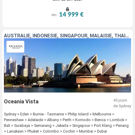
14 999 €
dès
AUSTRALIE, INDONÉSIE, SINGAPOUR, MALAISIE, THAÏLANDE, SRI LANKA, INDE, EMIRATS ARABES UNIS
45 jours
Oceania Vista
de Sydney
Sydney > Eden > Burnie - Tasmanie > Philip Island > Melbourne >
Penneshaw > Adelaide > Albany > Perth > Komodo > Benoa > Lombok >
Bali > Surabaya > Semarang > Jakarta > Singapour > Port Klang > Penang
> Langkawi > Phuket > Colombo > Cochin > Mumbai > Dubai