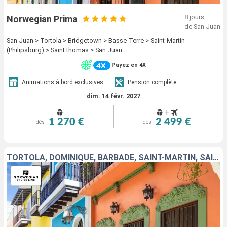
8 jours
Norwegian Prima
de San Juan
San Juan > Tortola > Bridgetown > Basse-Terre > Saint-Martin
(Philipsburg) > Saint thomas > San Juan
Payez en 4X
Animations à bord exclusives
Pension complète
dim. 14 févr. 2027
+
1 270 €
2 499 €
dès
dès
TORTOLA, DOMINIQUE, BARBADE, SAINT-MARTIN, SAINT-THOMAS, PORTO RICO