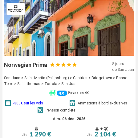
8 jours
Norwegian Prima
de San Juan
San Juan > Saint-Martin (Philipsburg) > Castries > Bridgetown > Basse-
Terre > Saint thomas > Tortola > San Juan
Payez en 4X
-300€ sur les vols
Animations à bord exclusives
Pension complète
dim. 06 déc. 2026
+
1 290 €
2 104 €
dès
dès