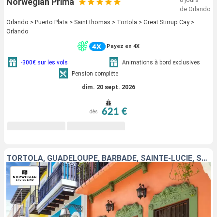
Norwegian Prima
de Orlando
Orlando > Puerto Plata > Saint thomas > Tortola > Great Stirrup Cay >
Orlando
Payez en 4X
-300€ sur les vols
Animations à bord exclusives
Pension complète
dim. 20 sept. 2026
621 €
dès
TORTOLA, GUADELOUPE, BARBADE, SAINTE-LUCIE, SAINT-THOMAS, SAINT-MARTIN, PORTO RICO