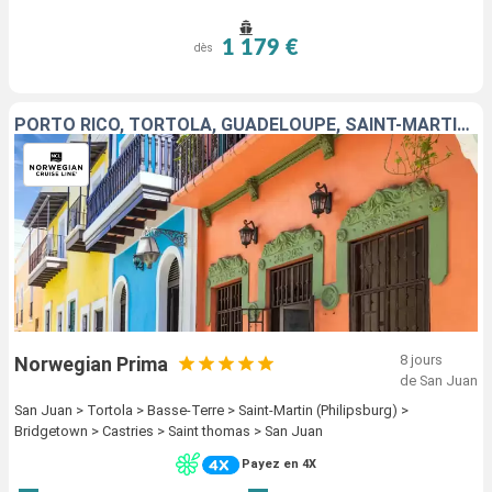
1 179 €
dès
PORTO RICO, TORTOLA, GUADELOUPE, SAINT-MARTIN, BARBADE, SAINTE-LUCIE, SAINT-THOMAS
8 jours
Norwegian Prima
de San Juan
San Juan > Tortola > Basse-Terre > Saint-Martin (Philipsburg) >
Bridgetown > Castries > Saint thomas > San Juan
Payez en 4X