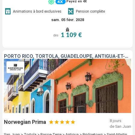
Payez en 4X
Animations à bord exclusives
Pension complète
sam. 05 févr. 2028
1 109 €
dès
PORTO RICO, TORTOLA, GUADELOUPE, ANTIGUA-ET-BARBUDA, BARBADE, SAINT-MARTIN, SAINT-THOMAS
8 jours
Norwegian Prima
de San Juan
San Juan > Tortola > Basse-Terre > Antigua > Bridgetown > Saint-Martin