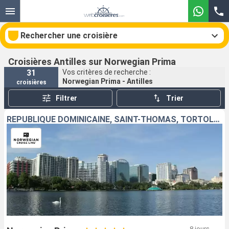
Rechercher une croisière
Croisières Antilles sur Norwegian Prima
31
Vos critères de recherche :
Norwegian Prima - Antilles
croisières
Nos destinations
Filtrer
Trier
Mois de départ
RÉPUBLIQUE DOMINICAINE, SAINT-THOMAS, TORTOLA, BAHAMAS, ÉTATS-UNIS
Ports
Compagnies
Rechercher
8 jours