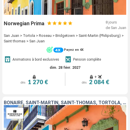
8 jours
Norwegian Prima
de San Juan
San Juan > Tortola > Roseau > Bridgetown > Saint-Martin (Philipsburg) >
Saint thomas > San Juan
Payez en 4X
Animations à bord exclusives
Pension complète
dim. 28 févr. 2027
+
1 270 €
2 084 €
dès
dès
BONAIRE, SAINT-MARTIN, SAINT-THOMAS, TORTOLA, PORTO RICO