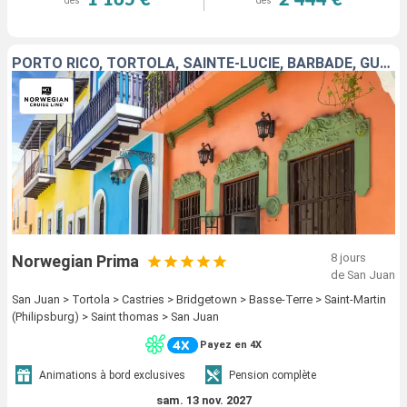
1 165 €
2 444 €
dès
dès
PORTO RICO, TORTOLA, SAINTE-LUCIE, BARBADE, GUADELOUPE, SAINT-MARTIN, SAINT-THOMAS
8 jours
Norwegian Prima
de San Juan
San Juan > Tortola > Castries > Bridgetown > Basse-Terre > Saint-Martin
(Philipsburg) > Saint thomas > San Juan
Payez en 4X
Animations à bord exclusives
Pension complète
sam. 13 nov. 2027