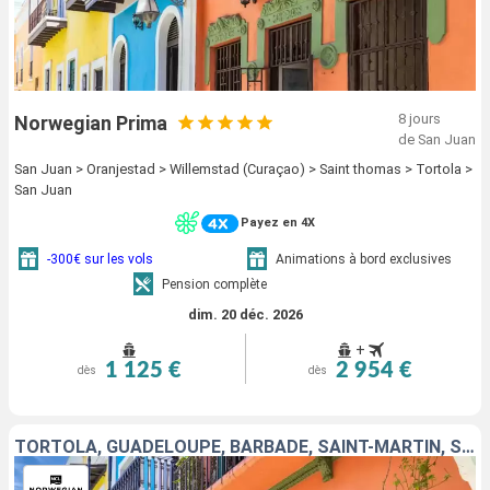
8 jours
Norwegian Prima
de San Juan
San Juan > Oranjestad > Willemstad (Curaçao) > Saint thomas > Tortola >
San Juan
Payez en 4X
-300€ sur les vols
Animations à bord exclusives
Pension complète
dim. 20 déc. 2026
+
1 125 €
2 954 €
dès
dès
TORTOLA, GUADELOUPE, BARBADE, SAINT-MARTIN, SAINT-THOMAS, PORTO RICO