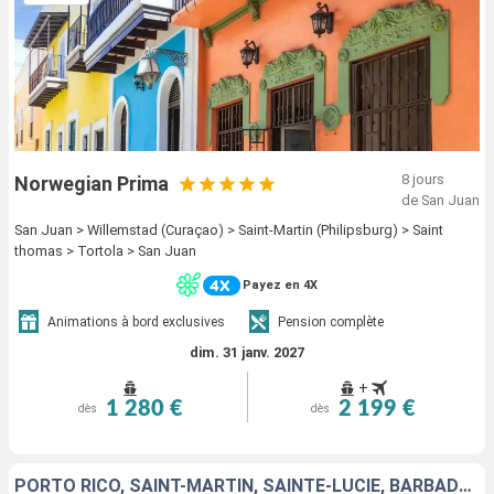
8 jours
Norwegian Prima
de San Juan
San Juan > Willemstad (Curaçao) > Saint-Martin (Philipsburg) > Saint
thomas > Tortola > San Juan
Payez en 4X
Animations à bord exclusives
Pension complète
dim. 31 janv. 2027
+
1 280 €
2 199 €
dès
dès
PORTO RICO, SAINT-MARTIN, SAINTE-LUCIE, BARBADE, GUADELOUPE, SAINT-THOMAS, TORTOLA