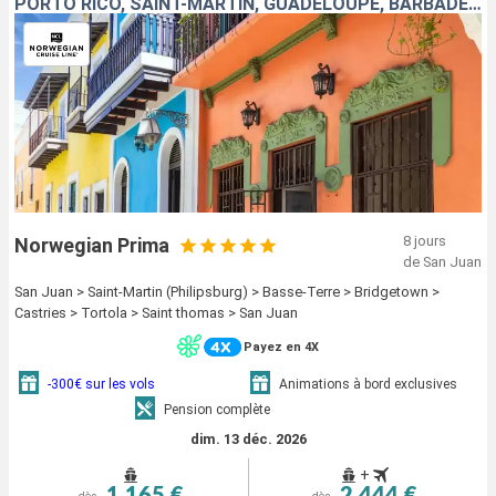
PORTO RICO, SAINT-MARTIN, GUADELOUPE, BARBADE, SAINTE-LUCIE, TORTOLA, SAINT-THOMAS
8 jours
Norwegian Prima
de San Juan
San Juan > Saint-Martin (Philipsburg) > Basse-Terre > Bridgetown >
Castries > Tortola > Saint thomas > San Juan
Payez en 4X
-300€ sur les vols
Animations à bord exclusives
Pension complète
dim. 13 déc. 2026
+