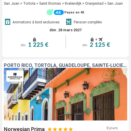
San Juan > Tortola > Saint thomas > Kralendijk > Oranjestad > San Juan
Payez en 4X
Animations à bord exclusives
Pension complète
dim. 28 mars 2027
+
1 225 €
2 125 €
dès
dès
PORTO RICO, TORTOLA, GUADELOUPE, SAINTE-LUCIE, BARBADE, SAINT-MARTIN, SAINT-THOMAS
8 jours
Norwegian Prima