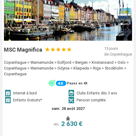
15 jours
MSC Magnifica
de Copenhague
Copenhague > Warnemunde > Eidfjord > Bergen > Kristiansand > Oslo >
Copenhague > Warnemunde > Gdynia > Klaipeda > Riga > Stockholm >
Copenhague
Payez en 4X
Internet à bord
Clubs Enfants dès 3 ans
Enfants Gratuits*
Pension complète
sam. 28 août 2027
2 630 €
dès