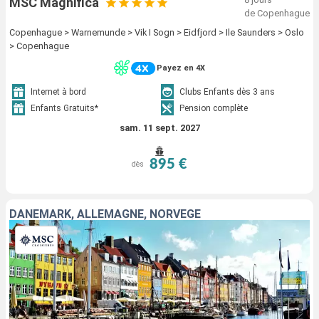
MSC Magnifica
de Copenhague
Copenhague > Warnemunde > Vik I Sogn > Eidfjord > Ile Saunders > Oslo
> Copenhague
Payez en 4X
Internet à bord
Clubs Enfants dès 3 ans
Enfants Gratuits*
Pension complète
sam. 11 sept. 2027
895 €
dès
DANEMARK, ALLEMAGNE, NORVÈGE