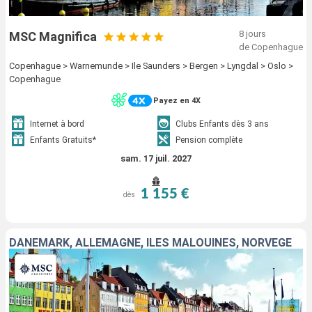
8 jours
MSC Magnifica
de Copenhague
Copenhague > Warnemunde > Ile Saunders > Bergen > Lyngdal > Oslo >
Copenhague
Payez en 4X
Internet à bord
Clubs Enfants dès 3 ans
Enfants Gratuits*
Pension complète
sam. 17 juil. 2027
1 155 €
dès
DANEMARK, ALLEMAGNE, ÎLES MALOUINES, NORVÈGE