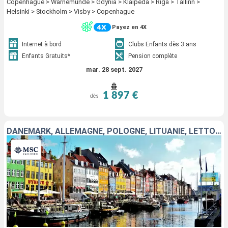
Copenhague > Warnemunde > Gdynia > Klaipeda > Riga > Tallinn >
Helsinki > Stockholm > Visby > Copenhague
Payez en 4X
Internet à bord
Clubs Enfants dès 3 ans
Enfants Gratuits*
Pension complète
mar. 28 sept. 2027
1 897 €
dès
DANEMARK, ALLEMAGNE, POLOGNE, LITUANIE, LETTONIE, FINLANDE, ESTONIE, SUÈDE