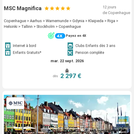
12 jours
MSC Magnifica
de Copenhague
Copenhague > Aarhus > Warnemunde > Gdynia > Klaipeda > Riga >
Helsinki > Tallinn > Stockholm > Copenhague
Payez en 4X
Internet à bord
Clubs Enfants dès 3 ans
Enfants Gratuits*
Pension complète
mar. 22 sept. 2026
2 297 €
dès