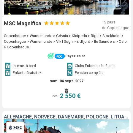
15 jours
MSC Magnifica
de Copenhague
Copenhague > Warnemunde > Gdynia > Klaipeda > Riga > Stockholm >
Copenhague > Warnemunde > Vik I Sogn > Eidfjord > Ile Saunders > Oslo
> Copenhague
Payez en 4X
Internet à bord
Clubs Enfants dès 3 ans
Enfants Gratuits*
Pension complète
sam. 04 sept. 2027
2 550 €
dès
ALLEMAGNE, NORVÈGE, DANEMARK, POLOGNE, LITUANIE, LETTONIE, SUÈDE