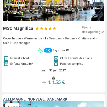
8 jours
MSC Magnifica
de Copenhague
Copenhague > Warnemunde > Ile Saunders > Bergen > Kristiansand >
Oslo > Copenhague
Payez en 4X
Internet à bord
Clubs Enfants dès 3 ans
Enfants Gratuits*
Pension complète
sam. 31 juil. 2027
1 155 €
dès
ALLEMAGNE, NORVÈGE, DANEMARK