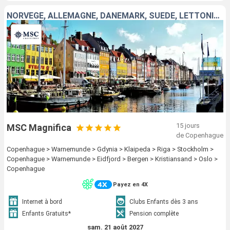
NORVÈGE, ALLEMAGNE, DANEMARK, SUÈDE, LETTONIE, POLOGNE, LITUANIE
15 jours
MSC Magnifica
de Copenhague
Copenhague > Warnemunde > Gdynia > Klaipeda > Riga > Stockholm >
Copenhague > Warnemunde > Eidfjord > Bergen > Kristiansand > Oslo >
Copenhague
Payez en 4X
Internet à bord
Clubs Enfants dès 3 ans
Enfants Gratuits*
Pension complète
sam. 21 août 2027