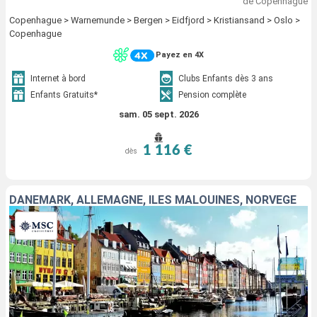
de Copenhague
Copenhague > Warnemunde > Bergen > Eidfjord > Kristiansand > Oslo >
Copenhague
Payez en 4X
Internet à bord
Clubs Enfants dès 3 ans
Enfants Gratuits*
Pension complète
sam. 05 sept. 2026
1 116 €
dès
DANEMARK, ALLEMAGNE, ÎLES MALOUINES, NORVÈGE