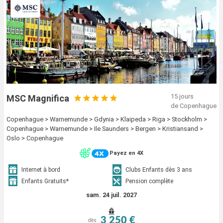
15 jours
MSC Magnifica
de Copenhague
Copenhague > Warnemunde > Gdynia > Klaipeda > Riga > Stockholm >
Copenhague > Warnemunde > Ile Saunders > Bergen > Kristiansand >
Oslo > Copenhague
Payez en 4X
Internet à bord
Clubs Enfants dès 3 ans
Enfants Gratuits*
Pension complète
sam. 24 juil. 2027
3 250 €
dès