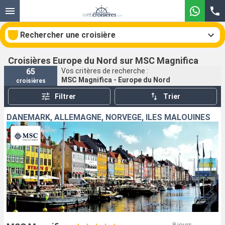
Rechercher une croisière
Croisières Europe du Nord sur MSC Magnifica
65
Vos critères de recherche :
MSC Magnifica - Europe du Nord
croisières
Nos destinations
Filtrer
Trier
Mois de départ
DANEMARK, ALLEMAGNE, NORVÈGE, ÎLES MALOUINES
Ports
Compagnies
Rechercher
8 jours