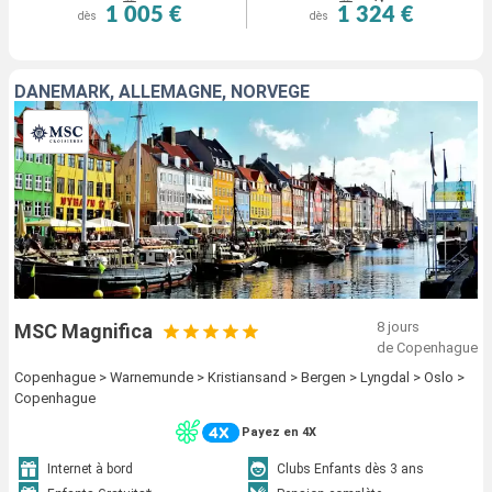
1 005 €
1 324 €
dès
dès
DANEMARK, ALLEMAGNE, NORVÈGE
8 jours
MSC Magnifica
de Copenhague
Copenhague > Warnemunde > Kristiansand > Bergen > Lyngdal > Oslo >
Copenhague
Payez en 4X
Internet à bord
Clubs Enfants dès 3 ans