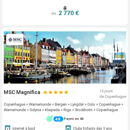
2 770 €
dès
15 jours
MSC Magnifica
de Copenhague
Copenhague > Warnemunde > Bergen > Lyngdal > Oslo > Copenhague >
Warnemunde > Gdynia > Klaipeda > Riga > Stockholm > Copenhague
Payez en 4X
Internet à bord
Clubs Enfants dès 3 ans