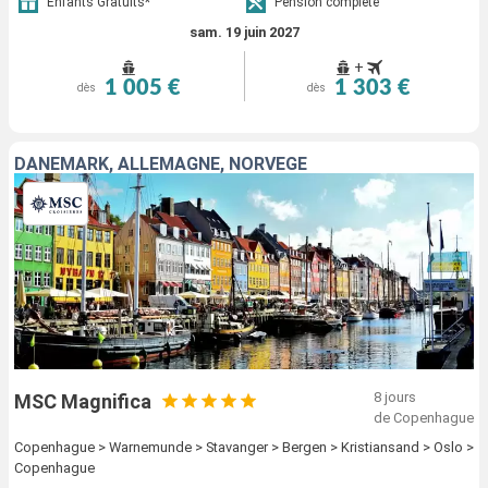
Enfants Gratuits*
Pension complète
sam. 19 juin 2027
+
1 005 €
1 303 €
dès
dès
DANEMARK, ALLEMAGNE, NORVÈGE
8 jours
MSC Magnifica
de Copenhague
Copenhague > Warnemunde > Stavanger > Bergen > Kristiansand > Oslo >
Copenhague