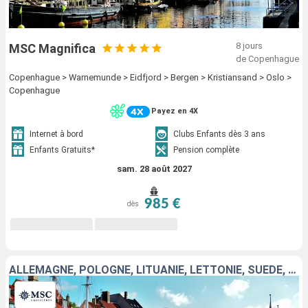
8 jours
MSC Magnifica
de Copenhague
Copenhague > Warnemunde > Eidfjord > Bergen > Kristiansand > Oslo >
Copenhague
Payez en 4X
Internet à bord
Clubs Enfants dès 3 ans
Enfants Gratuits*
Pension complète
sam. 28 août 2027
985 €
dès
ALLEMAGNE, POLOGNE, LITUANIE, LETTONIE, SUÈDE, DANEMARK