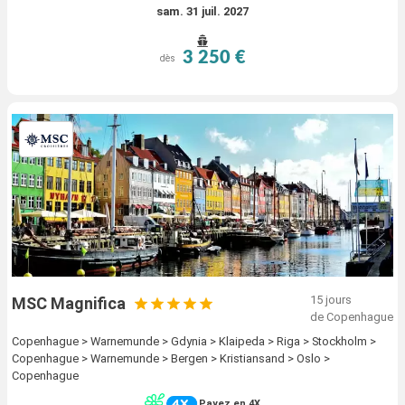
sam. 31 juil. 2027
3 250 €
dès
15 jours
MSC Magnifica
de Copenhague
Copenhague > Warnemunde > Gdynia > Klaipeda > Riga > Stockholm >
Copenhague > Warnemunde > Bergen > Kristiansand > Oslo >
Copenhague
Payez en 4X