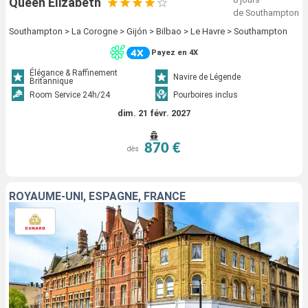
Queen Elizabeth
de Southampton
Southampton > La Corogne > Gijón > Bilbao > Le Havre > Southampton
Payez en 4X
Élégance & Raffinement
Navire de Légende
Britannique
Room Service 24h/24
Pourboires inclus
dim. 21 févr. 2027
870 €
dès
ROYAUME-UNI, ESPAGNE, FRANCE