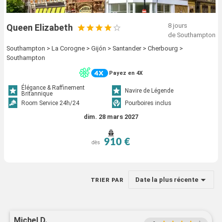
8 jours
Queen Elizabeth
de Southampton
Southampton > La Corogne > Gijón > Santander > Cherbourg >
Southampton
Payez en 4X
Élégance & Raffinement
Navire de Légende
Britannique
Room Service 24h/24
Pourboires inclus
dim. 28 mars 2027
910 €
dès
Date la plus récente
TRIER PAR
Michel D.