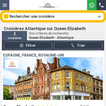
Rechercher une croisière
Croisières Atlantique sur Queen Elizabeth
2
Vos critères de recherche :
Queen Elizabeth - Atlantique
croisières
Nos destinations
Filtrer
Trier
Mois de départ
ESPAGNE, FRANCE, ROYAUME-UNI
Ports
Compagnies
Rechercher
8 jours