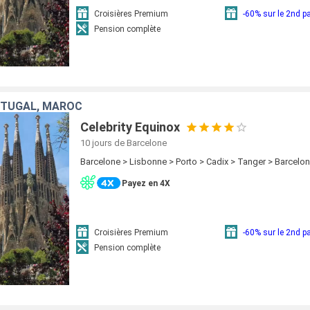
Croisières Premium
-60% sur le 2nd 
Pension complète
RTUGAL, MAROC
Celebrity Equinox
10 jours
de Barcelone
Barcelone > Lisbonne > Porto > Cadix > Tanger > Barcelo
Payez en 4X
Croisières Premium
-60% sur le 2nd 
Pension complète