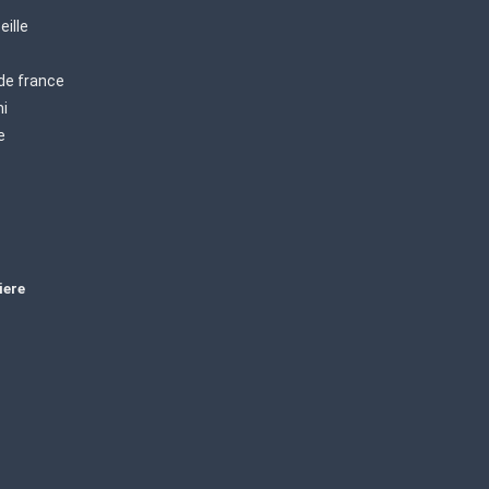
eille
 de france
mi
e
iere