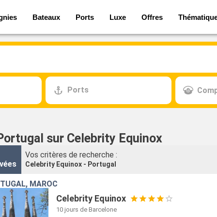
gnies
Bateaux
Ports
Luxe
Offres
Thématiqu
Ports
Comp
Portugal sur Celebrity Equinox
Vos critères de recherche :
vées
Celebrity Equinox - Portugal
RTUGAL, MAROC
Celebrity Equinox
10 jours
de Barcelone