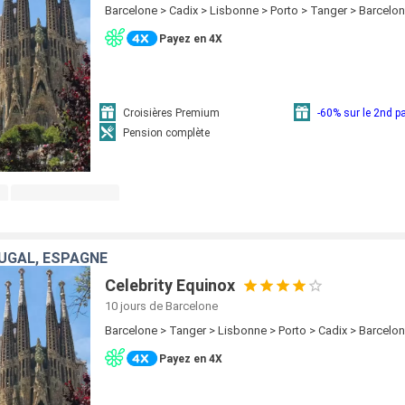
Barcelone > Cadix > Lisbonne > Porto > Tanger > Barcelo
Payez en 4X
Croisières Premium
-60% sur le 2nd 
Pension complète
UGAL, ESPAGNE
Celebrity Equinox
10 jours
de Barcelone
Barcelone > Tanger > Lisbonne > Porto > Cadix > Barcelo
Payez en 4X