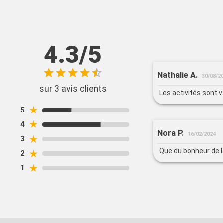
4.3/5
Nathalie A.
30/08/2
sur 3 avis clients
Les activités sont v
★
5
★
4
Nora P.
16/02/2024
★
3
Que du bonheur de la
★
2
★
1