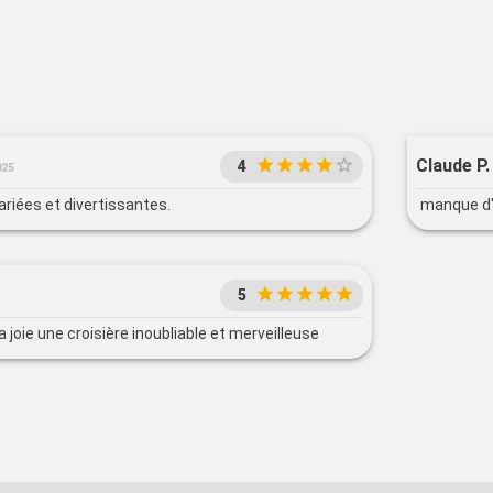
Claude P.
4
025
ariées et divertissantes.
manque d'
5
 joie une croisière inoubliable et merveilleuse