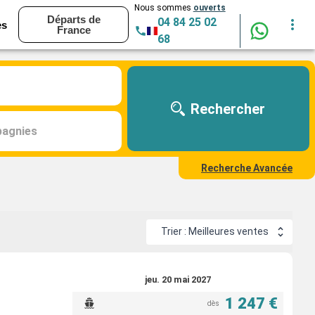
Nous sommes
ouverts
Départs de
04 84 25 02
es
France
68
Rechercher
agnies
Recherche Avancée
Trier : Meilleures ventes
jeu. 20 mai 2027
1 247 €
dès