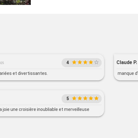
Claude P.
4
025
ariées et divertissantes.
manque d'
5
 joie une croisière inoubliable et merveilleuse