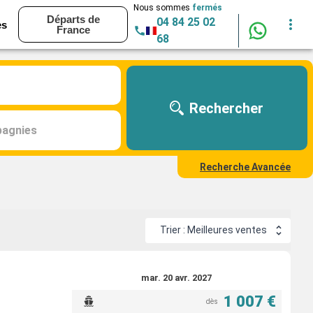
Nous sommes
fermés
Départs de
04 84 25 02
es
France
68
Rechercher
agnies
Recherche Avancée
Trier : Meilleures ventes
mar. 20 avr. 2027
1 007 €
dès