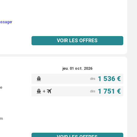
passager
VOIR LES OFFRES
jeu. 01 oct. 2026
1 536 €
dès
ne
1 751 €
+
dès
um