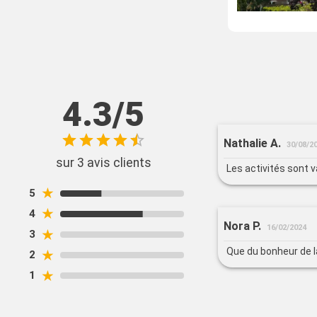
4.3/5
Nathalie A.
30/08/2
sur 3 avis clients
Les activités sont v
★
5
★
4
Nora P.
16/02/2024
★
3
Que du bonheur de la
★
2
★
1