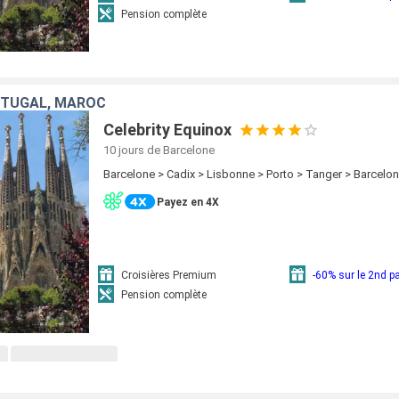
Pension complète
RTUGAL, MAROC
Celebrity Equinox
10 jours
de Barcelone
Barcelone > Cadix > Lisbonne > Porto > Tanger > Barcelo
Payez en 4X
Croisières Premium
-60% sur le 2nd 
Pension complète