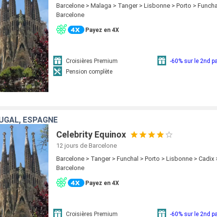
Barcelone > Malaga > Tanger > Lisbonne > Porto > Funcha
Barcelone
Payez en 4X
Croisières Premium
-60% sur le 2nd 
Pension complète
UGAL, ESPAGNE
Celebrity Equinox
12 jours
de Barcelone
Barcelone > Tanger > Funchal > Porto > Lisbonne > Cadix
Barcelone
Payez en 4X
Croisières Premium
-60% sur le 2nd 