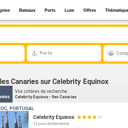
gnies
Bateaux
Ports
Luxe
Offres
Thématiqu
Ports
Comp
Iles Canaries sur Celebrity Equinox
Vos critères de recherche :
vées
Celebrity Equinox - Iles Canaries
ROC, PORTUGAL
Celebrity Equinox
12 jours
de Barcelone