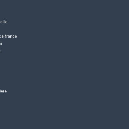
eille
 de france
mi
e
iere