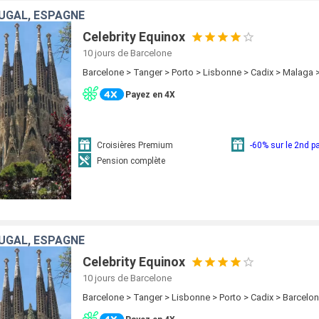
UGAL, ESPAGNE
Celebrity Equinox
10 jours
de Barcelone
Barcelone > Tanger > Porto > Lisbonne > Cadix > Malaga 
Payez en 4X
Croisières Premium
-60% sur le 2nd 
Pension complète
UGAL, ESPAGNE
Celebrity Equinox
10 jours
de Barcelone
Barcelone > Tanger > Lisbonne > Porto > Cadix > Barcelo