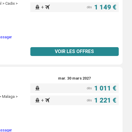
l > Cadix >
1 149 €
+
dès
passager
VOIR LES OFFRES
mar. 30 mars 2027
1 011 €
dès
 > Malaga >
1 221 €
+
dès
passager