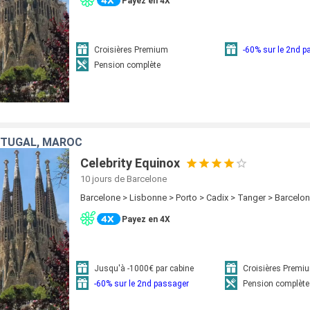
Payez en 4X
Croisières Premium
-60% sur le 2nd 
Pension complète
RTUGAL, MAROC
Celebrity Equinox
10 jours
de Barcelone
Barcelone > Lisbonne > Porto > Cadix > Tanger > Barcelo
Payez en 4X
Jusqu'à -1000€ par cabine
Croisières Premi
-60% sur le 2nd passager
Pension complète