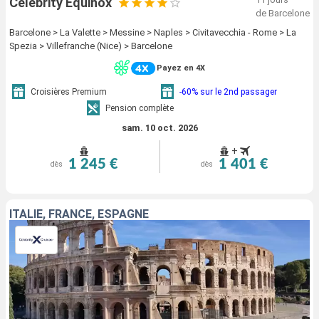
Celebrity Equinox
de Barcelone
Barcelone > La Valette > Messine > Naples > Civitavecchia - Rome > La
Spezia > Villefranche (Nice) > Barcelone
Payez en 4X
Croisières Premium
-60% sur le 2nd passager
Pension complète
sam. 10 oct. 2026
+
1 245 €
1 401 €
dès
dès
ITALIE, FRANCE, ESPAGNE