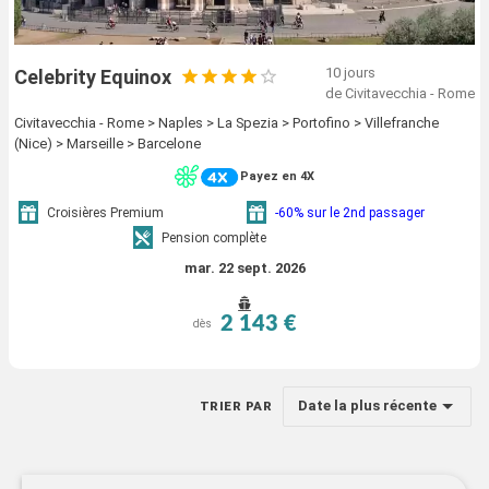
10 jours
Celebrity Equinox
de Civitavecchia - Rome
Civitavecchia - Rome > Naples > La Spezia > Portofino > Villefranche
(Nice) > Marseille > Barcelone
Payez en 4X
Croisières Premium
-60% sur le 2nd passager
Pension complète
mar. 22 sept. 2026
2 143 €
dès
Date la plus récente
TRIER PAR