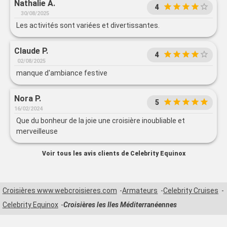
Nathalie A.
4
30/08/2025
Les activités sont variées et divertissantes.
Claude P.
4
02/08/2025
manque d'ambiance festive
Nora P.
5
16/02/2024
Que du bonheur de la joie une croisière inoubliable et
merveilleuse
Voir tous les avis clients de Celebrity Equinox
Croisières www.webcroisieres.com
Armateurs
Celebrity Cruises
Celebrity Equinox
Croisières les Iles Méditerranéennes