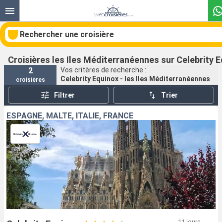
Rechercher une croisière
Croisières les Iles Méditerranéennes sur Celebrity 
2
Vos critères de recherche :
Celebrity Equinox - les Iles Méditerranéennes
croisières
Nos destinations
Filtrer
Trier
Mois de départ
ESPAGNE, MALTE, ITALIE, FRANCE
Ports
Compagnies
Rechercher
11 jours