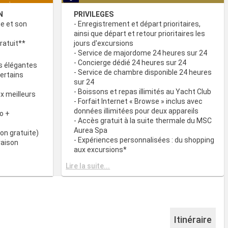
N
PRIVILEGES
ne et son
- Enregistrement et départ prioritaires,
ainsi que départ et retour prioritaires les
ratuit**
jours d'excursions
- Service de majordome 24 heures sur 24
- Concierge dédié 24 heures sur 24
s élégantes
- Service de chambre disponible 24 heures
certains
sur 24
- Boissons et repas illimités au Yacht Club
x meilleurs
- Forfait Internet « Browse » inclus avec
données illimitées pour deux appareils
o +
- Accès gratuit à la suite thermale du MSC
Aurea Spa
on gratuite)
- Expériences personnalisées : du shopping
raison
aux excursions*
- Equipements de relaxation dans chaque
& BAR
Lire la suite...
suite
it disponibles
- Autres attentions personnelles : service
d’assistance pour faire et défaire les
spécialités
valises, journal livré directement en cabine
sur demande*
 plats
- L’expérience la plus récompensée pour le
Itinéraire
 des
versement des points « MSC Voyagers