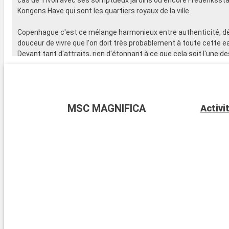
Kongens Have qui sont les quartiers royaux de la ville.
Copenhague c'est ce mélange harmonieux entre authenticité, dé
douceur de vivre que l'on doit très probablement à toute cette ea
Devant tant d'attraits, rien d'étonnant à ce que cela soit l'une d
les plus prisées pour une magnifique croisière.
Croisière que vous pourrez vivre pleinement à bord de navires m
confortables où des cabines spacieuses vous attendent. Profit
MSC MAGNIFICA
Activi
des équipements de bord qui vous permettront de savourer de dé
cocktails dans des bars des plus cosy, de vous régaler avec une c
ou de vous divertir en assistant à un magnifique spectacle ou en 
chance au casino.