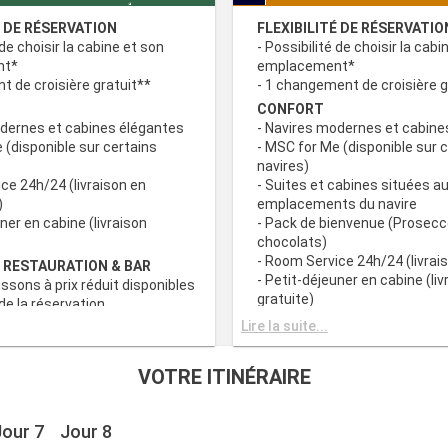
É DE RÉSERVATION
FLEXIBILITÉ DE RÉSERVATIO
 de choisir la cabine et son
- Possibilité de choisir la cabi
nt*
emplacement*
 de croisière gratuit**
- 1 changement de croisière g
CONFORT
odernes et cabines élégantes
- Navires modernes et cabine
 (disponible sur certains
- MSC for Me (disponible sur 
navires)
ce 24h/24 (livraison en
- Suites et cabines situées au
)
emplacements du navire
uner en cabine (livraison
- Pack de bienvenue (Prosecc
chocolats)
- Room Service 24h/24 (livrais
 RESTAURATION & BAR
- Petit-déjeuner en cabine (liv
issons à prix réduit disponibles
gratuite)
e la réservation
c grand choix de spécialités
AVANTAGES RESTAURATION 
Lire la suite...
- Forfaits boissons à prix rédu
s principaux avec plats
au moment de la réservation
VOTRE ITINÉRAIRE
 prise en compte des
- Buffet avec grand choix de 
iététiques
culinaires
a tranche horaire du dîner (sous
- Restaurants principaux avec
Jour 7
Jour 8
sponibilité)
gourmets et prise en compte