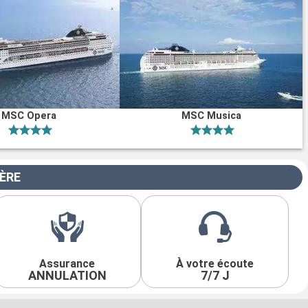
MSC Opera
MSC Musica
IÈRE
Assurance
À votre écoute
ANNULATION
7/7 J