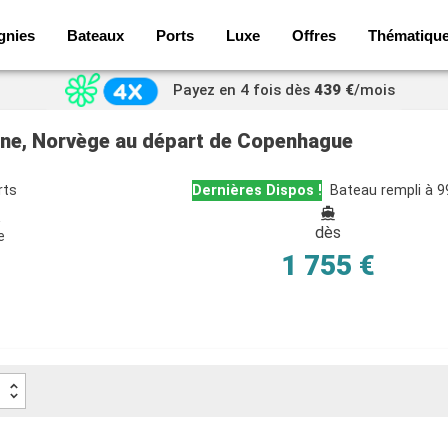
gnies
Bateaux
Ports
Luxe
Offres
Thématiqu
Payez en 4 fois dès
439 €
/mois
gne, Norvège au départ de Copenhague
rts
Dernières Dispos !
Bateau rempli à 
e
dès
e
1 755 €