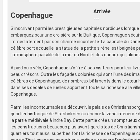
- 20% de réd
- Activités et divertissements pour
Restaurants
adultes, enfants et bébés
Arrivée
Copenhague
prépayé
- Activités récréatives pour enfants
---
SPORT ET 
SERVICES
- Programme
S'inscrivant parmi les prestigieuses capitales nordiques lorsque
- Personnel qualifié multilingue
Broadway
embarquez pour une croisière sur la Baltique, Copenhague sédui
AUTRES PRIVILÈGES
- Espace pis
immédiatement par son charme incontesté. La capitale du Dane
- Points MSC Voyagers Club
- Equipement
célèbre port accueille la statue de la petite sirène, est baignée p
- Salle de s
l'atmosphère paisible de la mer du Nord et des canaux qui jalonnent
panoramiqu
- Activités 
A pied ou à vélo, Copenhague s'offre à ses visiteurs pour leur livr
adultes, en
beaux trésors. Outre les façades colorées qui sont l'une des ima
- Activités 
célèbres de Copenhague, de nombreux bâtiments dans le cœur h
SERVICES
dans ses dédales de ruelles apportent toute sa richesse à la vill
- Personnel 
Copenhague.
AUTRES PR
- Points MS
Parmi les incontournables à découvrir, le palais de Christiansbor
quartier historique de Slotsholmen ou encore la zone intérieure de
la partie médiévale à Indre Bay. Cette partie crée un somptueux
les constructions beaucoup plus avant-gardistes de Christiansh
quartiers tout aussi superbes font la richesse de Copenhague 
cas de Tivoli avec ses somptueux jardins ou encore Frederiksst