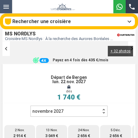
Rechercher une croisière
MS NORDLYS
Croisière MS Nordlys : À la recherche des Aurores Boréales au départ de Bergen
+ 32 photos
Nos destinations
Payez en 4 fois dès
435 €
/mois
Mois de départ
Départ de Bergen
lun. 22 nov. 2027
Ports
Compagnies
dès
1 740 €
Rechercher
novembre 2027
2 Nov.
13 Nov.
24 Nov.
5 Déc.
2 914 €
3 049 €
2 656 €
2 656 €