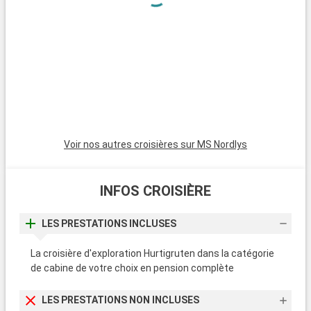
pour décor les façades de maisons colorées, ce qui ajoute
encore au charme de la promenade.
Un funiculaire offre aux visiteurs une vue plongeante sur la
ville et la mer, du haut du Mont Floyen. Ici la nature est partout
grâce à une vaste forêt nordique préservée. La ville a su
mettre en valeur son folklore pour le plus grand bonheur des
touristes petits et grands, il n'est donc pas rare d'apercevoir
un troll au milieu des arbres...
Voir nos autres croisières sur MS Nordlys
INFOS CROISIÈRE
LES PRESTATIONS INCLUSES
La croisière d'exploration Hurtigruten dans la catégorie
de cabine de votre choix en pension complète
LES PRESTATIONS NON INCLUSES