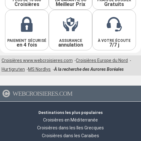
Croisières
Meilleur Prix
Gratuits
PAIEMENT SÉCURISÉ
ASSURANCE
À VOTRE ÉCOUTE
en 4 fois
annulation
7/7 j
Croisières www.webcroisieres.com
Croisières Europe du Nord
Hurtigruten
MS Nordlys
À la recherche des Aurores Boréales
WEBCROISIERES.COM
Destinations les plus populaires
Croisières en Méditerranée
Croisières dans les Iles Grecques
Croisières dans les Caraibes