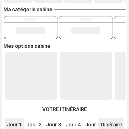
Ma catégorie cabine
Mes options cabine
VOTRE ITINÉRAIRE
Jour 1
Jour 2
Jour 3
Jour 4
Jour 5
Itinéraire
Jour 6
J