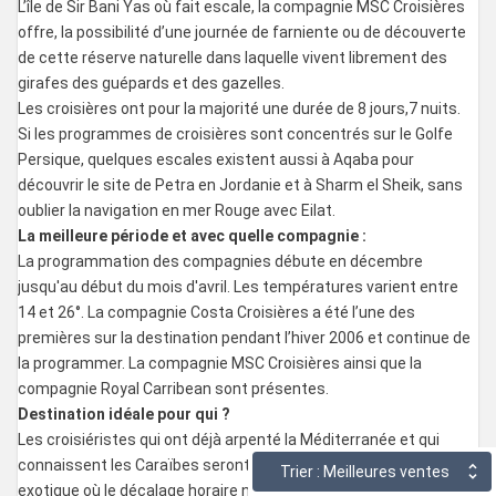
L’île de Sir Bani Yas où fait escale, la compagnie MSC Croisières
offre, la possibilité d’une journée de farniente ou de découverte
de cette réserve naturelle dans laquelle vivent librement des
girafes des guépards et des gazelles.
Les croisières ont pour la majorité une durée de 8 jours,7 nuits.
Si les programmes de croisières sont concentrés sur le Golfe
Persique, quelques escales existent aussi à Aqaba pour
découvrir le site de Petra en Jordanie et à Sharm el Sheik, sans
oublier la navigation en mer Rouge avec Eilat.
La meilleure période et avec quelle compagnie :
La programmation des compagnies débute en décembre
jusqu'au début du mois d'avril. Les températures varient entre
14 et 26°. La compagnie Costa Croisières a été l’une des
premières sur la destination pendant l’hiver 2006 et continue de
la programmer. La compagnie MSC Croisières ainsi que la
compagnie Royal Carribean sont présentes.
Destination idéale pour qui ?
Les croisiéristes qui ont déjà arpenté la Méditerranée et qui
connaissent les Caraïbes seront séduits par cette destination
Trier : Meilleures ventes
exotique où le décalage horaire n’est pas très important, trois