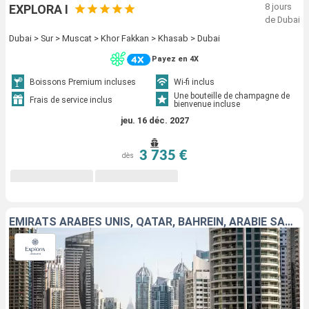
8 jours
EXPLORA I
de Dubai
Dubai > Sur > Muscat > Khor Fakkan > Khasab > Dubai
Payez en 4X
Boissons Premium incluses
Wi-fi inclus
Une bouteille de champagne de
Frais de service inclus
bienvenue incluse
jeu. 16 déc. 2027
3 735 €
dès
EMIRATS ARABES UNIS, QATAR, BAHREIN, ARABIE SAOUDITE