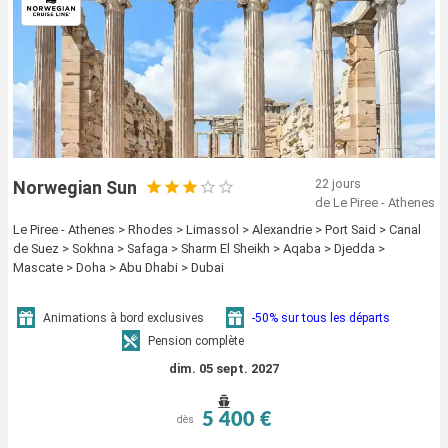
22 jours
Norwegian Sun
de Le Piree - Athenes
Le Piree - Athenes > Rhodes > Limassol > Alexandrie > Port Said > Canal
de Suez > Sokhna > Safaga > Sharm El Sheikh > Aqaba > Djedda >
Mascate > Doha > Abu Dhabi > Dubai
Animations à bord exclusives
-50% sur tous les départs
Pension complète
dim. 05 sept. 2027
5 400 €
dès