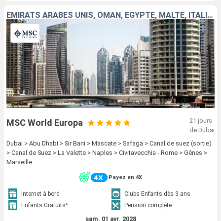
EMIRATS ARABES UNIS, OMAN, EGYPTE, MALTE, ITALIE, FRANCE
21 jours
MSC World Europa
de Dubai
Dubai > Abu Dhabi > Sir Bani > Mascate > Safaga > Canal de suez (sortie)
> Canal de Suez > La Valette > Naples > Civitavecchia - Rome > Gênes >
Marseille
Payez en 4X
Internet à bord
Clubs Enfants dès 3 ans
Enfants Gratuits*
Pension complète
sam. 01 avr. 2028