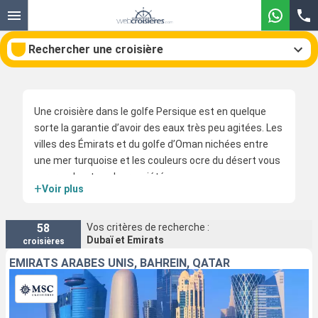
Rechercher une croisière
Une croisière dans le golfe Persique est en quelque
Nos destinations
sorte la garantie d’avoir des eaux très peu agitées. Les
villes des Émirats et du golfe d’Oman nichées entre
Mois de départ
une mer turquoise et les couleurs ocre du désert vous
surprendront par leur variété.
+
Voir plus
Ports
Compagnies
Rechercher
58
Vos critères de recherche :
Dubaï et Emirats
croisières
EMIRATS ARABES UNIS, BAHREIN, QATAR