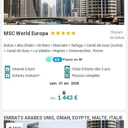
19 jours
MSC World Europa
de Dubai
Dubai > Abu Dhabi > Sir Bani > Mascate > Safaga > Canal de suez (sortie)
> Canal de Suez > La Valette > Naples > Civitavecchia - Rome
Payez en 4X
Internet à bord
Clubs Enfants dès 3 ans
Enfants Gratuits*
Pension complète
sam. 01 avr. 2028
1 443 €
dès
EMIRATS ARABES UNIS, OMAN, EGYPTE, MALTE, ITALIE