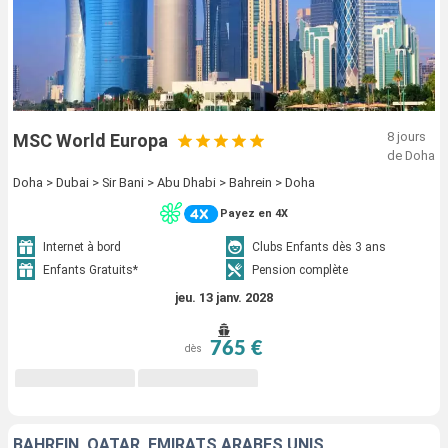
8 jours
MSC World Europa
de Doha
Doha > Dubai > Sir Bani > Abu Dhabi > Bahrein > Doha
Payez en 4X
Internet à bord
Clubs Enfants dès 3 ans
Enfants Gratuits*
Pension complète
jeu. 13 janv. 2028
765 €
dès
BAHREIN, QATAR, EMIRATS ARABES UNIS