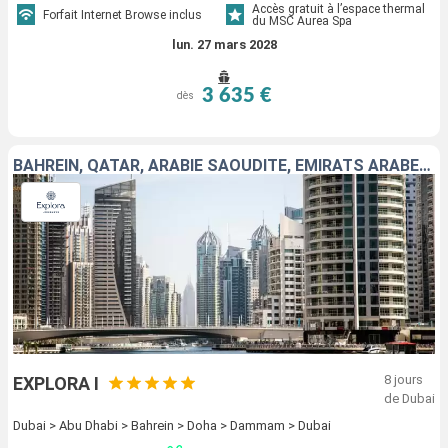
Accès gratuit à l’espace thermal
Forfait Internet Browse inclus
du MSC Aurea Spa
lun. 27 mars 2028
3 635 €
dès
BAHREIN, QATAR, ARABIE SAOUDITE, EMIRATS ARABES UNIS
8 jours
EXPLORA I
de Dubai
Dubai > Abu Dhabi > Bahrein > Doha > Dammam > Dubai