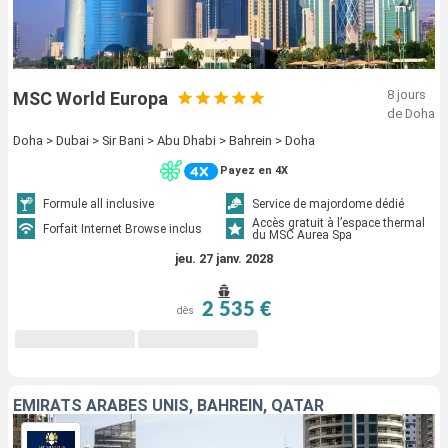
8 jours
MSC World Europa
de Doha
Doha > Dubai > Sir Bani > Abu Dhabi > Bahrein > Doha
Payez en 4X
Formule all inclusive
Service de majordome dédié
Accès gratuit à l’espace thermal
Forfait Internet Browse inclus
du MSC Aurea Spa
jeu. 27 janv. 2028
2 535 €
dès
EMIRATS ARABES UNIS, BAHREIN, QATAR