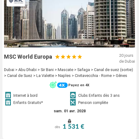
20 jours
MSC World Europa
de Dubai
Dubai > Abu Dhabi > Sir Bani > Mascate > Safaga > Canal de suez (sortie)
> Canal de Suez > La Valette > Naples > Civitavecchia - Rome > Gênes
Payez en 4X
Internet à bord
Clubs Enfants dès 3 ans
Enfants Gratuits*
Pension complète
sam. 01 avr. 2028
1 531 €
dès