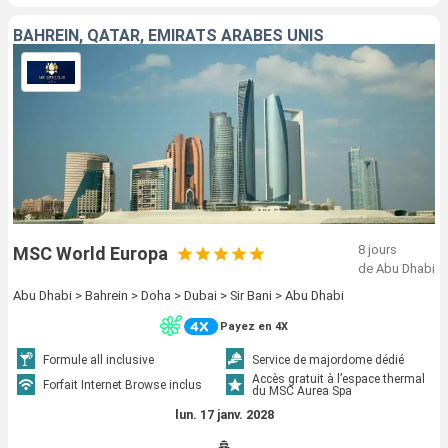
BAHREIN, QATAR, EMIRATS ARABES UNIS
8 jours
MSC World Europa
de Abu Dhabi
Abu Dhabi > Bahrein > Doha > Dubai > Sir Bani > Abu Dhabi
Payez en 4X
Formule all inclusive
Service de majordome dédié
Accès gratuit à l’espace thermal
Forfait Internet Browse inclus
du MSC Aurea Spa
lun. 17 janv. 2028