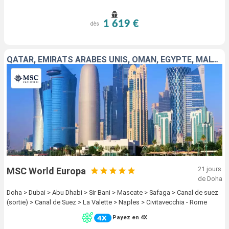
1 619 €
dès
QATAR, EMIRATS ARABES UNIS, OMAN, EGYPTE, MALTE, ITALIE
21 jours
MSC World Europa
de Doha
Doha > Dubai > Abu Dhabi > Sir Bani > Mascate > Safaga > Canal de suez
(sortie) > Canal de Suez > La Valette > Naples > Civitavecchia - Rome
Payez en 4X