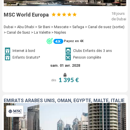
18 jours
MSC World Europa
de Dubai
Dubai > Abu Dhabi > Sir Bani > Mascate > Safaga > Canal de suez (sortie)
> Canal de Suez > La Valette > Naples
Payez en 4X
Internet à bord
Clubs Enfants dès 3 ans
Enfants Gratuits*
Pension complète
sam. 01 avr. 2028
1 395 €
dès
EMIRATS ARABES UNIS, OMAN, EGYPTE, MALTE, ITALIE