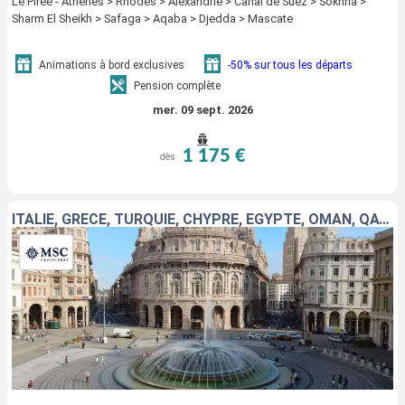
Le Piree - Athenes > Rhodes > Alexandrie > Canal de Suez > Sokhna >
Sharm El Sheikh > Safaga > Aqaba > Djedda > Mascate
Animations à bord exclusives
-50% sur tous les départs
Pension complète
mer. 09 sept. 2026
1 175 €
dès
ITALIE, GRÈCE, TURQUIE, CHYPRE, EGYPTE, OMAN, QATAR, EMIRATS ARABES UNIS