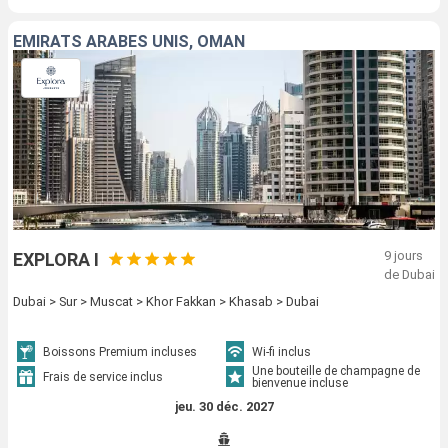
EMIRATS ARABES UNIS, OMAN
9 jours
EXPLORA I
de Dubai
Dubai > Sur > Muscat > Khor Fakkan > Khasab > Dubai
Boissons Premium incluses
Wi-fi inclus
Une bouteille de champagne de
Frais de service inclus
bienvenue incluse
jeu. 30 déc. 2027