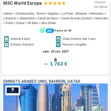
24 jours
MSC World Europa
de Gênes
Gênes > Civitavecchia - Rome > Naples > Le Piree - Athenes > Marmaris >
Limassol > Alexandrie > Canal de Suez > Canal de suez (sortie) > Mascate
> Doha > Dubai > Sir Bani > Abu Dhabi
Payez en 4X
Internet à bord
Clubs Enfants dès 3 ans
Enfants Gratuits*
Pension complète
sam. 20 nov. 2027
1 763 €
dès
EMIRATS ARABES UNIS, BAHREIN, QATAR