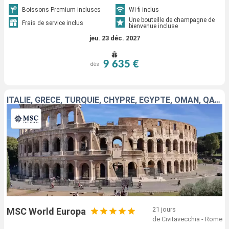
Boissons Premium incluses
Wi-fi inclus
Une bouteille de champagne de
Frais de service inclus
bienvenue incluse
jeu. 23 déc. 2027
9 635 €
dès
ITALIE, GRÈCE, TURQUIE, CHYPRE, EGYPTE, OMAN, QATAR, EMIRATS ARABES UNIS
21 jours
MSC World Europa
de Civitavecchia - Rome