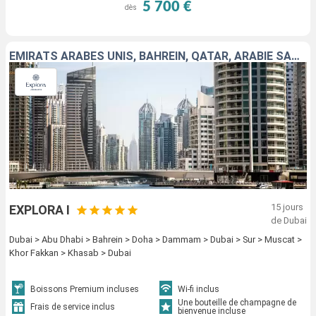
5 700 €
dès
EMIRATS ARABES UNIS, BAHREIN, QATAR, ARABIE SAOUDITE, OMAN
15 jours
EXPLORA I
de Dubai
Dubai > Abu Dhabi > Bahrein > Doha > Dammam > Dubai > Sur > Muscat >
Khor Fakkan > Khasab > Dubai
Boissons Premium incluses
Wi-fi inclus
Une bouteille de champagne de
Frais de service inclus
bienvenue incluse