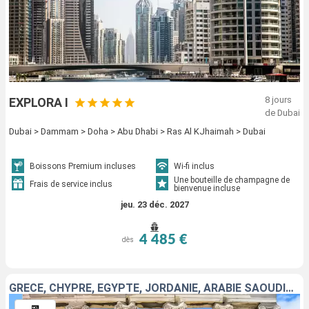
8 jours
EXPLORA I
de Dubai
Dubai > Dammam > Doha > Abu Dhabi > Ras Al KJhaimah > Dubai
Boissons Premium incluses
Wi-fi inclus
Une bouteille de champagne de
Frais de service inclus
bienvenue incluse
jeu. 23 déc. 2027
4 485 €
dès
GRÈCE, CHYPRE, EGYPTE, JORDANIE, ARABIE SAOUDITE, OMAN, QATAR, EMIRATS ARABES UNIS