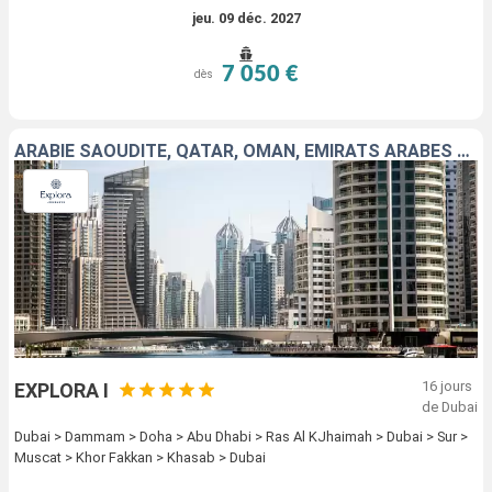
jeu. 09 déc. 2027
7 050 €
dès
ARABIE SAOUDITE, QATAR, OMAN, EMIRATS ARABES UNIS
16 jours
EXPLORA I
de Dubai
Dubai > Dammam > Doha > Abu Dhabi > Ras Al KJhaimah > Dubai > Sur >
Muscat > Khor Fakkan > Khasab > Dubai