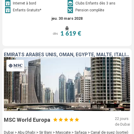
Internet à bord
Clubs Enfants dès 3 ans
Enfants Gratuits*
Pension complète
jeu. 30 mars 2028
1 619 €
dès
EMIRATS ARABES UNIS, OMAN, EGYPTE, MALTE, ITALIE, FRANCE, ESPAGNE
22 jours
MSC World Europa
de Dubai
Dubai > Abu Dhabi > Sir Bani > Mascate > Safaga > Canal de suez (sortie)