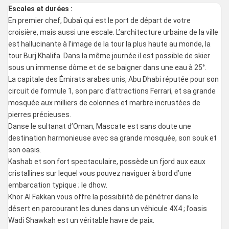
Escales et durées :
En premier chef, Dubaï qui est le port de départ de votre
croisière, mais aussi une escale. L’architecture urbaine de la ville
est hallucinante à l’image de la tour la plus haute au monde, la
tour Burj Khalifa. Dans la même journée il est possible de skier
sous un immense dôme et de se baigner dans une eau à 25°.
La capitale des Émirats arabes unis, Abu Dhabi réputée pour son
circuit de formule 1, son parc d’attractions Ferrari, et sa grande
mosquée aux milliers de colonnes et marbre incrustées de
pierres précieuses.
Danse le sultanat d’Oman, Mascate est sans doute une
destination harmonieuse avec sa grande mosquée, son souk et
son oasis.
Kashab et son fort spectaculaire, possède un fjord aux eaux
cristallines sur lequel vous pouvez naviguer à bord d’une
embarcation typique ; le dhow.
Khor Al Fakkan vous offre la possibilité de pénétrer dans le
désert en parcourant les dunes dans un véhicule 4X4 ; l’oasis
Wadi Shawkah est un véritable havre de paix.