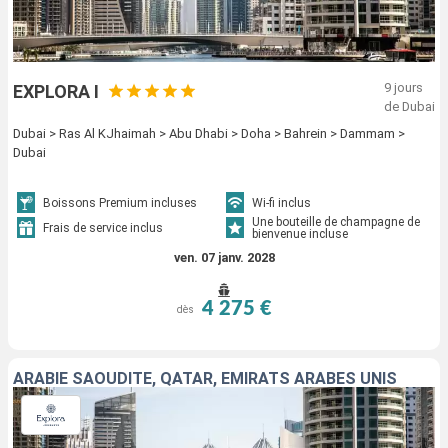
9 jours
EXPLORA I
de Dubai
Dubai > Ras Al KJhaimah > Abu Dhabi > Doha > Bahrein > Dammam >
Dubai
Boissons Premium incluses
Wi-fi inclus
Une bouteille de champagne de
Frais de service inclus
bienvenue incluse
ven. 07 janv. 2028
4 275 €
dès
ARABIE SAOUDITE, QATAR, EMIRATS ARABES UNIS