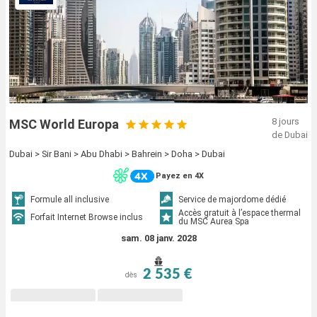
8 jours
MSC World Europa
de Dubai
Dubai > Sir Bani > Abu Dhabi > Bahrein > Doha > Dubai
Payez en 4X
Formule all inclusive
Service de majordome dédié
Accès gratuit à l’espace thermal
Forfait Internet Browse inclus
du MSC Aurea Spa
sam. 08 janv. 2028
2 535 €
dès