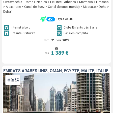
Civitavecchia - Rome > Naples > Le Piree - Athenes > Marmaris > Limassol
> Alexandrie > Canal de Suez > Canal de suez (sortie) > Mascate > Doha >
Dubai
Payez en 4X
Internet à bord
Clubs Enfants dès 3 ans
Enfants Gratuits*
Pension complète
dim. 21 nov. 2027
1 389 €
dès
EMIRATS ARABES UNIS, OMAN, EGYPTE, MALTE, ITALIE