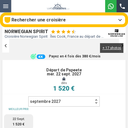
Rechercher une croisière
NORWEGIAN SPIRIT
Croisière Norwegian Spirit : Îles Cook, France au départ de Papeete
+ 17 photos
Nos destinations
Payez en 4 fois dès
380 €
/mois
Mois de départ
Départ de Papeete
mer. 22 sept. 2027
Ports
Compagnies
dès
1 520 €
Rechercher
septembre 2027
MEILLEUR PRIX
22 Sept.
1 520 €