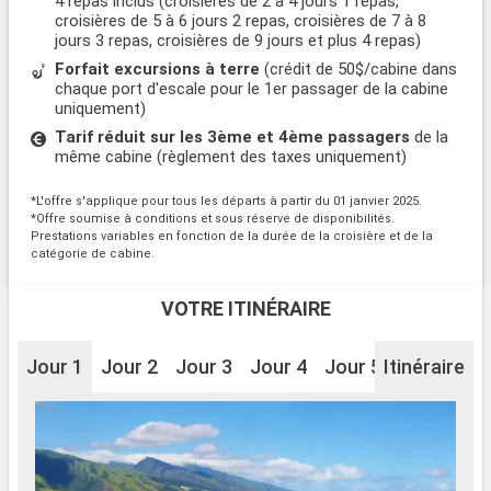
4 repas inclus (croisières de 2 à 4 jours 1 repas,
croisières de 5 à 6 jours 2 repas, croisières de 7 à 8
jours 3 repas, croisières de 9 jours et plus 4 repas)
Forfait excursions à terre
(crédit de 50$/cabine dans
chaque port d'escale pour le 1er passager de la cabine
uniquement)
Tarif réduit sur les 3ème et 4ème passagers
de la
même cabine (règlement des taxes uniquement)
*L'offre s'applique pour tous les départs à partir du 01 janvier 2025.
*Offre soumise à conditions et sous réserve de disponibilités.
Prestations variables en fonction de la durée de la croisière et de la
catégorie de cabine.
VOTRE ITINÉRAIRE
Jour 1
Jour 2
Jour 3
Jour 4
Jour 5
Itinéraire
Jour 6
J