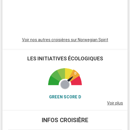
cocotier ou encore les perles noires.
Ces dernières sont célèbres dans le monde entier pour leurs
incroyables couleurs irisées. La visite d'une ferme perlière à
proximité de la ville permet d'ailleurs aux voyageurs d'en savoir
plus sur ces joyaux marins typiques de la Polynésie.
Voir nos autres croisières sur Norwegian Spirit
LES INITIATIVES ÉCOLOGIQUES
GREEN SCORE D
Voir plus
INFOS CROISIÈRE