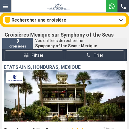
Rechercher une croisière
Croisières Mexique sur Symphony of the Seas
9
Vos critères de recherche :
Symphony of the Seas - Mexique
croisières
Nos destinations
Filtrer
Trier
Mois de départ
ÉTATS-UNIS, HONDURAS, MEXIQUE
Ports
Compagnies
Rechercher
7 jours