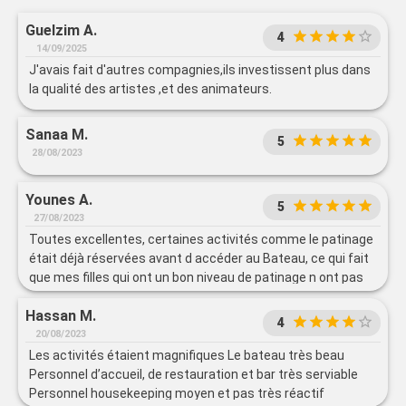
Guelzim A.
4
14/09/2025
J'avais fait d'autres compagnies,ils investissent plus dans
la qualité des artistes ,et des animateurs.
Sanaa M.
5
28/08/2023
Younes A.
5
27/08/2023
Toutes excellentes, certaines activités comme le patinage
était déjà réservées avant d accéder au Bateau, ce qui fait
que mes filles qui ont un bon niveau de patinage n ont pas
pu faire...Mais bon le reste des activités restent
Hassan M.
accessibles malgré les longues queues.
4
20/08/2023
Les activités étaient magnifiques Le bateau très beau
Personnel d’accueil, de restauration et bar très serviable
Personnel housekeeping moyen et pas très réactif