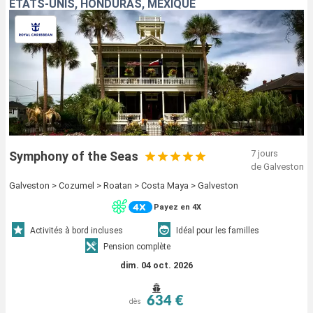
ÉTATS-UNIS, HONDURAS, MEXIQUE
7 jours
Symphony of the Seas
de Galveston
Galveston > Cozumel > Roatan > Costa Maya > Galveston
Payez en 4X
Activités à bord incluses
Idéal pour les familles
Pension complète
dim. 04 oct. 2026
634 €
dès