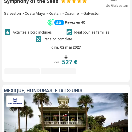
Symphony of the Seas
de Galveston
Galveston > Costa Maya > Roatan > Cozumel > Galveston
Payez en 4X
Activités à bord incluses
Idéal pour les familles
Pension complète
dim. 02 mai 2027
527 €
dès
MEXIQUE, HONDURAS, ÉTATS-UNIS