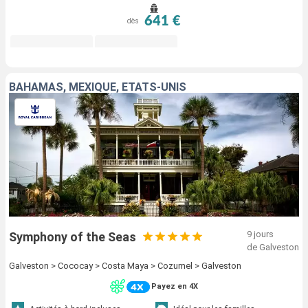
641 €
dès
BAHAMAS, MEXIQUE, ÉTATS-UNIS
9 jours
Symphony of the Seas
de Galveston
Galveston > Cococay > Costa Maya > Cozumel > Galveston
Payez en 4X