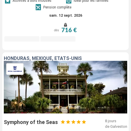
Activités à bord incluses
Idéal pour les familles
Pension complète
sam. 12 sept. 2026
716 €
dès
HONDURAS, MEXIQUE, ÉTATS-UNIS
8 jours
Symphony of the Seas
de Galveston