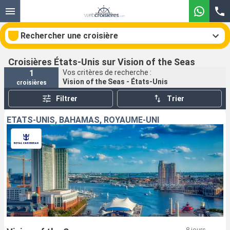
Rechercher une croisière
Croisières États-Unis sur Vision of the Seas
1
Vos critères de recherche :
Vision of the Seas - États-Unis
croisières
Nos destinations
Filtrer
Trier
Mois de départ
ÉTATS-UNIS, BAHAMAS, ROYAUME-UNI
Ports
Compagnies
Rechercher
8 jours