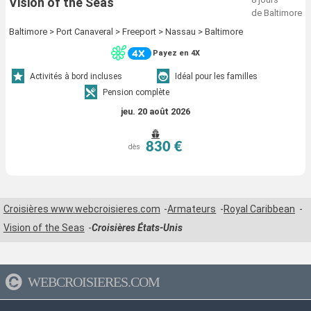
Vision of the Seas
de Baltimore
Baltimore > Port Canaveral > Freeport > Nassau > Baltimore
Payez en 4X
Activités à bord incluses
Idéal pour les familles
Pension complète
jeu. 20 août 2026
830 €
dès
Croisières www.webcroisieres.com
Armateurs
Royal Caribbean
Vision of the Seas
Croisières États-Unis
WEBCROISIERES.COM