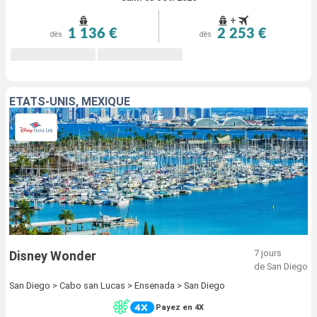
+
1 136 €
2 253 €
dès
dès
ÉTATS-UNIS, MEXIQUE
7 jours
Disney Wonder
de San Diego
San Diego > Cabo san Lucas > Ensenada > San Diego
Payez en 4X