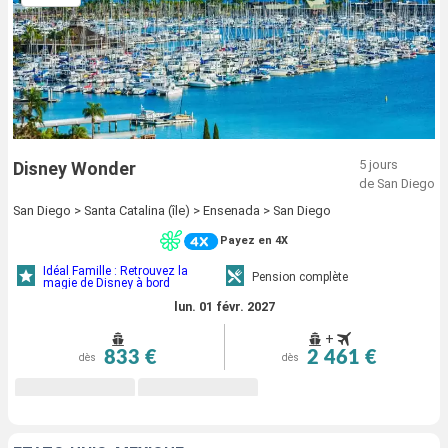
5 jours
Disney Wonder
de San Diego
San Diego > Santa Catalina (île) > Ensenada > San Diego
Payez en 4X
Idéal Famille : Retrouvez la
Pension complète
magie de Disney à bord
lun. 01 févr. 2027
+
833 €
2 461 €
dès
dès