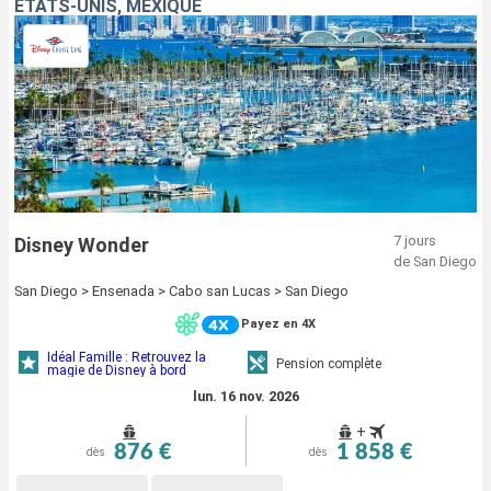
ÉTATS-UNIS, MEXIQUE
7 jours
Disney Wonder
de San Diego
San Diego > Ensenada > Cabo san Lucas > San Diego
Payez en 4X
Idéal Famille : Retrouvez la
Pension complète
magie de Disney à bord
lun. 16 nov. 2026
+
876 €
1 858 €
dès
dès