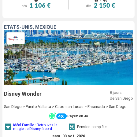
+
1 106 €
2 150 €
dès
dès
ÉTATS-UNIS, MEXIQUE
8 jours
Disney Wonder
de San Diego
San Diego > Puerto Vallarta > Cabo san Lucas > Ensenada > San Diego
Payez en 4X
Idéal Famille : Retrouvez la
Pension complète
magie de Disney à bord
sam. 03 oct. 2026