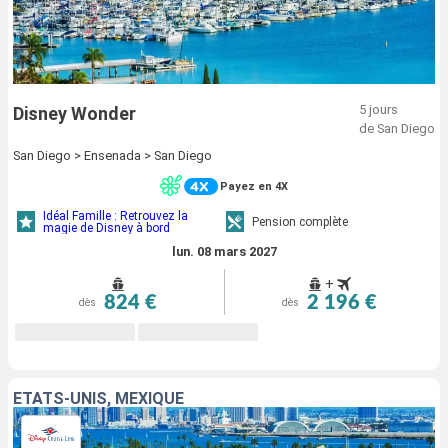
5 jours
Disney Wonder
de San Diego
San Diego > Ensenada > San Diego
Payez en 4X
Idéal Famille : Retrouvez la
Pension complète
magie de Disney à bord
lun. 08 mars 2027
+
824 €
2 196 €
dès
dès
ÉTATS-UNIS, MEXIQUE