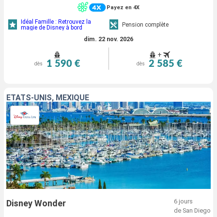
Payez en 4X
Idéal Famille : Retrouvez la
Pension complète
magie de Disney à bord
dim. 22 nov. 2026
+
1 590 €
2 585 €
dès
dès
ÉTATS-UNIS, MEXIQUE
6 jours
Disney Wonder
de San Diego