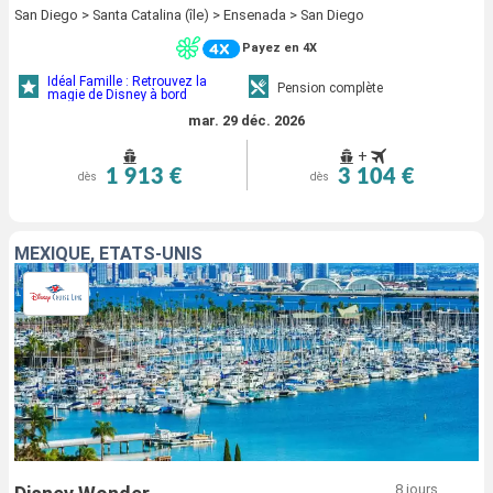
San Diego > Santa Catalina (île) > Ensenada > San Diego
Payez en 4X
Idéal Famille : Retrouvez la
Pension complète
magie de Disney à bord
mar. 29 déc. 2026
+
1 913 €
3 104 €
dès
dès
MEXIQUE, ÉTATS-UNIS
8 jours