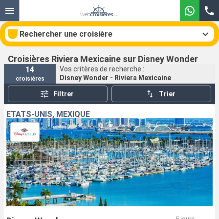
Rechercher une croisière
Croisières Riviera Mexicaine sur Disney Wonder
14
Vos critères de recherche :
Disney Wonder - Riviera Mexicaine
croisières
Nos destinations
Filtrer
Trier
Mois de départ
ÉTATS-UNIS, MEXIQUE
Ports
Compagnies
Rechercher
5 jours