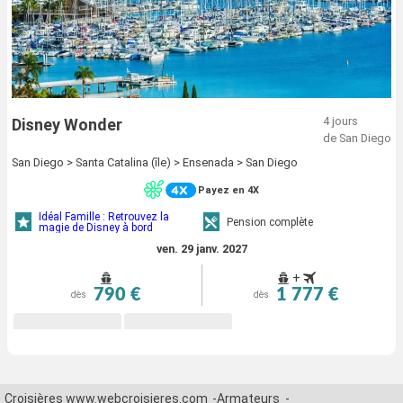
4 jours
Disney Wonder
de San Diego
San Diego > Santa Catalina (île) > Ensenada > San Diego
Payez en 4X
Idéal Famille : Retrouvez la
Pension complète
magie de Disney à bord
ven. 29 janv. 2027
+
790 €
1 777 €
dès
dès
Croisières www.webcroisieres.com
Armateurs