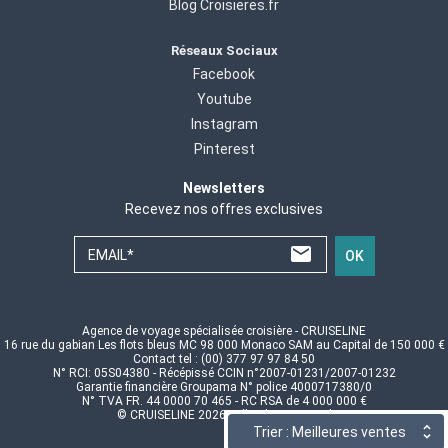
Blog Croisieres.fr
Réseaux Sociaux
Facebook
Youtube
Instagram
Pinterest
Newsletters
Recevez nos offres exclusives
EMAIL*
OK
Agence de voyage spécialisée croisière - CRUISELINE
16 rue du gabian Les flots bleus MC 98 000 Monaco SAM au Capital de 150 000 €
Contact tel : (00) 377 97 97 84 50
N° RCI: 05S04380 - Récépissé CCIN n°2007-01231/2007-01232
Garantie financière Groupama N° police 4000717380/0
N° TVA FR. 44 0000 70 465 - RC RSA de 4 000 000 €
© CRUISELINE 2026 - all rights reserved
Trier : Meilleures ventes