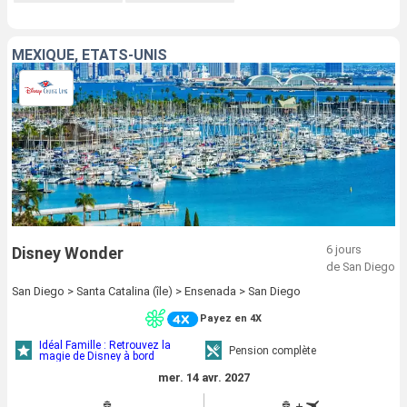
MEXIQUE, ÉTATS-UNIS
6 jours
Disney Wonder
de San Diego
San Diego > Santa Catalina (île) > Ensenada > San Diego
Payez en 4X
Idéal Famille : Retrouvez la
Pension complète
magie de Disney à bord
mer. 14 avr. 2027