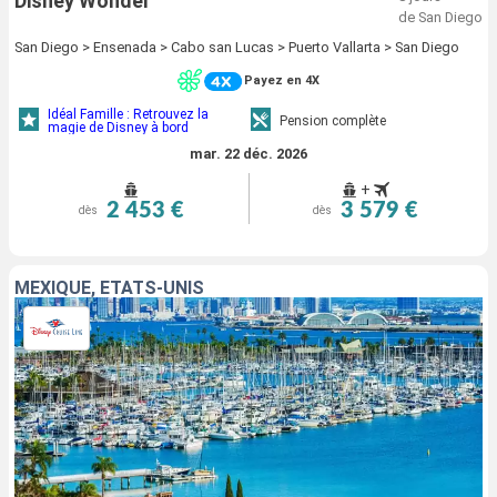
Disney Wonder
de San Diego
San Diego > Ensenada > Cabo san Lucas > Puerto Vallarta > San Diego
Payez en 4X
Idéal Famille : Retrouvez la
Pension complète
magie de Disney à bord
mar. 22 déc. 2026
+
2 453 €
3 579 €
dès
dès
MEXIQUE, ÉTATS-UNIS