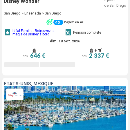
Disney Wonder
de San Diego
San Diego > Ensenada > San Diego
Payez en 4X
Idéal Famille : Retrouvez la
Pension complète
magie de Disney à bord
dim. 18 oct. 2026
+
646 €
2 337 €
dès
dès
ÉTATS-UNIS, MEXIQUE