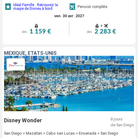
Idéal Famille : Retrouvez la
Pension complète
magie de Disney à bord
ven. 30 avr. 2027
+
1 159 €
2 283 €
dès
dès
MEXIQUE, ÉTATS-UNIS
8 jours
Disney Wonder
de San Diego
San Diego > Mazatlan > Cabo san Lucas > Ensenada > San Diego