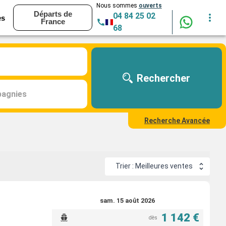
Nous sommes
ouverts
Départs de
04 84 25 02
es
France
68
Rechercher
agnies
Recherche Avancée
Trier : Meilleures ventes
sam. 15 août 2026
1 142 €
dès