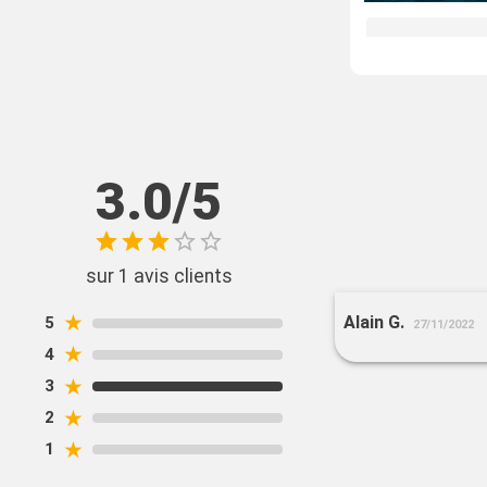
3.0/5
sur 1 avis clients
★
Alain G.
5
27/11/2022
★
4
★
3
★
2
★
1