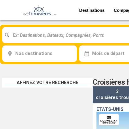
Destinations
Compa
Nos destinations
Mois de départ
Croisières 
AFFINEZ VOTRE RECHERCHE
3
croisières
trou
ÉTATS-UNIS