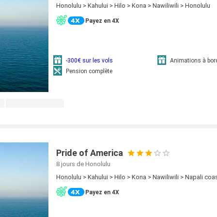
Honolulu > Kahului > Hilo > Kona > Nawiliwili > Honolulu
Payez en 4X
-300€ sur les vols
Animations à bor
Pension complète
Pride of America
8 jours
de Honolulu
Honolulu > Kahului > Hilo > Kona > Nawiliwili > Napali coa
Payez en 4X