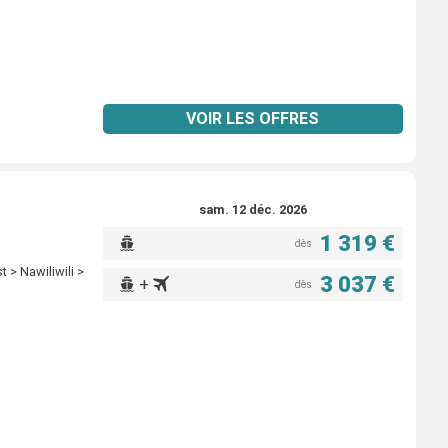
VOIR LES OFFRES
sam. 12 déc. 2026
1 319 €
dès
t > Nawiliwili >
3 037 €
+
dès