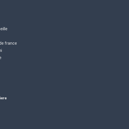
eille
 de france
mi
e
iere