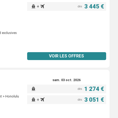
3 445 €
+
dès
d exclusives
VOIR LES OFFRES
sam. 03 oct. 2026
1 274 €
dès
st > Honolulu
3 051 €
+
dès