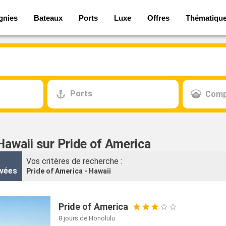
gnies
Bateaux
Ports
Luxe
Offres
Thématiqu
Ports
Comp
Hawaii sur Pride of America
Vos critères de recherche :
vées
Pride of America - Hawaii
Pride of America
8 jours
de Honolulu